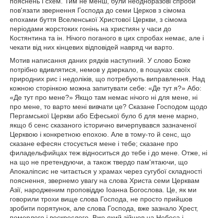
пояснень і схем. Тим не менш, були неодноразові спроби
пов'язати звернення Господа до семи Церков з сімома
епохами буття Вселенської Христової Церкви, з сімома
періодами жорстоких гонінь на християн у часи до
Костянтина та ін. Нічого поганого в цих спробах немає, але і
чекати від них кінцевих відповідей навряд чи варто.
Мотив написання даних рядків наступний. У слово Боже
потрібно вдивлятися, немов у дзеркало, в пошуках своїх
природних рис і недоліків, що потребують виправлення. Над
кожною сторінкою можна запитувати себе: «Де тут я?» Або:
«Де тут про мене?» Якщо там немає нічого ні для мене, ні
про мене, то варто мені вивчати це? Сказане Господом щодо
Пергамської Церкви або Ефеської було б для мене марно,
якщо б сенс сказаного історично вичерпувався зазначеної
Церквою і конкретною епохою. Але в тому-то й сенс, що
сказане ефесян стосується мене і тебе; сказане про
филадельфийцах теж відноситься до тебе і до мене. Отже, ні
на що не претендуючи, а також твердо пам'ятаючи, що
Апокаліпсис не читається у храмах через сугубої складності
пояснення, звернемо увагу на слова Христа семи Церквам
Азії, народженим проповіддю Іоанна Богослова. Це, як ми
говорили трохи вище слова Господа, не просто прийшов
зробити порятунок, але слова Господа, вже зазнало Хрест,
померлого і воскреслого. Вже який зійшов на Небеса і