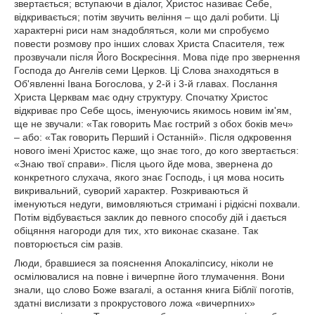
звертається; вступаючи в діалог, Христос називає Себе,
відкривається; потім звучить веління – що далі робити. Ці
характерні риси нам знадобляться, коли ми спробуємо
повести розмову про інших словах Христа Спасителя, теж
прозвучали після Його Воскресіння. Мова піде про звернення
Господа до Ангелів семи Церков. Ці Слова знаходяться в
Об'явленні Івана Богослова, у 2-й і 3-й главах. Послання
Христа Церквам має одну структуру. Спочатку Христос
відкриває про Себе щось, іменуючись якимось новим ім'ям,
ще не звучали: «Так говорить Має гострий з обох боків меч»
– або: «Так говорить Перший і Останній». Після одкровення
нового імені Христос каже, що знає того, до кого звертається:
«Знаю твої справи». Після цього йде мова, звернена до
конкретного слухача, якого знає Господь, і ця мова носить
викривальний, суворий характер. Розкриваються й
іменуються недуги, вимовляються стримані і рідкісні похвали.
Потім відбувається заклик до певного способу дій і дається
обіцяння нагороди для тих, хто виконає сказане. Так
повторюється сім разів.
Люди, бравшиеся за пояснення Апокаліпсису, ніколи не
осмілювалися на повне і вичерпне його тлумачення. Вони
знали, що слово Боже взагалі, а остання книга Біблії поготів,
здатні вислизати з прокрустового ложа «вичерпних»