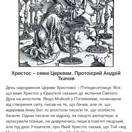
Христос – семи Церквам. Протоієрей Андрій
Ткачов
День народження Церкви Христової – П'ятидесятниця. Все,
що каже Христос у Євангелії сказано до зіслання Святого
Духа на апостолів. Якщо Мойсей у П'ятикнижжі, починаючи
від створення світу, писав не те, що бачив, але те, що
відкривав йому Бог, то апостоли писали те, що особисто
бачили. Однак писали не відразу, як пишуть репортери, а
записували пізніше, не довіряючись лише в пам'яті людській,
але під дією Утішителя, про Який Христос сказав, що Той «від