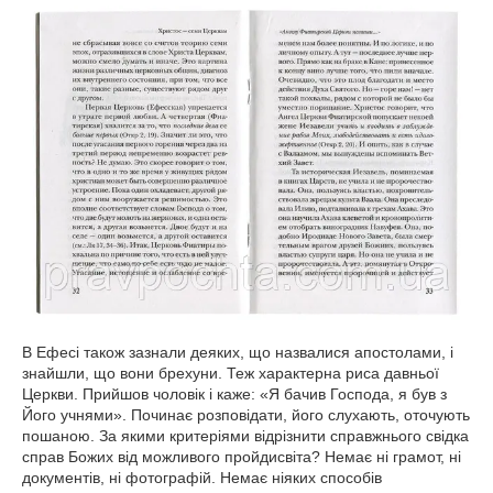
В Ефесі також зазнали деяких, що назвалися апостолами, і
знайшли, що вони брехуни. Теж характерна риса давньої
Церкви. Прийшов чоловік і каже: «Я бачив Господа, я був з
Його учнями». Починає розповідати, його слухають, оточують
пошаною. За якими критеріями відрізнити справжнього свідка
справ Божих від можливого пройдисвіта? Немає ні грамот, ні
документів, ні фотографій. Немає ніяких способів