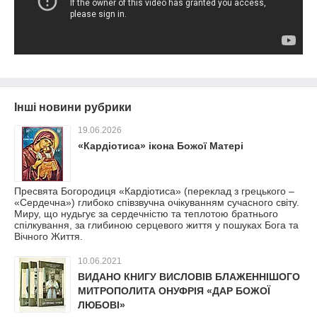
Інші новини рубрики
19.06.2026
«Кардіотиса» ікона Божої Матері
Пресвята Богородиця «Кардіотиса» (переклад з грецького –
«Сердечна») глибоко співзвучна очікуванням сучасного світу.
Миру, що нудьгує за сердечністю та теплотою братнього
спілкування, за глибиною серцевого життя у пошуках Бога та
Вічного Життя.
10.06.2021
ВИДАНО КНИГУ ВИСЛОВІВ БЛАЖЕННІШОГО
МИТРОПОЛИТА ОНУФРІЯ «ДАР БОЖОЇ
ЛЮБОВІ»