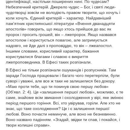
ідентифікації, настільки поширених нині. По чудесам?
Небезпечний критерій. Джерело чудес – Бог, і святі люди-
чудотворці зовсім не володіють правом творити, що хочуть і
коли хочуть. Єдиний критерій – характер. Найдавніший
пам'ятник християнської літератури «Вчення дванадцяти
апостолів» говорить, що якщо хтось прийшов до вас як
пророк і просить грошей, він – лжепророк. Якщо назвався
апостолом і користується повагою, але затримується
надовго, не йде далі з проповіддю, то він – лжеапостол.
Іншими словами, корисливий характер, бажання
користуватися благами і славою є викриття
лжепроповедника. В Ефесі таких розпізнали.
В Ефесі не тільки розпізнали ошуканців і розпусників. Там
заради Господа працювали і багато чого перетерпіли, були
суворі і уважні, але все ж таки не залишилися без докору.
«Маю проти тебе, що ти покинув свою першу любов»
(Об'явл. 2: 4). Це «залишення першої любові», можливо, є те
саме, знайоме всім звикання і охолодження у вірі, яке змінює
період першого горіння. Всі, хто увірував, горіли. Але хто не
знає, що таке охолодження? Це і є залишення першої
любові. Воно почасти неминуче, але воно не безневинно.
Воно названо падінням. «Згадай, звідки ти спав, і покайся, і
твори колишні справи».