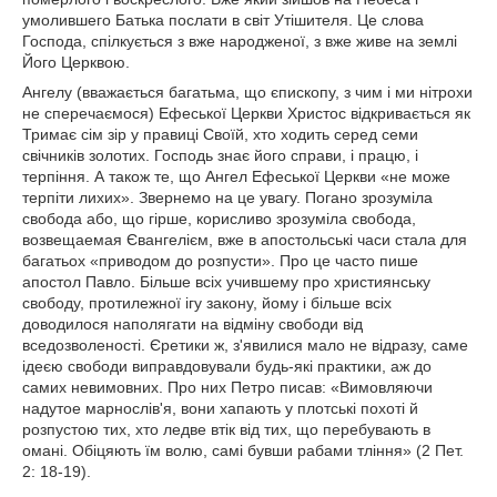
умолившего Батька послати в світ Утішителя. Це слова
Господа, спілкується з вже народженої, з вже живе на землі
Його Церквою.
Ангелу (вважається багатьма, що єпископу, з чим і ми нітрохи
не сперечаємося) Ефеської Церкви Христос відкривається як
Тримає сім зір у правиці Своїй, хто ходить серед семи
свічників золотих. Господь знає його справи, і працю, і
терпіння. А також те, що Ангел Ефеської Церкви «не може
терпіти лихих». Звернемо на це увагу. Погано зрозуміла
свобода або, що гірше, корисливо зрозуміла свобода,
возвещаемая Євангелієм, вже в апостольські часи стала для
багатьох «приводом до розпусти». Про це часто пише
апостол Павло. Більше всіх учившему про християнську
свободу, протилежної ігу закону, йому і більше всіх
доводилося наполягати на відміну свободи від
вседозволеності. Єретики ж, з'явилися мало не відразу, саме
ідеєю свободи виправдовували будь-які практики, аж до
самих невимовних. Про них Петро писав: «Вимовляючи
надутое марнослів'я, вони хапають у плотські похоті й
розпустою тих, хто ледве втік від тих, що перебувають в
омані. Обіцяють їм волю, самі бувши рабами тління» (2 Пет.
2: 18-19).