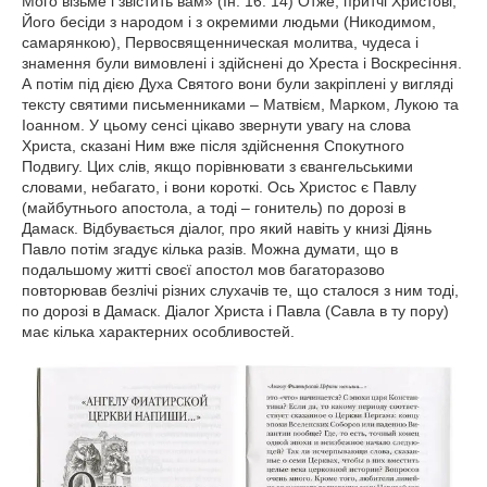
Мого візьме і звістить вам» (Ін. 16: 14) Отже, притчі Христові,
Його бесіди з народом і з окремими людьми (Никодимом,
самарянкою), Первосвященническая молитва, чудеса і
знамення були вимовлені і здійснені до Хреста і Воскресіння.
А потім під дією Духа Святого вони були закріплені у вигляді
тексту святими письменниками – Матвієм, Марком, Лукою та
Іоанном. У цьому сенсі цікаво звернути увагу на слова
Христа, сказані Ним вже після здійснення Спокутного
Подвигу. Цих слів, якщо порівнювати з євангельськими
словами, небагато, і вони короткі. Ось Христос є Павлу
(майбутнього апостола, а тоді – гонитель) по дорозі в
Дамаск. Відбувається діалог, про який навіть у книзі Діянь
Павло потім згадує кілька разів. Можна думати, що в
подальшому житті своєї апостол мов багаторазово
повторював безлічі різних слухачів те, що сталося з ним тоді,
по дорозі в Дамаск. Діалог Христа і Павла (Савла в ту пору)
має кілька характерних особливостей.