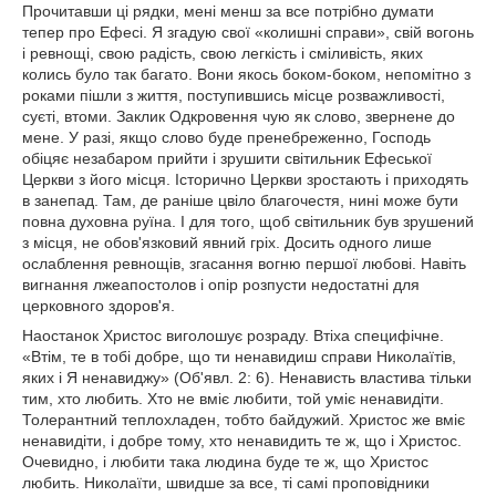
Прочитавши ці рядки, мені менш за все потрібно думати
тепер про Ефесі. Я згадую свої «колишні справи», свій вогонь
і ревнощі, свою радість, свою легкість і сміливість, яких
колись було так багато. Вони якось боком-боком, непомітно з
роками пішли з життя, поступившись місце розважливості,
суєті, втоми. Заклик Одкровення чую як слово, звернене до
мене. У разі, якщо слово буде пренебреженно, Господь
обіцяє незабаром прийти і зрушити світильник Ефеської
Церкви з його місця. Історично Церкви зростають і приходять
в занепад. Там, де раніше цвіло благочестя, нині може бути
повна духовна руїна. І для того, щоб світильник був зрушений
з місця, не обов'язковий явний гріх. Досить одного лише
ослаблення ревнощів, згасання вогню першої любові. Навіть
вигнання лжеапостолов і опір розпусти недостатні для
церковного здоров'я.
Наостанок Христос виголошує розраду. Втіха специфічне.
«Втім, те в тобі добре, що ти ненавидиш справи Николаїтів,
яких і Я ненавиджу» (Об'явл. 2: 6). Ненависть властива тільки
тим, хто любить. Хто не вміє любити, той уміє ненавидіти.
Толерантний теплохладен, тобто байдужий. Христос же вміє
ненавидіти, і добре тому, хто ненавидить те ж, що і Христос.
Очевидно, і любити така людина буде те ж, що Христос
любить. Николаїти, швидше за все, ті самі проповідники