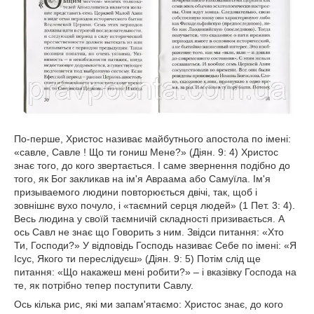
По-перше, Христос називає майбутнього апостола по імені:
«савле, Савле ! Що ти гониш Мене?» (Діян. 9: 4) Христос
знає того, до кого звертається. І саме звернення подібно до
того, як Бог закликав на ім'я Авраама або Самуїла. Ім'я
призываемого людини повторюється двічі, так, щоб і
зовнішнє вухо почуло, і «таємний серця людей» (1 Пет. 3: 4).
Весь людина у своїй таємничій складності призивається. А
ось Савл не знає що Говорить з ним. Звідси питання: «Хто
Ти, Господи?» У відповідь Господь називає Себе по імені: «Я
Ісус, Якого ти переслідуєш» (Діян. 9: 5) Потім слід ще
питання: «Що накажеш мені робити?» – і вказівку Господа на
те, як потрібно тепер поступити Савлу.
Ось кілька рис, які ми запам'ятаємо: Христос знає, до кого