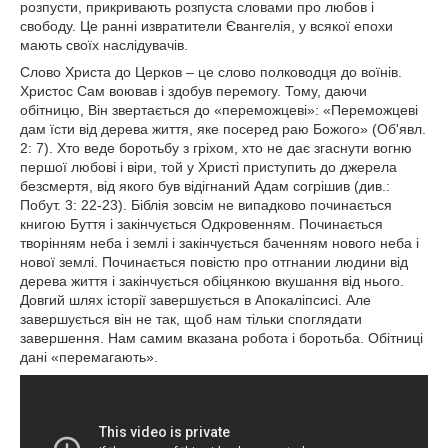
розпусти, прикривають розпуста словами про любов і
свободу. Це ранні извратители Євангелія, у всякої епохи
мають своїх наслідувачів.
Слово Христа до Церков – це слово полководця до воїнів.
Христос Сам воював і здобув перемогу. Тому, даючи
обітницю, Він звертається до «переможцеві»: «Переможцеві
дам їсти від дерева життя, яке посеред раю Божого» (Об'явл.
2: 7). Хто веде боротьбу з гріхом, хто не дає згаснути вогню
першої любові і віри, той у Христі приступить до джерела
безсмертя, від якого був відігнаний Адам согрішив (див.:
Побут. 3: 22-23). Біблія зовсім не випадково починається
книгою Буття і закінчується Одкровенням. Починається
творінням неба і землі і закінчується баченням нового неба і
нової землі. Починається повістю про отгнании людини від
дерева життя і закінчується обіцянкою вкушання від нього.
Довгий шлях історії завершується в Апокаліпсисі. Але
завершується він не так, щоб нам тільки споглядати
завершення. Нам самим вказана робота і боротьба. Обітниці
дані «перемагають».