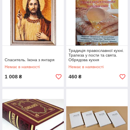
Традиція православної кухні.
Трапеза у пости та свята.
Спаситель. Ікона з янтаря
Обрядова кухня
Немає в наявності
Немає в наявності
1 008
460
₴
₴