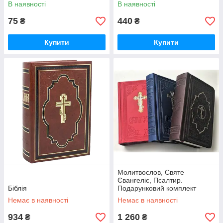
В наявності
В наявності
75
440
₴
₴
Купити
Купити
Молитвослов, Святе
Євангеліє, Псалтир.
Біблія
Подарунковий комплект
(кожзам палітурка)
Немає в наявності
Немає в наявності
934
1 260
₴
₴