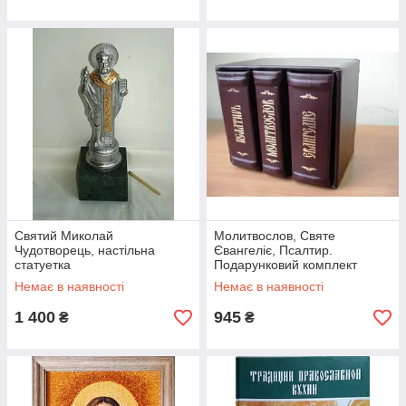
Святий Миколай
Молитвослов, Святе
Чудотворець, настільна
Євангеліє, Псалтир.
статуетка
Подарунковий комплект
(шкіряна палітурка)
Немає в наявності
Немає в наявності
1 400
945
₴
₴