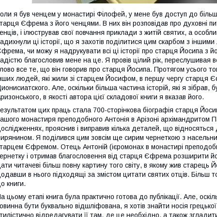
оли я був ченцем у монастирі Філофей, у мене був доступ до більш 
тарця Єфрема з його ченцями. В них він розповідав про духовні пит
енців, і ілюстрував свої повчання приклади з житій святих, а особл
адихнули ці історії, що я захотів поділитися цим скарбом з іншим
фрема, чи можу я надрукувати всі ці історії про старця Йосипа з його
адістю благословив мене на це. Я провів цілий рік, переслушивая 
лово все те, що він говорив про старця Йосипа. Протягом усього то
нших людей, які жили зі старцем Йосифом, в першу чергу старця Є
ионисиатского. Але, оскільки більша частина історій, які я зібрав
ризонського, в якості автора цієї складової книги я вказав його.
езультатом цих праць стала 700-сторінкова біографія старця Йосип
ашого монастиря преподобного Антонія в Арізоні архімандритом Паї
ослідженнях, прояснив і виправив кілька деталей, що відносяться
ирянином. Я поділився цим зовсім ще сирим чернеткою з насельни
тарцем Єфремом. Отець Антоній (ієромонах в монастирі преподобно
ернетку і отримав благословення від старця Єфрема розширити йо
ати читачеві більш повну картину того світу, в якому жив старець Й
одавши в нього підходящі за змістом цитати святих отців. Більш т
о книги.
а цьому етапі книга була практично готова до публікації. Але, оскіл
овинна бути буквально відшліфована, я хотів знайти носія грецької 
тилістично відредагувати її там, де це необхідно, а також згладити