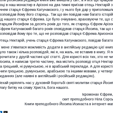
оли російська редакція книги вже вийшла у світ, а я все ще працю
оці в наш монастир в Арізоні на два тижні приїхав отець Нектарій з
чнем старця Єфрема Катунакского, і у нього був дар у приголомшлив
озповідав йому його старець. Так що він повідав нам багато історій
ід нашого старця Єфрема. Це було очікувано, враховуючи те, що с
тарцем Йосифом за десять років до того, як старець Єфрем Арізон
фрем Катунакский багато років сповідував старця Йосипа, так що 
озповідав йому про те, що не розповідав старця Єфрема Аризонск
тець Нектарій, учень старця Єфрема Катунакского, повідав багато 
 мене з'явилася можливість додати в англійську редакцію цієї книги 
уло також і кілька розповідей, які я, на жаль, не вставив в книгу. Я п
рочитати у другій частині цієї статті. Для користі всіх тих, хто не 
осипа, я написав третю частину, яка містить розповіді отця Нектарі
а грецький, ні румунською, ні в арабський переклади. А для користі в
ниги грецькою, румунською, арабською та іншими мовами, у четвертій 
иданнях (але наявні в англійській і російській редакціях).
ехай укріплять нас у духовній боротьбі святі молитви старця Йосип
лагу битву на славу Христа, Бога нашого.
Ієромонах Єфрем,
скит преподобного Ніла Сорсь
Книги преподобного Йосипа Исихаста в інтернет-маг