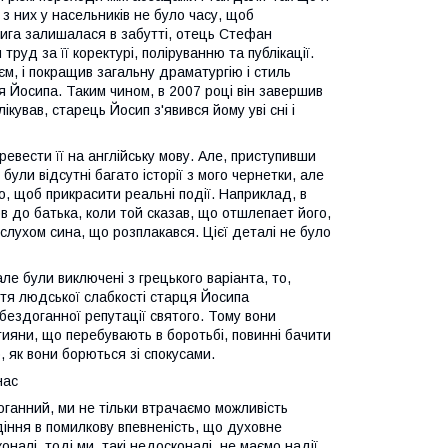
 з них у насельників не було часу, щоб
 книга залишалася в забутті, отець Стефан
руд за її коректурі, поліруванню та публікації.
м, і покращив загальну драматургію і стиль
 Йосипа. Таким чином, в 2007 році він завершив
лікував, старець Йосип з'явився йому уві сні і
ревести її на англійську мову. Але, приступивши
були відсутні багато історії з мого чернетки, але
го, щоб прикрасити реальні події. Наприклад, в
в до батька, коли той сказав, що отшлепает його,
слухом сина, що розплакався. Цієї деталі не було
але були виключені з грецького варіанта, то,
тя людської слабкості старця Йосипа
о бездоганної репутації святого. Тому вони
стияни, що перебувають в боротьбі, повинні бачити
 як вони борються зі спокусами.
нас
оганний, ми не тільки втрачаємо можливість
адіння в помилкову впевненість, що духовне
налі, тоді ми, такі недосконалі, не маємо надії