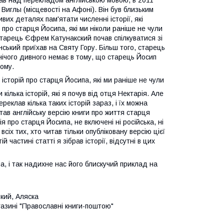
вав над перекладом англійською мовою, в 2011
 Виглы (місцевості на Афоні). Він був близьким
их деталях пам'ятати численні історії, які
 про старця Йосипа, які ми ніколи раніше не чули
тарець Єфрем Катунакский почав спілкуватися зі
ський приїхав на Святу Гору. Більш того, старець
нічого дивного немає в тому, що старець Йосип
ому.
історій про старця Йосипа, які ми раніше не чули
кілька історій, які я почув від отця Нектарія. Але
ереклав кілька таких історій зараз, і їх можна
читав англійську версію книги про життя старця
я про старця Йосипа, не включені ні російська, ні
сіх тих, хто читав тільки опубліковану версію цієї
частині статті я зібрав історії, відсутні в цих
а, і так надихне нас його блискучий приклад на
кий, Аляска
азині "Православні книги-поштою"