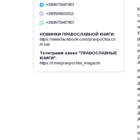
+380675947957
К
+380509033511
с
ч
+380675947957
н
Є
НОВИНКИ ПРАВОСЛАВНОЙ КНИГИ
р
https://www.facebook.com/pravpochta.co
m.ua/
с
і
Телеграмм-канал "ПРАВОСЛАВНЫЕ
Д
КНИГИ"
А
https://t.me/pravpochta_magazin
Р
н
д
м
с
ч
д
д
д
Н
п
с