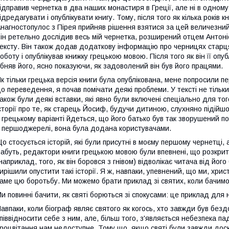
ідправив чернетка в два наших монастиря в Греції, але ні в одному
ідредагувати і опублікувати книгу. Тому, після того як кілька років
нагностопулос з Пірея прийняв рішення взятися за цей величезний т
ін ретельно дослідив весь мій чернетка, розширений отцем Антоніє
ексту. Він також додав додаткову інформацію про черницях старця
оботу і опублікував книжку грецькою мовою. Після того як він її опуб
бняв його, ясно показуючи, як задоволений він був його працями.
к тільки грецька версія книги була опублікована, мене попросили пе
о переведення, я почав помічати деякі проблеми. У тексті не тільки 
акож були деякі вставки, які явно були включені спеціально для то
сторії про те, як старець Йосиф, будучи дитиною, слухняно підійшо
 грецькому варіанті йдеться, що його батько був так зворушений по
 першоджерелі, вона була додана користувачами.
о стосується історій, які були присутні в моєму першому чернетці, 
абуть, редактори книги грецькою мовою були впевнені, що розкрит
наприклад, того, як він боровся з гнівом) відволікає читача від йог
ирішили опустити такі історії. Я ж, навпаки, упевнений, що ми, хри
аме цю боротьбу. Ми можемо брати приклад зі святих, коли бачимо,
и повинні бачити, як святі борються зі спокусами: це приклад для 
авпаки, коли біограф являє святого як когось, хто завжди був безд
піввідносити себе з ним, але, більш того, з'являється небезпека п
роцвітання нам недоступне. Тому що, якщо святі були завжди доско