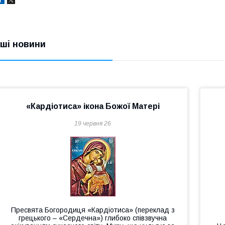
нші новини
«Кардіотиса» ікона Божої Матері
19 червня 26
Пресвята Богородиця «Кардіотиса» (переклад з
грецького – «Сердечна») глибоко співзвучна