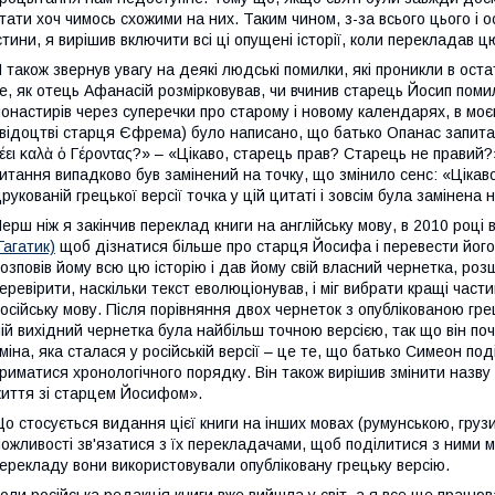
тати хоч чимось схожими на них. Таким чином, з-за всього цього і 
стини, я вирішив включити всі ці опущені історії, коли перекладав цю
 також звернув увагу на деякі людські помилки, які проникли в оста
е, як отець Афанасій розмірковував, чи вчинив старець Йосип пом
онастирів через суперечки про старому і новому календарях, в мо
відоцтві старця Єфрема) було написано, що батько Опанас запитав с
έει καλὰ ὁ Γέροντας?» – «Цікаво, старець прав? Старець не правий
итання випадково був замінений на точку, що змінило сенс: «Цікаво
рукованій грецької версії точка у цій цитаті і зовсім була замінена
ерш ніж я закінчив переклад книги на англійську мову, в 2010 році 
Гагатик)
щоб дізнатися більше про старця Йосифа і перевести його о
озповів йому всю цю історію і дав йому свій власний чернетка, роз
еревірити, наскільки текст еволюціонував, і міг вибрати кращі част
осійську мову. Після порівняння двох чернеток з опублікованою гре
ій вихідний чернетка була найбільш точною версією, так що він по
міна, яка сталася у російській версії – це те, що батько Симеон под
риматися хронологічного порядку. Він також вирішив змінити назву
иття зі старцем Йосифом».
о стосується видання цієї книги на інших мовах (румунською, груз
ожливості зв'язатися з їх перекладачами, щоб поділитися з ними м
ерекладу вони використовували опубліковану грецьку версію.