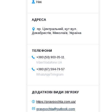
Ник
пр. Центральний, кут вул.
Декабристів, Миколаїв, Україна
+380 (50) 903-35-11
Viber/Vodafone UA
+380 (67) 594-79-57
WhatsApp/Telegram
https://pravpochta.com.ua/
pravpochta@outlook.com