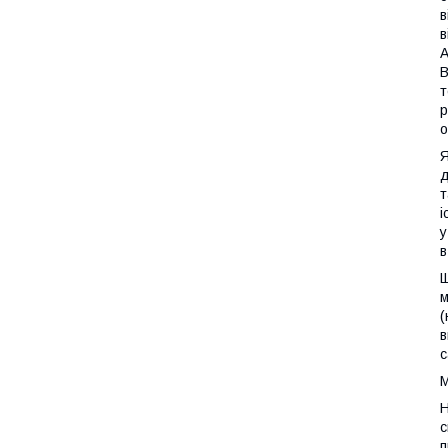
в
в
А
В
т
р
о
Я
д
т
і
у
в
Щ
м
(
в
с
М
Н
с
п