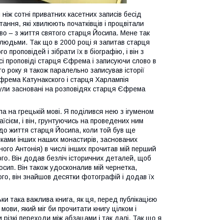
ніж сотні приватних касетних записів бесід
ання, які хвилюють початківців і процвітали
иво – з життя святого старця Йосипа. Мене так
и людьми. Так що в 2000 році я запитав старця
 проповідей і зібрати їх в біографію, і він з
всі проповіді старця Єфрема і записуючи слово в
го року я також паралельно записував історії
фрема Катунакского і старця Харлампія
, були засновані на розповідях старця Єфрема
а на грецькій мові. Я поділився нею з ігуменом
сієм, і він, грунтуючись на проведених ним
 до життя старця Йосипа, коли той був ще
ками інших наших монастирів, заснованих
го Антонія) в числі інших прочитав мій перший
го. Він додав безліч історичних деталей, щоб
осип. Він також удосконалив мій чернетка,
ого, він знайшов десятки фотографій і додав їх
ьки така важлива книга, як ця, перед публікацією
мови, який міг би прочитати книгу цілком і
 різкі переходи між абзацами і так далі. Так що я