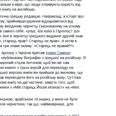
оскільки я вірю, що люди отримують користь від
 книгу на англійську.
точну грецьку редакцію. Наприклад, в історії про
илку, прийнявши рішення відокремитися від
єму вихідному чернетці (заснованому на усному
амого себе: «Ἄραγε, λέει καλὰ ὁ Γέροντας? Δὲν
?» Але в чернетці грецького видання другий знак
, старець прав? Старець не прав». А потім в
 на три знаки оклику: «Старець не правий!!!»
в Арізону з України приїхав
ігумен Симеон
публіковану біографію з грецької на російську. Я
ширений отцем Антонієм, щоб він міг сам
ини кожної з трьох версій для перекладу на
цької версією книги він прийшов до висновку, що
чав переводити його на російську мову. Суттєва
ілив книгу на дві частини, замість того, щоб
 книги з «Мій старець Йосип Исихаст» на «Моє
инською, арабською та інших), у мене не було
оїм чернеткою, так що, найімовірніше, для