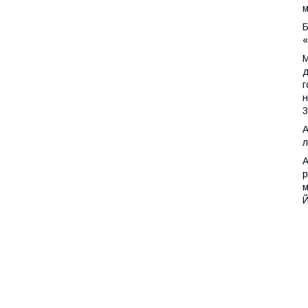
м
Б
«
М
д
г
н
3
А
л
А
р
м
Й