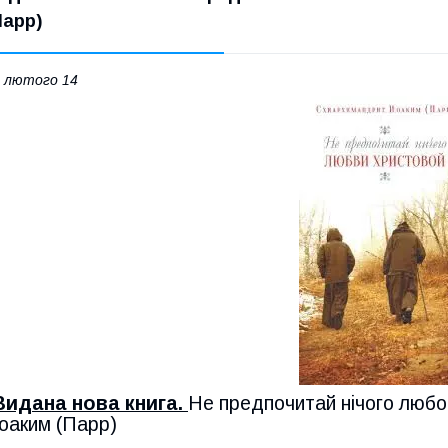
Парр)
 лютого 14
Видана нова книга.
Не предпочитай нічого любо
Іоаким (Парр)