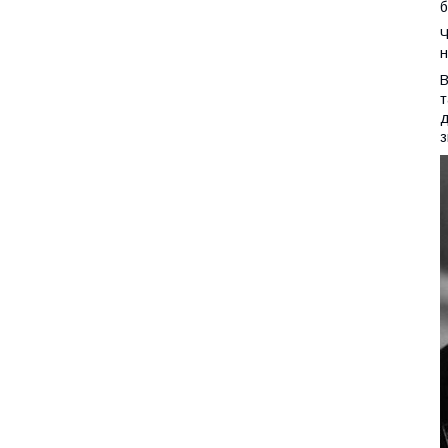
б
Ч
н
В
т
д
з