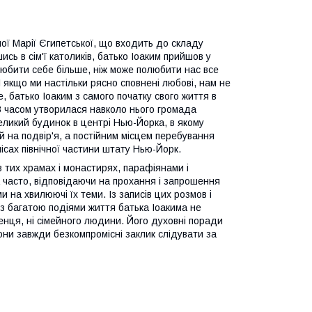
ї Марії Єгипетської, що входить до складу
ь в сім'ї католиків, батько Іоаким прийшов у
 любити себе більше, ніж може полюбити нас все
 якщо ми настільки рясно сповнені любові, нам не
, батько Іоаким з самого початку свого життя в
 З часом утворилася навколо нього громада
еликий будинок в центрі Нью-Йорка, в якому
й на подвір'я, а постійним місцем перебування
ісах північної частини штату Нью-Йорк.
 в тих храмах і монастирях, парафіянами і
а часто, відповідаючи на прохання і запрошення
 на хвилюючі їх теми. Із записів цих розмов і
ії з багатою подіями життя батька Іоакима не
нця, ні сімейного людини. Його духовні поради
вони завжди безкомпромісні заклик слідувати за