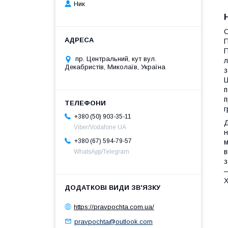
Ник
С
П
П
пр. Центральний, кут вул.
л
Декабристів, Миколаїв, Україна
з
Ц
п
п
г
+380 (50) 903-35-11
Д
Viber/Vodafone UA
н
+380 (67) 594-79-57
м
в
WhatsApp/Telegram
з
—
Х
https://pravpochta.com.ua/
pravpochta@outlook.com