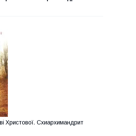
ві Христової. Схиархимандрит