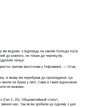
у ми ведемо, є відповідь на заклик Господа Ісуса
ний до кожного, не тільки до чернецтву.
ідрізняє ченця.
Христос святим апостолам у Гефсиманії. — Отак,
у, в якому він перебував до гріхопадіння. Це
 ніколи не буває у світі. Саме в таких відносинах
бити не можемо.
с» (Гал 2, 20). Общежитийный статут,
змінює нас. Так як ви зробили це одному з цих