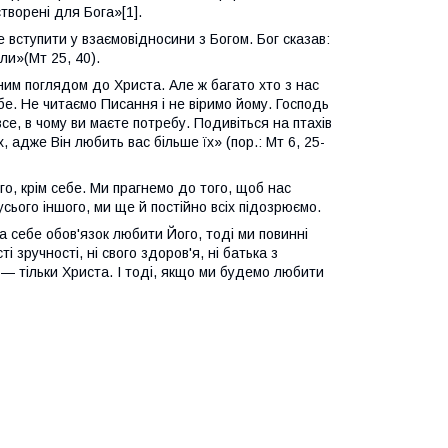
творені для Бога»[1].
вступити у взаємовідносини з Богом. Бог сказав:
ли»(Мт 25, 40).
ним поглядом до Христа. Але ж багато хто з нас
бе. Не читаємо Писання і не віримо йому. Господь
се, в чому ви маєте потребу. Подивіться на птахів
х, адже Він любить вас більше їх» (пор.: Мт 6, 25-
го, крім себе. Ми прагнемо до того, щоб нас
сього іншого, ми ще й постійно всіх підозрюємо.
 себе обов'язок любити Його, тоді ми повинні
і зручності, ні свого здоров'я, ні батька з
ьку — тільки Христа. І тоді, якщо ми будемо любити