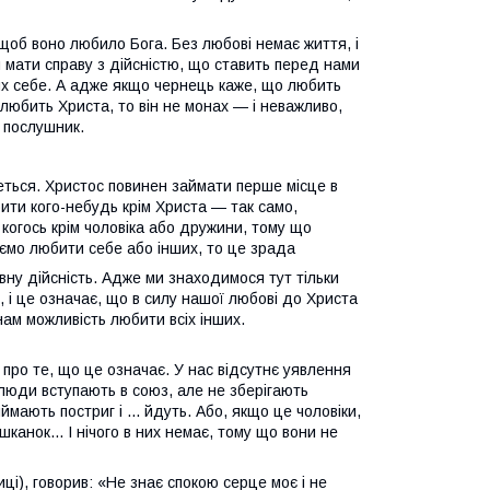
щоб воно любило Бога. Без любові немає життя, і
 мати справу з дійсністю, що ставить перед нами
их себе. А адже якщо чернець каже, що любить
 любить Христа, то він не монах — і неважливо,
о послушник.
еться. Христос повинен займати перше місце в
ти кого-небудь крім Христа — так само,
огось крім чоловіка або дружини, тому що
ємо любити себе або інших, то це зрада
вну дійсність. Адже ми знаходимося тут тільки
 і це означає, що в силу нашої любові до Христа
 нам можливість любити всіх інших.
 про те, що це означає. У нас відсутнє уявлення
 люди вступають в союз, але не зберігають
ають постриг і ... йдуть. Або, якщо це чоловіки,
канок... І нічого в них немає, тому що вони не
ці), говорив: «Не знає спокою серце моє і не