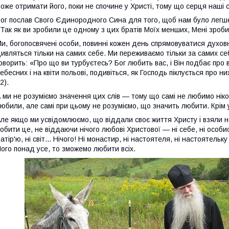
оже отримати його, поки не спочине у Христі, тому що серця наші с
ог послав Свого Єдинородного Сина для того, щоб нам було легше 
Так як ви зробили це одному з цих братів Моїх менших, Мені зроби
и, богопосвячені особи, повинні кожен день спрямовуватися духов
ивляться тільки на самих себе. Ми переживаємо тільки за самих се
оворить: «Про що ви турбуєтесь? Бог любить вас, і Він подбає про в
ебесних і на квіти польові, подивіться, як Господь піклується про ни
2).
 ми не розуміємо значення цих слів — тому що самі не любимо ніко
юбили, але самі при цьому не розуміємо, що значить любити. Крім у
ле якщо ми усвідомлюємо, що віддали своє життя Христу і взяли на
обити це, не віддаючи нічого любові Христової — ні себе, ні особист
атір'ю, ні світ... Нічого! Ні монастир, ні настоятеля, ні настоятел
ого понад усе, то зможемо любити всіх.