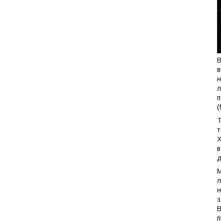
В
в
н
л
п
(
Т
т
Х
в
д
М
л
н
з
В
п