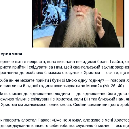
Передмова
ернече життя непроста, вона виконана невидимої брані. І лайка, як
риста прийти і слідувати за Ним. Цей євангельський заклик зверне
рагнення до особливо близьких стосунків з Христом — ось те, що в
Хіба ви не можете прийти і бути зі Мною одну годину? — говорив 
е змогли ви й однієї години попильнувати зо Мною?» (Мт 26, 40)
и покликані до відновлення людини — до відновлення його до стан
ожливо тільки в спілкуванні з Христом, коли Він так близький нам, як
 Христом ми змінюємося, змінюємося. Своїми силами ми цього зро
к говорить апостол Павло: «Вже не я живу, але живе в мені Христо
ідпорядкування власного себелюбства служінню ближнім — ось що 