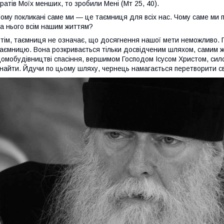
ратів Моїх менших, то зробили Мені (Мт 25, 40).
ому покликані саме ми — це таємниця для всіх нас. Чому саме ми п
а нього всім нашим життям?
тім, таємниця не означає, що досягнення нашої мети неможливо. 
аємницю. Вона розкривається тільки досвідченим шляхом, самим жи
омобудівництві спасіння, вершимом Господом Ісусом Христом, сил
найти. Йдучи по цьому шляху, чернець намагається перетворити св