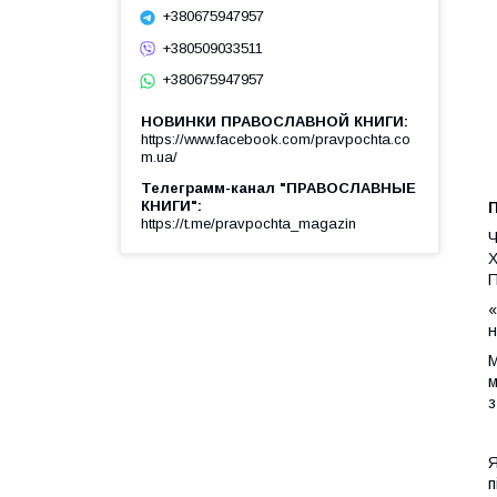
+380675947957
+380509033511
+380675947957
НОВИНКИ ПРАВОСЛАВНОЙ КНИГИ
https://www.facebook.com/pravpochta.co
m.ua/
Телеграмм-канал "ПРАВОСЛАВНЫЕ
КНИГИ"
https://t.me/pravpochta_magazin
Ч
Х
П
«
н
М
м
з
Я
п