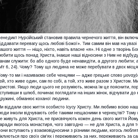
енедикт Нурсійський становив правила чернечого життя, він включ
іддавати перевагу щось любові Божої». Тим самим він мав на уваз
ашого життя — ніщо, ніхто, навіть власне «я». Ні одне з творінь 
юбити щось понад Христа, інакше наші відносини з Ним не відбуду
анам служити: бо або одного буде ненавидіти, а другого любити; 
Мт 6, 24). Чому? Тому що людина не може перебувати в двох місц
ому-то ми і називаємо себе ченцями — адже грецьке слово μοναχό
ой, хто живе один, сам по собі, а той, хто живе разом з Христом.
ристові. Якщо люди цього не розуміють, можна їм це пояснити, по
ступивши в шлюб, починає поглядати на інших жінок, відчувати до ни
ружині, обманює коханої людини.
и віддали своє життя особисто Ісусу Христу. Ми любимо всією наш
юди інколи відчувають себе такими нещасними в чернецтві? Тому
е живуть для Христа, не присвячують кожен день свого життя Йому
аради якогось монастиря, чого завгодно — не для Христа, а для т
они вступають у взаємовідносини з різними людьми, когось люблять
іклуються про своїх сім'ях і переживають за них, переживають за с