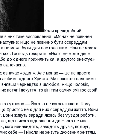
Коли преподобний
ив в них таке висловлення: «Монах не повинен
і наступне: ніщо не повинно бути осереддям
Бога не може бути для нас головним. Нам не можна
ться. Господь говорить: «Ніхто не може двом
або до одного прихилить ся, а другого знехтує»
ях одночасно.
ς означає «один». Але монах — це не просто
 Ми любимо одного Христа. Ми повністю належимо
рівнявши чернецтво з шлюбом. Якщо чоловік,
х потяг і почуття, то він тим самим змінює своїй
ою сутністю — Його, а не когось іншого. Чому
 що Христос не є для них осереддям життя. Вони
. Вони живуть заради якоїсь безглуздої роботи,
ого, що ніякого відношення до Нього не має.
, кого ненавидять, заводять друзів, подруг,
амих себе — і ніколи не живуть духовним життям,