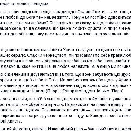
іколи не стають ченцями.
ог створив людське серце заради однієї єдиної мети — для того, 
ез любові до Бога теж немає життя. Тому нам постійно доводиться
итання: кого ми любимо? Більшість з нас скажуть, що люблять сам
амого себе, то це означає, що він не любить Христа. А якщо він не
кі він дав обітниці і яку носить одяг, неважливо, настоятель він аб
кщо ми не намагаємося любити Христа над усе, то цього і не стан
аших серцях. Стаючи чернецтвом, ми позбавляємо себе права люби
ступаючи в шлюб, ми добровільно позбавляємо себе права любити к
іддаємо їм своє життя. Наша любов належить їм, а якщо ми почина
сі біди ченців відбуваються із-за того, що вони забувають цю духо
аради того, щоб любити Бога. Ми любимо когось або щось у Христі,
и вільні від власного «я», а звільнення від власного «я» відкриває
хиархимандрит Іоаким (Парр) 1Схиархимандрит Іоаким (Парр)
ьогодні люди, в своїй більшості, не мають ні найменшого уявлення
ро те, що таке зберігати вірність. Подивимося на шлюби в миру —
ірність один одному. Подивимося на ченців — вони приходять, прийм
 приймають постриг, рукополагаются і йдуть. Заводять собі співмеш
ірні Христу.
вятий Августин, єпископ Иппонийский (Іппо – був такий місто в Афри