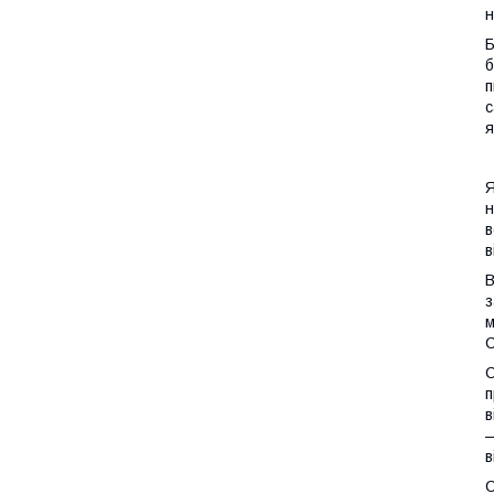
н
Б
б
п
с
я
Я
н
в
в
В
з
м
С
С
п
в
—
в
С