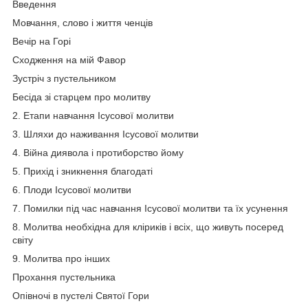
Введення
Мовчання, слово і життя ченців
Вечір на Горі
Сходження на мій Фавор
Зустріч з пустельником
Бесіда зі старцем про молитву
2. Етапи навчання Ісусової молитви
3. Шляхи до наживання Ісусової молитви
4. Війна диявола і протиборство йому
5. Прихід і зникнення благодаті
6. Плоди Ісусової молитви
7. Помилки під час навчання Ісусової молитви та їх усунення
8. Молитва необхідна для кліриків і всіх, що живуть посеред
світу
9. Молитва про інших
Прохання пустельника
Опівночі в пустелі Святої Гори