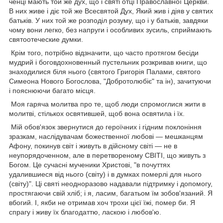
ченці мають той же дух, що і святі отці Православної Церкви.
В них живе і діє той же Всесвятой Дух, Який жив і діяв у святих
батьків. У них той же розподіл розуму, що і у батьків, завдяки
чому вони легко, без напруги і особливих зусиль, сприймають
святоотеческие думки.
Крім того, потрібно відзначити, що часто протягом бесіди
мудрий і боговдохновенный пустельник розкривав книги, що
знаходилися біля нього (святого Григорія Палами, святого
Симеона Нового Богослова, "Добротолюбіє" та ін), зачитуючи
і пояснюючи багато місця.
Моя гаряча молитва про те, щоб люди спромоглися жити в
молитві, стількох освятившей, щоб вона освятила і їх.
Мій обов'язок звернутися до героїчних і гідним поклоніння
зразкам, наслідувачам божественної любові — мешканцям
Афону, покинув світ і живуть в дійсному світі — не в
неупорядоченном, але в перетвореному СВІТІ, що живуть з
Богом. Це сучасні мученики Христові, "в почуттях
удалившиеся від нього (світу) і в думках померлі для нього
(світу)". Ці святі неодноразово надавали підтримку і допомогу,
простягаючи свій хліб; і я, ласим, багатьом їм зобов'язаний. Я
вбогий. І, якби не отримав хоч трохи цієї їжі, помер би. Я
спрагу і живу їх благодаттю, ласкою і любов'ю.