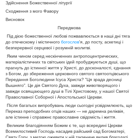
Здійснення Божественної літургії
Сходження з мого Фавору
Висновок
Передмова
Під дією божественної любові пожвавлюється в наші дні тяга
до отеческому і містичного
богослов
'я, до посту, аскетиці і
безперервної серцевої і розумній молитві.
Яким чином серед нескінченних антропоцентрических,
матеріалістичних та світських ідей пробуджуються душі, що
прагнуть до істинної життя у Христі, до досконалості, єднання
з Богом, до збереження церковного святого святоотцівського
Передання Боголюдини Ісуса Христа? "Ця зрада десниці
Вышняго". Це дія Святого Духа, завжди животворящого і
завжди освящающего душі в Тілі Христовому, у нашої Святої
Православної Соборної і Апостольської Церкви.
Після багатьох випробувань люди сьогодні усвідомлюють, що
Переказ преподобних отців наших — не даремна реліквія,
але істинне і справжнє православне свідомість і життя.
Великим благодіянням Божим є те, що всередині Церкви
Всемилостивий Господь насадив райський сад Богоматері,
Святу Гору, з метою оживити у ній таємниче вилив благодаті