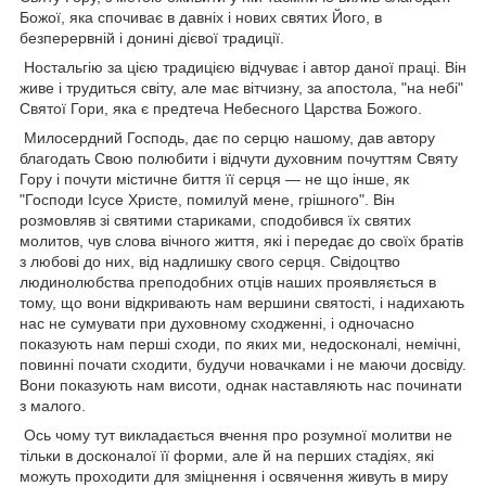
Божої, яка спочиває в давніх і нових святих Його, в
безперервній і донині дієвої традиції.
Ностальгію за цією традицією відчуває і автор даної праці. Він
живе і трудиться світу, але має вітчизну, за апостола, "на небі"
Святої Гори, яка є предтеча Небесного Царства Божого.
Милосердний Господь, дає по серцю нашому, дав автору
благодать Свою полюбити і відчути духовним почуттям Святу
Гору і почути містичне биття її серця — не що інше, як
"Господи Ісусе Христе, помилуй мене, грішного". Він
розмовляв зі святими стариками, сподобився їх святих
молитов, чув слова вічного життя, які і передає до своїх братів
з любові до них, від надлишку свого серця. Свідоцтво
людинолюбства преподобних отців наших проявляється в
тому, що вони відкривають нам вершини святості, і надихають
нас не сумувати при духовному сходженні, і одночасно
показують нам перші сходи, по яких ми, недосконалі, немічні,
повинні почати сходити, будучи новачками і не маючи досвіду.
Вони показують нам висоти, однак наставляють нас починати
з малого.
Ось чому тут викладається вчення про розумної молитви не
тільки в досконалої її форми, але й на перших стадіях, які
можуть проходити для зміцнення і освячення живуть в миру