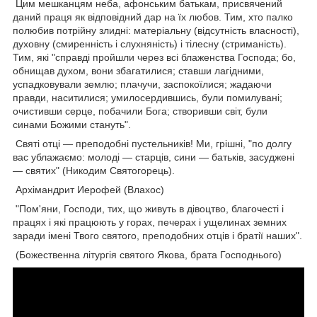
Цим мешканцям неба, афонським батькам, присвячений
даний праця як відповідний дар на їх любов. Тим, хто палко
полюбив потрійну злидні: матеріальну (відсутність власності),
духовну (смиренність і слухняність) і тілесну (стриманість).
Тим, які "справді пройшли через всі блаженства Господа; бо,
обнищав духом, вони збагатилися; ставши лагідними,
успадковували землю; плачучи, заспокоїлися; жадаючи
правди, наситилися; умилосердившись, були помилувані;
очистивши серце, побачили Бога; створивши світ, були
синами Божими стануть".
Святі отці — преподобні пустельників! Ми, грішні, "по долгу
вас ублажаємо: молоді — старців, сини — батьків, засуджені
— святих" (Никодим Святогорець).
Архімандрит Иерофей (Влахос)
"Пом'яни, Господи, тих, що живуть в дівоцтво, благочесті і
працях і які працюють у горах, печерах і ущелинах земних
заради імені Твого святого, преподобних отців і братії наших".
(Божественна літургія святого Якова, брата Господнього)