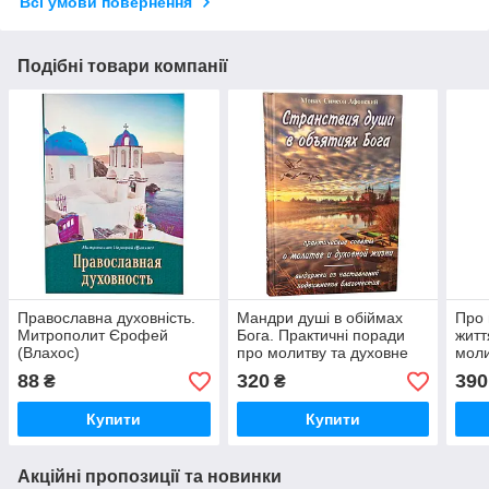
Всі умови повернення
Подібні товари компанії
Православна духовність.
Мандри душі в обіймах
Про 
Митрополит Єрофей
Бога. Практичні поради
житт
(Влахос)
про молитву та духовне
моли
життя. Монах Симеон
Мон
88
320
390
₴
₴
Афонський
Купити
Купити
Акційні пропозиції та новинки