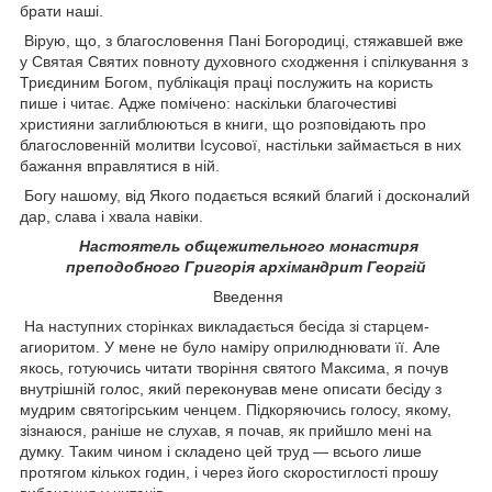
брати наші.
Вірую, що, з благословення Пані Богородиці, стяжавшей вже
у Святая Святих повноту духовного сходження і спілкування з
Триєдиним Богом, публікація праці послужить на користь
пише і читає. Адже помічено: наскільки благочестиві
християни заглиблюються в книги, що розповідають про
благословенній молитви Ісусової, настільки займається в них
бажання вправлятися в ній.
Богу нашому, від Якого подається всякий благий і досконалий
дар, слава і хвала навіки.
Настоятель общежительного монастиря
преподобного Григорія архімандрит Георгій
Введення
На наступних сторінках викладається бесіда зі старцем-
агиоритом. У мене не було наміру оприлюднювати її. Але
якось, готуючись читати творіння святого Максима, я почув
внутрішній голос, який переконував мене описати бесіду з
мудрим святогірським ченцем. Підкоряючись голосу, якому,
зізнаюся, раніше не слухав, я почав, як прийшло мені на
думку. Таким чином і складено цей труд — всього лише
протягом кількох годин, і через його скоростиглості прошу