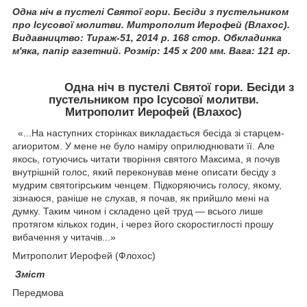
Одна ніч в пустелі Святої гори. Бесіди з пустельником
про Ісусової молитви. Митрополит Иерофей (Влахос)
.
Видавництво: Тираж-51, 2014 р. 168 стор.
Обкладинка
м'яка, папір газетний. Розмір: 145 х 200 мм. Вага: 121 гр.
Одна ніч в пустелі Святої гори. Бесіди з
пустельником про Ісусової молитви.
Митрополит Иерофей (Влахос)
«...На наступних сторінках викладається бесіда зі старцем-
агиоритом. У мене не було наміру оприлюднювати її. Але
якось, готуючись читати творіння святого Максима, я почув
внутрішній голос, який переконував мене описати бесіду з
мудрим святогірським ченцем. Підкоряючись голосу, якому,
зізнаюся, раніше не слухав, я почав, як прийшло мені на
думку. Таким чином і складено цей труд — всього лише
протягом кількох годин, і через його скоростиглості прошу
вибачення у читачів...»
Митрополит Иерофей (Флохос)
Зміст
Передмова