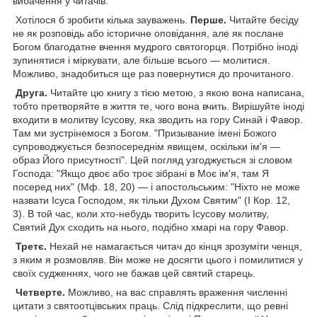
вибачення у читачів.
Хотілося б зробити кілька зауважень.
Перше.
Читайте бесіду
не як розповідь або історичне оповідання, але як послане
Богом благодатне вчення мудрого святогорця. Потрібно іноді
зупинятися і міркувати, але більше всього — молитися.
Можливо, знадобиться ще раз повернутися до прочитаного.
Друга.
Читайте цю книгу з тією метою, з якою вона написана,
тобто претворяйте в життя те, чого вона вчить. Вирішуйте іноді
входити в молитву Ісусову, яка зводить на гору Синай і Фавор.
Там ми зустрінемося з Богом. "Призывание імені Божого
супроводжується безпосереднім явищем, оскільки ім'я —
образ Його присутності". Цей погляд узгоджується зі словом
Господа: "Якщо двоє або троє зібрані в Моє ім'я, там Я
посеред них" (Мф. 18, 20) — і апостольським: "Ніхто не може
назвати Ісуса Господом, як тільки Духом Святим" (I Кор. 12,
3). В той час, коли хто-небудь творить Ісусову молитву,
Святий Дух сходить на нього, подібно хмарі на гору Фавор.
Третє.
Нехай не намагається читач до кінця зрозуміти ченця,
з яким я розмовляв. Він може не досягти цього і помилитися у
своїх судженнях, чого не бажав цей святий старець.
Четверте.
Можливо, на вас справлять враження численні
цитати з святоотцівських праць. Слід підкреслити, що ревні