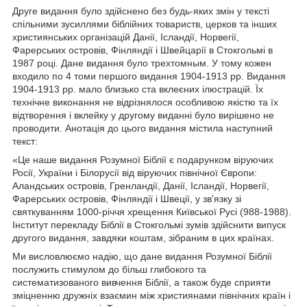
Друге видання було здійснено без будь-яких змін у тексті
спільними зусиллями біблійних товариств, церков та інших
християнських організацій Данії, Ісландії, Норвегії,
Фарерських островів, Фінляндії і Швейцарії в Стокгольмі в
1987 році. Дане видання було трехтомным. У тому кожен
входило по 4 томи першого видання 1904-1913 рр. Видання
1904-1913 рр. мало близько ста вклеєних ілюстрацій. Їх
технічне виконання не відрізнялося особливою якістю та їх
відтворення і вклейку у другому виданні було вирішено не
проводити. Анотація до цього видання містила наступний
текст:
«Це наше видання Розумної Біблії є подарунком віруючих
Росії, України і Білорусії від віруючих північної Європи:
Аландських островів, Гренландії, Данії, Ісландії, Норвегії,
Фарерських островів, Фінляндії і Швеції, у зв'язку зі
святкуванням 1000-річчя хрещення Київської Русі (988-1988).
Інститут перекладу Біблії в Стокгольмі зумів здійснити випуск
другого видання, завдяки коштам, зібраним в цих країнах.
Ми висловлюємо надію, що дане видання Розумної Біблії
послужить стимулом до більш глибокого та
систематизованого вивчення Біблії, а також буде сприяти
зміцненню дружніх взаємин між християнами північних країн і