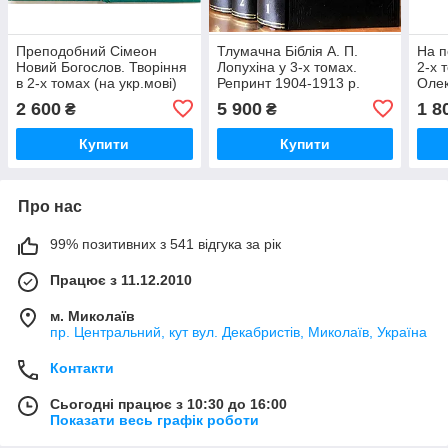
Преподобний Сімеон
Тлумачна Біблія А. П.
На п
Новий Богослов. Творіння
Лопухіна у 3-х томах.
2-х 
в 2-х томах (на укр.мові)
Репринт 1904-1913 р.
Оле
(відмінне сост.)
2 600
5 900
1 8
₴
₴
Купити
Купити
Про нас
99% позитивних з 541 відгука за рік
Працює з 11.12.2010
м. Миколаїв
пр. Центральний, кут вул. Декабристів, Миколаїв, Україна
Контакти
Сьогодні працює з 10:30 до 16:00
Показати весь графік роботи