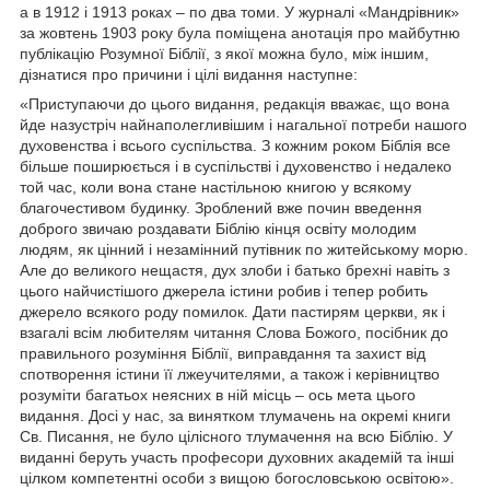
а в 1912 і 1913 роках – по два томи. У журналі «Мандрівник»
за жовтень 1903 року була поміщена анотація про майбутню
публікацію Розумної Біблії, з якої можна було, між іншим,
дізнатися про причини і цілі видання наступне:
«Приступаючи до цього видання, редакція вважає, що вона
йде назустріч найнаполегливішим і нагальної потреби нашого
духовенства і всього суспільства. З кожним роком Біблія все
більше поширюється і в суспільстві і духовенство і недалеко
той час, коли вона стане настільною книгою у всякому
благочестивом будинку. Зроблений вже почин введення
доброго звичаю роздавати Біблію кінця освіту молодим
людям, як цінний і незамінний путівник по житейському морю.
Але до великого нещастя, дух злоби і батько брехні навіть з
цього найчистішого джерела істини робив і тепер робить
джерело всякого роду помилок. Дати пастирям церкви, як і
взагалі всім любителям читання Слова Божого, посібник до
правильного розуміння Біблії, виправдання та захист від
спотворення істини її лжеучителями, а також і керівництво
розуміти багатьох неясних в ній місць – ось мета цього
видання. Досі у нас, за винятком тлумачень на окремі книги
Св. Писання, не було цілісного тлумачення на всю Біблію. У
виданні беруть участь професори духовних академій та інші
цілком компетентні особи з вищою богословською освітою».