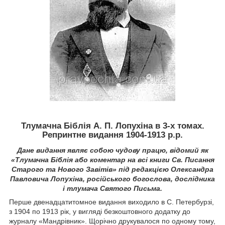
Тлумачна Біблія А. П. Лопухіна в 3-х томах.
Репринтне видання 1904-1913 р.р.
Дане видання являє собою чудову працю, відомий як
«Тлумачна Біблія або коментар на всі книги Св. Писання
Старого та Нового Завітів» під редакцією Олександра
Павловича Лопухіна, російського богослова, дослідника
і тлумача Святого Письма.
Перше двенадцатитомное видання виходило в С. Петербурзі,
з 1904 по 1913 рік, у вигляді безкоштовного додатку до
журналу «Мандрівник». Щорічно друкувалося по одному тому,