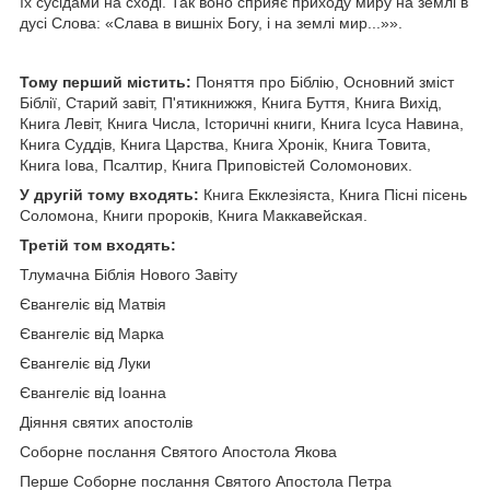
їх сусідами на сході. Так воно сприяє приходу миру на землі в
дусі Слова: «Слава в вишніх Богу, і на землі мир...»».
Тому перший містить:
Поняття про Біблію, Основний зміст
Біблії, Старий завіт, П'ятикнижжя, Книга Буття, Книга Вихід,
Книга Левіт, Книга Числа, Історичні книги, Книга Ісуса Навина,
Книга Суддів, Книга Царства, Книга Хронік, Книга Товита,
Книга Іова, Псалтир, Книга Приповістей Соломонових.
У другій тому входять:
Книга Екклезіяста, Книга Пісні пісень
Соломона, Книги пророків, Книга Маккавейская.
Третій том входять:
Тлумачна Біблія Нового Завіту
Євангеліє від Матвія
Євангеліє від Марка
Євангеліє від Луки
Євангеліє від Іоанна
Діяння святих апостолів
Соборне послання Святого Апостола Якова
Перше Соборне послання Святого Апостола Петра