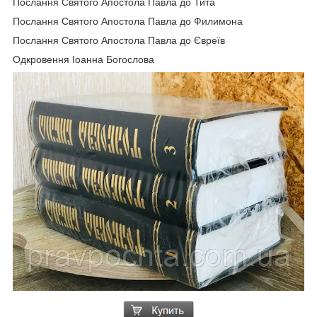
Послання Святого Апостола Павла до Тита
Послання Святого Апостола Павла до Филимона
Послання Святого Апостола Павла до Євреїв
Одкровення Іоанна Богослова