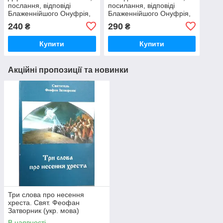
послання, відповіді
посилання, відповіді
Блаженнійшого Онуфрія,
Блаженнійшого Онуфрія,
митрополита Київського і
митрополита Київського і
240
290
₴
₴
всієї України
всієї України
Купити
Купити
Акційні пропозиції та новинки
Три слова про несення
хреста. Свят. Феофан
Затворник (укр. мова)
В наявності