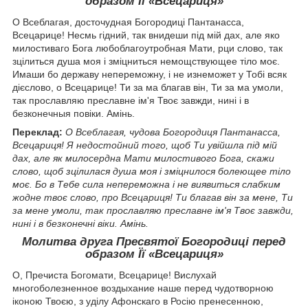
образом Її «Всецариця»
О Всеблагая, досточудная Богородиці Пантанасса,
Всецарице! Несмь гідний, так внидеши під мій дах, але яко
милостиваго Бога любоблагоутробная Мати, рци слово, так
зцілиться душа моя і зміцниться немощствующее тіло моє.
Имаши бо державу непереможну, і не изнеможет у Тобі всяк
дієслово, о Всецарице! Ти за ма благав він, Ти за ма умоли,
так прославляю преславне ім'я Твоє завжди, нині і в
безконечныя повіки. Амінь.
Переклад:
О Всеблагая, чудова Богородиця Пантанасса,
Всецариця! Я недостойний того, щоб Ти увійшла під мій
дах, але як милосердна Мати милостивого Бога, скажи
слово, щоб зцілилася душа моя і зміцнилося болеющее тіло
моє. Бо в Тебе сила непереможна і не виявиться слабким
жодне твоє слово, про Всецариця! Ти благав він за мене, Ти
за мене умоли, так прославляю преславне ім'я Твоє завжди,
нині і в безконечні віки. Амінь.
Молитва друга Пресвятої Богородиці перед
образом Її «Всецариця»
О, Пречиста Богомати, Всецарице! Вислухай
многоболезненное воздыхание наше перед чудотворною
іконою Твоєю, з уділу Афонскаго в Росію пренесенною,