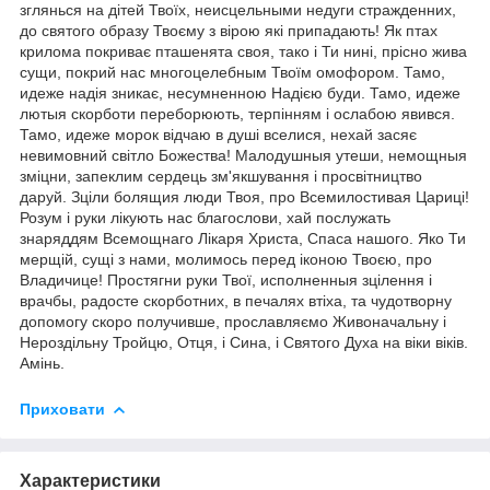
зглянься на дітей Твоїх, неисцельными недуги стражденних,
до святого образу Твоєму з вірою які припадають! Як птах
крилома покриває пташенята своя, тако і Ти нині, прісно жива
сущи, покрий нас многоцелебным Твоїм омофором. Тамо,
идеже надія зникає, несумненною Надією буди. Тамо, идеже
лютыя скорботи переборюють, терпінням і ослабою явився.
Тамо, идеже морок відчаю в душі вселися, нехай засяє
невимовний світло Божества! Малодушныя утеши, немощныя
зміцни, запеклим сердець зм'якшування і просвітництво
даруй. Зціли болящия люди Твоя, про Всемилостивая Цариці!
Розум і руки лікують нас благослови, хай послужать
знаряддям Всемощнаго Лікаря Христа, Спаса нашого. Яко Ти
мерщій, сущі з нами, молимось перед іконою Твоєю, про
Владичице! Простягни руки Твої, исполненныя зцілення і
врачбы, радосте скорботних, в печалях втіха, та чудотворну
допомогу скоро получивше, прославляємо Живоначальну і
Нероздільну Тройцю, Отця, і Сина, і Святого Духа на віки віків.
Амінь.
Приховати
Характеристики