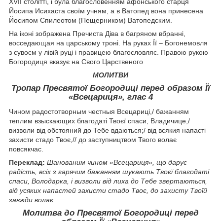
XVII столітті, і була благословенням афонського старця
Йосипа Исихаста своїм учням, а в Ватопед вона принесена
Йосипом Спилеотом (Пещерником) Ватопедским.
На іконі зображена Пречиста Діва в багряном вбранні,
восседающая на царському троні. На руках Її – Богонемовля
з сувоєм у лівій руці і правицею благословляє. Правою рукою
Богородиця вказує на Свого Царственого
МОЛИТВИ
Тропар Пресвятої Богородиці перед образом Її
«Всецариця», глас 4
Чином радостотворным честныя Всецариці,/ бажанням
теплим взыскающих благодаті Твоєї спаси, Владичице,/
визволи від обстояний до Тебе вдаються;/ від всякия напасті
захисти стадо Твоє,// до заступництвом Твого волає
повсякчас.
Переклад:
Шанованим чином «Всецариця», що дарує
радість, всіх з гарячим бажанням шукають Твоєї благодаті
спаси, Володарка, і визволи від лиха до Тебе звертаються,
від усяких напастей захисти стадо Твоє, до захисту Твоїй
завжди волає.
Молитва до Пресвятої Богородиці перед