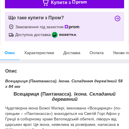
Купити з
Що таке купити з Пром?
Замовлення під захистом
Доступна доставка
Опис
Характеристики
Доставка
Оплата
Умови п
Опис
Всецариця (Пантанасса)
.
Ікона. Складення дерев'яний 58
х 84 мм
Всецариця (Пантанасса)
. Ікона. Складаний
деревяний
Чудотворна ікона Божої Матері, іменована «Всецариця» (по-
грецьки – «Пантанасса») знаходиться на Святій Горі Афон у
Греції в соборному храмі Ватопедській обителі, ліворуч від
царських врат. Ця ікона, невелика за розмірами, написана в