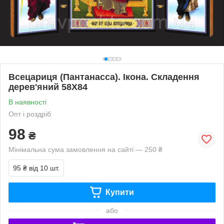
Всецариця (Пантанасса). Ікона. Складення
дерев'яний 58Х84
В наявності
Опт і роздріб
98
₴
Мінімальна сума замовлення на сайті — 250 ₴
95 ₴
від 10 шт.
Купити
або