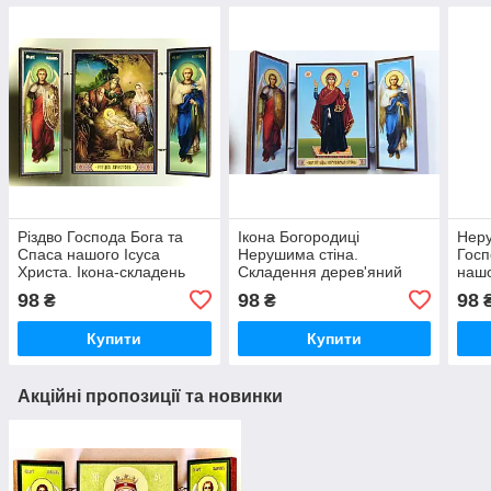
Різдво Господа Бога та
Ікона Богородиці
Неру
Спаса нашого Ісуса
Нерушима стіна.
Госп
Христа. Ікона-складень
Складення дерев'яний
нашо
дерев'яний 58х84
58Х84
Ікон
98
98
98
₴
₴
дере
Купити
Купити
Акційні пропозиції та новинки