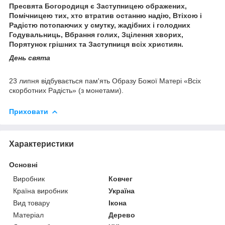
Пресвята Богородиця є Заступницею ображених,
Помічницею тих, хто втратив останню надію, Втіхою і
Радістю потопаючих у смутку, жадібних і голодних
Годувальниць, Вбрання голих, Зцілення хворих,
Порятунок грішних та Заступниця всіх християн.
День свята
23 липня відбувається пам'ять Образу Божої Матері «Всіх
скорботних Радість» (з монетами).
Приховати
Характеристики
Основні
Виробник
Ковчег
Країна виробник
Україна
Вид товару
Ікона
Матеріал
Дерево