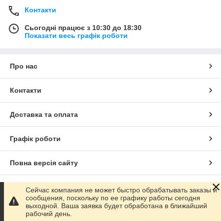
Контакти
Сьогодні працює з 10:30 до 18:30
Показати весь графік роботи
Про нас
Контакти
Доставка та оплата
Графік роботи
Повна версія сайту
Сайт створено на маркетплейсі
Prom.ua
Сейчас компания не может быстро обрабатывать заказы и
сообщения, поскольку по ее графику работы сегодня
выходной. Ваша заявка будет обработана в ближайший
Політика конфіденційності
рабочий день.