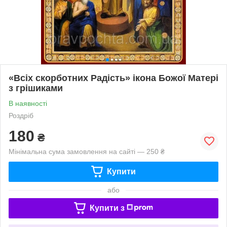
«Всіх скорботних Радість» ікона Божої Матері
з грішиками
В наявності
Роздріб
180
₴
Мінімальна сума замовлення на сайті — 250 ₴
Купити
або
Купити з