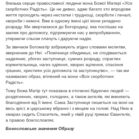
близька серцю православної людини ікона Божої Матері «Усіх
скорботних Радість». Це не дивно, адже багато хто впродовж
життя проходять через нестатки і труднощі, скорботи і печалі,
хвороби і немочі. Вже в одному імені цієї ікони укладено
розраду. Ми звертаємося до Богородиці, яка поспішає на
заклик про допомогу, підтримуючи нас у випробуваннях,
утираючи сльози плачуть і даруючи надію.
За звичаєм Богоматір зображують згідно словами молитви,
зверненим до Неї. «Помічниця обидимых, не сподіваються
надеяние, убогих заступниця, сумних розраду, спраглих
кормительница, нагих одіяння, хворих зцілення, спасіння
грішних, християн усіх допомога та заступництво», — так ми
називаємо образ, втілений на ікони «Всіх скорботних
Радість».
Тому Божа Матір тут показана в оточенні бідуючих людей —
роздягнених, хворих, голодних, а також ангелів, які вчиняють
благодіяння від Її імені. Сама Заступниця пишеться на іконі на
весь зріст, в царському вбранні і з вінцем на голові. Над Нею в
хмарах сидить Спаситель, який у лівій руці тримає Євангеліє,
а правою благословляє.
Богословське значення Образу