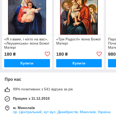
«Я з вами, і ніхто на вас»,
«Три Радості» ікона Божої
Пара
«Леушинська» ікона Божої
Матері
Поча
Матері
Мате
роз
180
180
980
₴
₴
Купити
Купити
Про нас
99% позитивних з 541 відгука за рік
Працює з 11.12.2010
м. Миколаїв
пр. Центральний, кут вул. Декабристів, Миколаїв, Україна