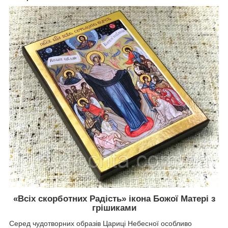
«Всіх скорботних Радість» ікона Божої Матері з
грішиками
Серед чудотворних образів Цариці Небесної особливо