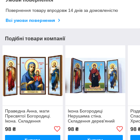
Повернення товару впродовж 14 днів за домовленістю
Всі умови повернення
Подібні товари компанії
Праведна Анна, мати
Ікона Богородиці
Різд
Пресвятої Богородиці.
Нерушима стіна.
Спас
Ікона. Складення
Складення дерев'яний
Хрис
дерев'яний 58Х84
58Х84
дере
98
98
98
₴
₴
Купити
Купити