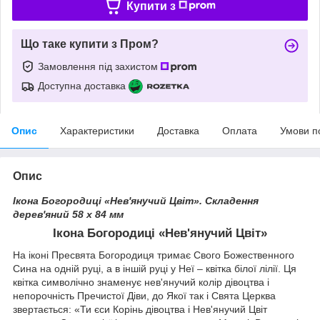
Купити з
Що таке купити з Пром?
Замовлення під захистом
Доступна доставка
Опис
Характеристики
Доставка
Оплата
Умови п
Опис
Ікона Богородиці «Нев'янучий Цвіт»
.
Складення
дерев'яний 58 х 84 мм
Ікона Богородиці «Нев'янучий Цвіт»
На іконі Пресвята Богородиця тримає Свого Божественного
Сина на одній руці, а в іншій руці у Неї – квітка білої лілії. Ця
квітка символічно знаменує нев'янучий колір дівоцтва і
непорочність Пречистої Діви, до Якої так і Свята Церква
звертається: «Ти єси Корінь дівоцтва і Нев'янучий Цвіт