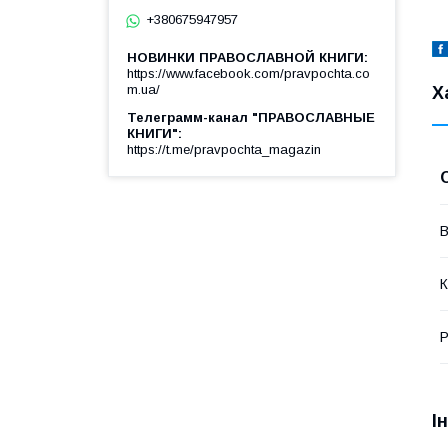
+380675947957
НОВИНКИ ПРАВОСЛАВНОЙ КНИГИ
https://www.facebook.com/pravpochta.co
m.ua/
Х
Телеграмм-канал "ПРАВОСЛАВНЫЕ
КНИГИ"
https://t.me/pravpochta_magazin
В
К
Р
І