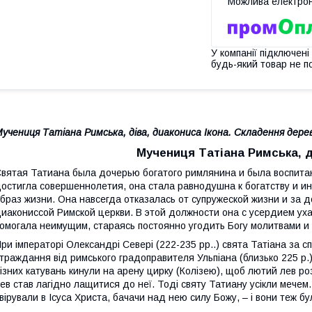
У компанії підключені
будь-який товар не п
учениця Татіана Римська, діва, диакониса Ікона. Складення дере
Мучениця Татіана Римська, д
вятая Татиана была дочерью богатого римлянина и была воспитан
остигла совершеннолетия, она стала равнодушна к богатству и 
браз жизни. Она навсегда отказалась от супружеской жизни и за
иакониссой Римской церкви. В этой должности она с усердием ух
омогала неимущим, стараясь постоянно угодить Богу молитвами 
ри імператорі Олександрі Севері (222-235 рр..) свята Татіана за 
траждання від римського градоправителя Ульпіана (близько 225 р.) 
ізних катувань кинули на арену цирку (Колізею), щоб лютий лев роз
ев став лагідно лащитися до неї. Тоді святу Татиану усікли мечем.
вірували в Ісуса Христа, бачачи над нею силу Божу, – і вони теж бул