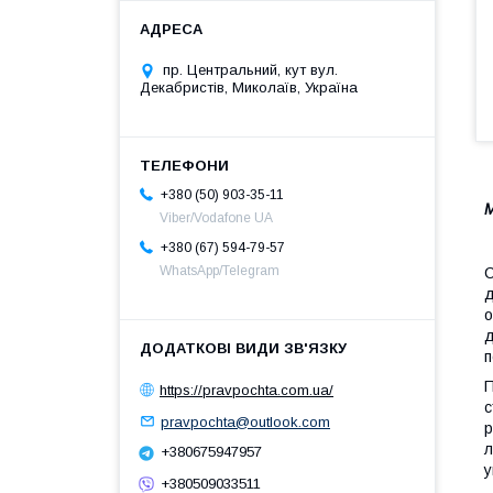
пр. Центральний, кут вул.
Декабристів, Миколаїв, Україна
+380 (50) 903-35-11
М
Viber/Vodafone UA
+380 (67) 594-79-57
WhatsApp/Telegram
С
д
о
д
п
П
https://pravpochta.com.ua/
с
pravpochta@outlook.com
р
л
+380675947957
у
+380509033511