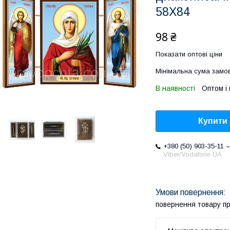
58Х84
98 ₴
Показати оптові ціни
Мінімальна сума замов
В наявності
Оптом і 
Купити
+380 (50) 903-35-11
Viber/Vodafone UA
повернення товару п