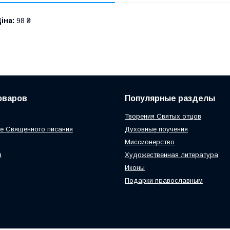
іна:
98 ₴
оваров
Популярные разделы
Творения Святых отцов
е Священного писания
Духовные поучения
Миссионерство
я
Художественная литература
Иконы
Подарки православным