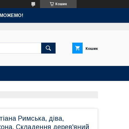
Кошик
ОМОЖЕМО!
Кошик
іана Римська, діва,
кона. Складення дерев'яний