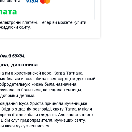
 електронні платежі. Тепер ви можете купити
окидаючи сайту.
в'яний 58Х84.
іва, диакониса
а им в христианской вере. Когда Татиана
иным благам и возлюбила всем сердцем духовный
 добродетельную жизнь была назначена
аживала за больными, посещала темницы,
и добрыми делами.
сповідання Ісуса Христа прийняла мученицьке
Згідно з давнім розповіді, святу Татиану після
ірвав її для забави глядачів. Але замість цього
 Вісім слуг градоправителя, мучивших святу,
и після мук усічені мечем.