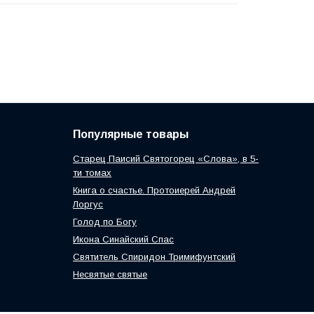
Популярные товары
Старец Паисий Святогорец «Слова», в 5-
ти томах
Книга о счастье. Протоиерей Андрей
Лоргус
Голод по Богу
Икона Синайский Спас
Святитель Спиридон Тримифунтский
Несвятые святые