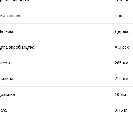
ид товару
Ікона
атеріал
Дерево
ата виробництва
XXI век
исота
265 мм
Ширина
210 мм
Довжина
16 мм
ага
0.75 кг