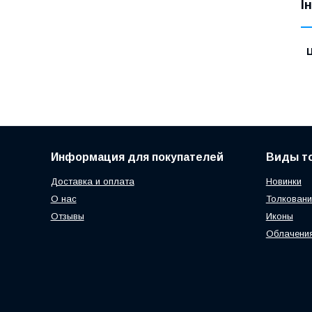
І
Ц
Информация для покупателей
Виды т
Доставка и оплата
Новинки
О нас
Толковани
Отзывы
Иконы
Облачени