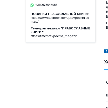
М
+380675947957
ч
В
НОВИНКИ ПРАВОСЛАВНОЙ КНИГИ
Б
https://www.facebook.com/pravpochta.co
m.ua/
Н
Б
Телеграмм-канал "ПРАВОСЛАВНЫЕ
КНИГИ"
https://t.me/pravpochta_magazin
Х
В
К