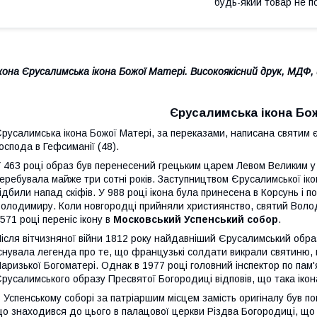
будь-який товар не п
кона Єрусалимська ікона Божої Матері.
Високоякісний друк, МДФ,
Єрусалимська ікона Бож
русалимська ікона Божої Матері, за переказами, написана святим єв
оспода в Гефсиманії (48).
 463 році образ був перенесений грецьким царем Левом Великим у 
еребувала майже три сотні років. Заступництвом Єрусалимської ікон
ідбили напад скіфів. У 988 році ікона була принесена в Корсунь і
олодимиру. Коли новгородці прийняли християнство, святий Волод
571 році переніс ікону в
Московський Успенський собор
.
ісля вітчизняної війни 1812 року найдавніший Єрусалимський обра
снувала легенда про те, що французькі солдати викрали святиню, в
аризької Богоматері. Однак в 1977 році головний інспектор по пам'
русалимського образу Пресвятої Богородиці відповів, що така ікона
 Успенському соборі за патріаршим місцем замість оригіналу був п
о знаходився до цього в палацової церкви Різдва Богородиці, що «