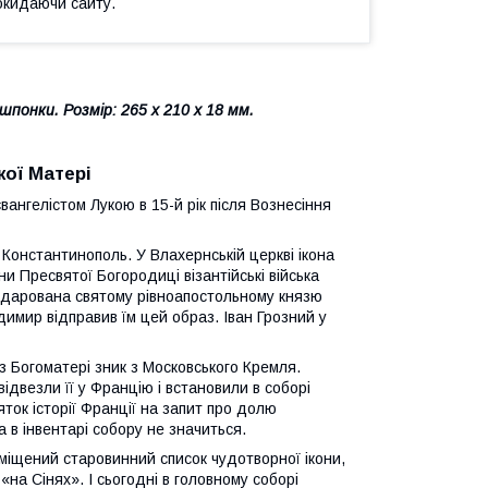
окидаючи сайту.
 шпонки
. Розмір: 265 х 210 х 18 мм.
ої Матері
ангелістом Лукою в 15-й рік після Вознесіння
Константинополь. У Влахернській церкві ікона
и Пресвятої Богородиці візантійські війська
 подарована святому рівноапостольному князю
имир відправив їм цей образ. Іван Грозний у
з Богоматері зник з Московського Кремля.
ідвезли її у Францію і встановили в соборі
яток історії Франції на запит про долю
 в інвентарі собору не значиться.
оміщений старовинний список чудотворної ікони,
на Сінях». І сьогодні в головному соборі