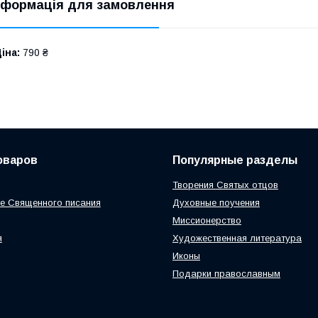
нформація для замовлення
іна:
790 ₴
оваров
Популярные разделы
Творения Святых отцов
е Священного писания
Духовные поучения
Миссионерство
я
Художественная литература
Иконы
Подарки православным