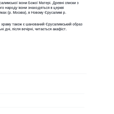
алимської ікони Божої Матері. Древні списки з
го народу ікони знаходяться в церкві
ках (р. Москва), в Новому Єрусалимі р.
о храму також є шанований Єрусалимський образ
 дні, після вечірні, читається акафіст.