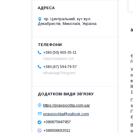
пр. Центральний, кут вул.
Декабристів, Миколаїв, Україна
І
+380 (50) 903-35-11
Є
Viber/Vodafone UA
Г
+380 (67) 594-79-57
У
WhatsApp/Telegram
п
в
В
1
П
https://pravpochta.com.ua/
І
П
pravpochta@outlook.com
Є
+380675947957
В
щ
+380509033511