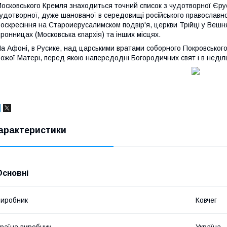
осковського Кремля знаходиться точний список з чудотворної Єрус
удотворної, дуже шанованої в середовищі російського православно
оскресіння на Староиерусалимском подвір'я, церкви Трійці у Вешня
ронницах (Московська єпархія) та інших місцях.
а Афоні, в Русике, над царськими вратами соборного Покровськог
ожої Матері, перед якою напередодні Богородичних свят і в недільні
арактеристики
Основні
иробник
Ковчег
раїна виробник
Україна