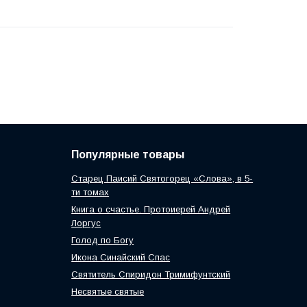
Популярные товары
Старец Паисий Святогорец «Слова», в 5-
ти томах
Книга о счастье. Протоиерей Андрей
Лоргус
Голод по Богу
Икона Синайский Спас
Святитель Спиридон Тримифунтский
Несвятые святые