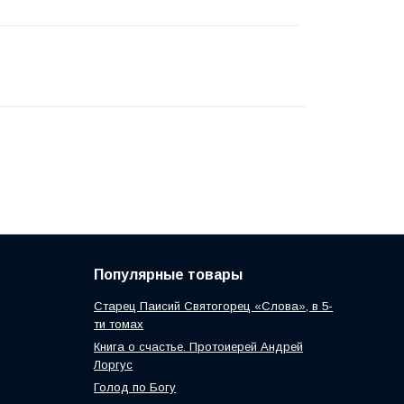
Популярные товары
Старец Паисий Святогорец «Слова», в 5-
ти томах
Книга о счастье. Протоиерей Андрей
Лоргус
Голод по Богу