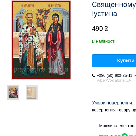
Священномуч
Іустина
490 ₴
В наявності
Купити
+380 (50) 903-35-11
Viber/Vodafone UA
повернення товару п