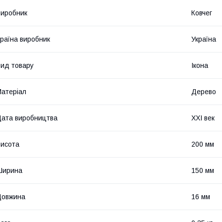
иробник
Ковчег
раїна виробник
Україна
ид товару
Ікона
атеріал
Дерево
ата виробництва
XXI век
исота
200 мм
Ширина
150 мм
Довжина
16 мм