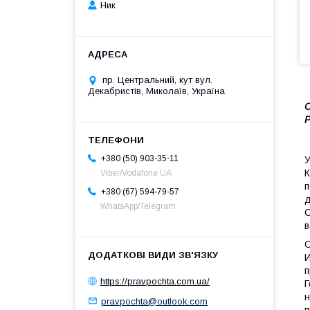
Ник
пр. Центральний, кут вул.
Декабристів, Миколаїв, Україна
С
Р
+380 (50) 903-35-11
У
К
Viber/Vodafone UA
п
+380 (67) 594-79-57
д
WhatsApp/Telegram
О
в
О
И
п
https://pravpochta.com.ua/
Г
н
pravpochta@outlook.com
п