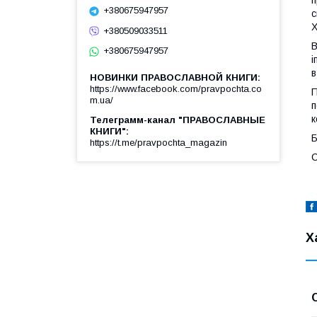
+380675947957
с
+380509033511
В
+380675947957
і
в
НОВИНКИ ПРАВОСЛАВНОЙ КНИГИ
https://www.facebook.com/pravpochta.co
П
m.ua/
п
к
Телеграмм-канал "ПРАВОСЛАВНЫЕ
КНИГИ"
Б
https://t.me/pravpochta_magazin
С
Х