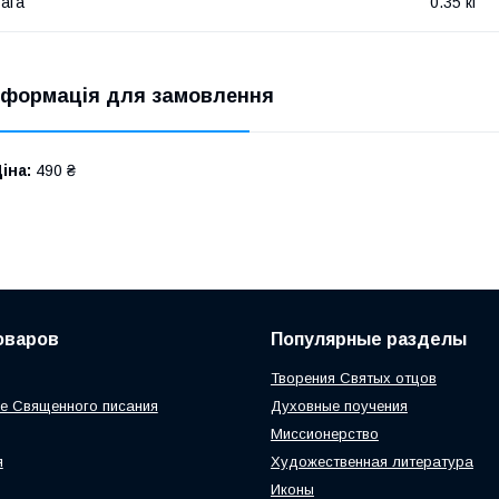
ага
0.35 кг
нформація для замовлення
іна:
490 ₴
оваров
Популярные разделы
Творения Святых отцов
е Священного писания
Духовные поучения
Миссионерство
я
Художественная литература
Иконы