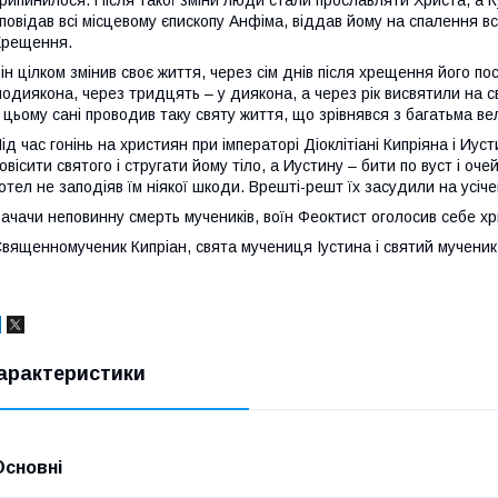
повідав всі місцевому єпископу Анфіма, віддав йому на спалення всі
Хрещення.
ін цілком змінив своє життя, через сім днів після хрещення його по
подиякона, через тридцять – у диякона, а через рік висвятили на с
 цьому сані проводив таку святу життя, що зрівнявся з багатьма в
ід час гонінь на християн при імператорі Діоклітіані Кипріяна і Иу
овісити святого і стругати йому тіло, а Иустину – бити по вуст і оче
отел не заподіяв їм ніякої шкоди. Врешті-решт їх засудили на усіч
ачачи неповинну смерть мучеників, воїн Феоктист оголосив себе хр
вященномученик Кипріан, свята мучениця Іустина і святий мученик Ф
арактеристики
Основні