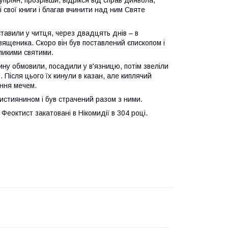
 свої книги і благав вчинити над ним Святе
ставили у читця, через двадцять днів – в
вященика. Скоро він був поставлений єпископом і
еликими святими.
стину обмовили, посадили у в'язницю, потім звеліли
й. Після цього їх кинули в казан, але киплячий
ення мечем.
истиянином і був страчений разом з ними.
еоктист закатовані в Нікомидії в 304 році.