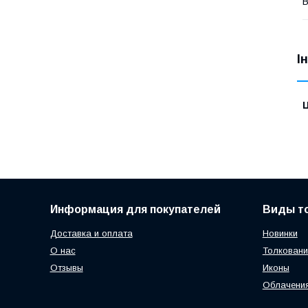
В
І
Ц
Информация для покупателей
Виды т
Доставка и оплата
Новинки
О нас
Толковани
Отзывы
Иконы
Облачени