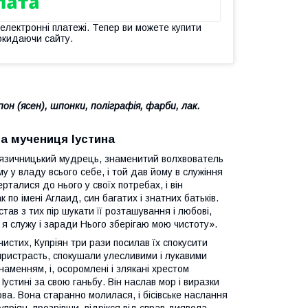
 електронні платежі. Тепер ви можете купити
окидаючи сайту.
н (ясен), шпонки, поліграфія, фарби, лак.
а мучениця Іустина
ії язичницький мудрець, знаменитий волхвователь
у у владу всього себе, і той дав йому в служіння
ерталися до нього у своїх потребах, і він
по імені Аглаид, син багатих і знатних батьків.
став з тих пір шукати її розташування і любові,
 я служу і заради Нього зберігаю мою чистоту».
истих, Купріян три рази посилав їх спокусити
 пристрасть, спокушали улесливими і лукавими
аменням, і, осоромлені і злякані хрестом
 Іустині за свою ганьбу. Він наслав мор і виразки
ова. Вона старанно молилася, і бісівське наслання
пріян, прозрівши, відрікся від справ диявола,