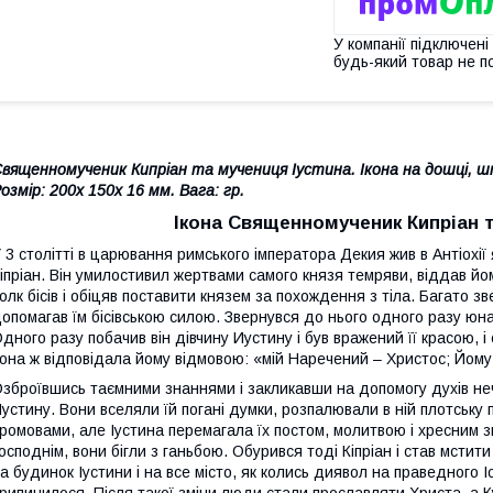
У компанії підключені
будь-який товар не п
вященномученик Кипріан та мучениця Іустина. Ікона на дошці, шпо
озмір: 200х 150х 16 мм. Вага: гр.
Ікона Священномученик Кипріан т
 3 столітті в царювання римського імператора Декия жив в Антіох
іпріан. Він умилостивил жертвами самого князя темряви, віддав йом
олк бісів і обіцяв поставити князем за похождення з тіла. Багато зв
опомагав їм бісівською силою. Звернувся до нього одного разу юнак 
дного разу побачив він дівчину Иустину і був вражений її красою, і 
она ж відповідала йому відмовою: «мій Наречений – Христос; Йому
зброївшись таємними знаннями і закликавши на допомогу духів неч
устину. Вони вселяли їй погані думки, розпалювали в ній плотську
ромовами, але Іустина перемагала їх постом, молитвою і хресним зн
осподнім, вони бігли з ганьбою. Обурився тоді Кіпріан і став мстити
а будинок Іустини і на все місто, як колись диявол на праведного І
рипинилося. Після такої зміни люди стали прославляти Христа, а Ку