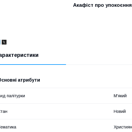
Акафіст про упокоєння
арактеристики
Основні атрибути
ид палітурки
М'який
Стан
Новий
ематика
Християн