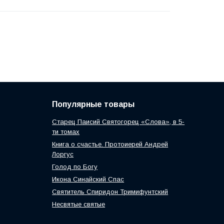
Популярные товары
Старец Паисий Святогорец «Слова», в 5-
ти томах
Книга о счастье. Протоиерей Андрей
Лоргус
Голод по Богу
Икона Синайский Спас
Святитель Спиридон Тримифунтский
Несвятые святые