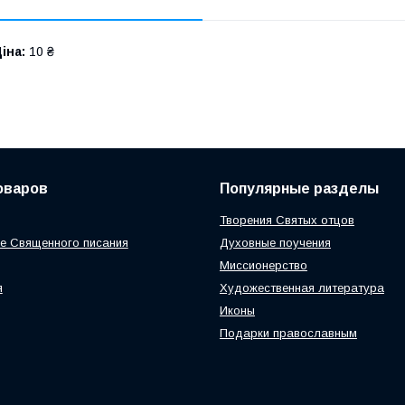
іна:
10 ₴
оваров
Популярные разделы
Творения Святых отцов
е Священного писания
Духовные поучения
Миссионерство
я
Художественная литература
Иконы
Подарки православным