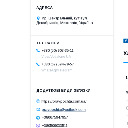
пр. Центральний, кут вул.
Декабристів, Миколаїв, Україна
+380 (50) 903-35-11
Х
Viber/Vodafone UA
+380 (67) 594-79-57
WhatsApp/Telegram
В
https://pravpochta.com.ua/
pravpochta@outlook.com
+380675947957
Т
+380509033511