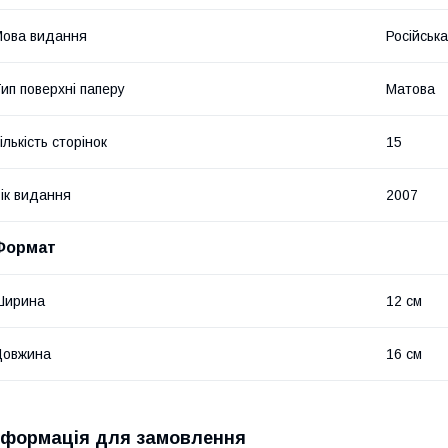
ова видання
Російська
ип поверхні паперу
Матова
ількість сторінок
15
ік видання
2007
Формат
Ширина
12 см
Довжина
16 см
нформація для замовлення