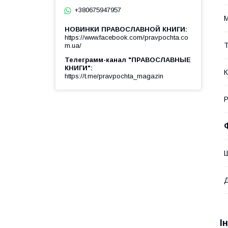
+380675947957
М
НОВИНКИ ПРАВОСЛАВНОЙ КНИГИ
https://www.facebook.com/pravpochta.co
Т
m.ua/
Телеграмм-канал "ПРАВОСЛАВНЫЕ
КНИГИ"
К
https://t.me/pravpochta_magazin
Р
І