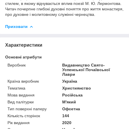
стилем, в якому відчувається вплив поезії М. Ю. Лермонтова.
Читач почерпне глибокі духовні поняття про життя монастиря,
про духовне і молитовному служінні чернецтва.
Приховати
Характеристики
Основні атрибути
Виробник
Видавництво Свято-
Успенської Почаївської
Лаври
Країна виробник
Україна
Тематика
Християнство
Мова видання
Російська
Вид палітурки
М'який
Тип поверхні паперу
Офсетна
Кількість сторінок
144
Рік видання
2020