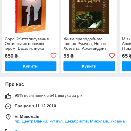
Соро. Життєписування
Житіє преподобного
М'як
Оптинських новочків
Іоанна Румуна, Нового
Арх
іером. Василя, інока
Хозевіта. Архімандрит
(Том
Ферапонта, інока Трофіма
Іоанн (Коган)
650
55
65
₴
₴
Купити
Купити
Про нас
99% позитивних з 541 відгука за рік
Працює з 11.12.2010
м. Миколаїв
пр. Центральний, кут вул. Декабристів, Миколаїв, Україна