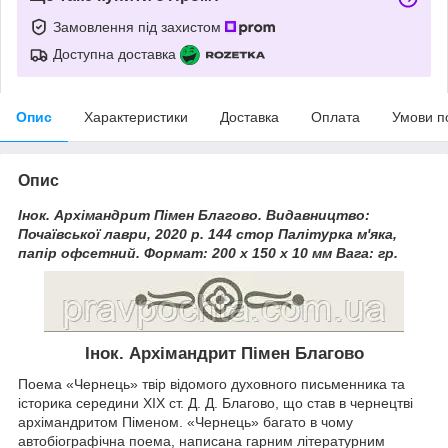
Замовлення під захистом
Доступна доставка
Опис
Характеристики
Доставка
Оплата
Умови п
Опис
Інок. Архімандрит Пімен Благово. Видавництво:
Почаївської лаври, 2020 р. 144 стор Палітурка м'яка,
папір офсетний. Формат: 200 х 150 х 10 мм Вага: гр.
Інок. Архімандрит Пімен Благово
Поема «Чернець» твір відомого духовного письменника та
історика середини XIX ст. Д. Д. Благово, що став в чернецтві
архімандритом Піменом. «Чернець» багато в чому
автобіографічна поема, написана гарним літературним