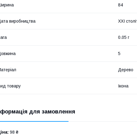
Ширина
84
ата виробництва
XXI столі
ага
0.05 г
Довжина
5
атеріал
Дерево
ид товару
Ікона
нформація для замовлення
іна:
98 ₴