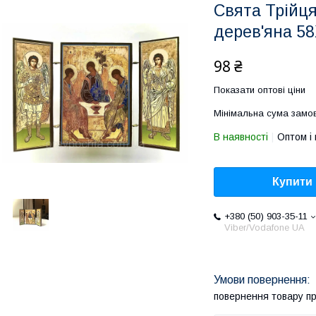
Свята Трійця
дерев'яна 5
98 ₴
Показати оптові ціни
Мінімальна сума замов
В наявності
Оптом і 
Купити
+380 (50) 903-35-11
Viber/Vodafone UA
повернення товару п