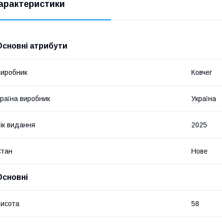
арактеристики
Основні атрибути
иробник
Ковчег
раїна виробник
Україна
ік видання
2025
Стан
Нове
Основні
исота
58