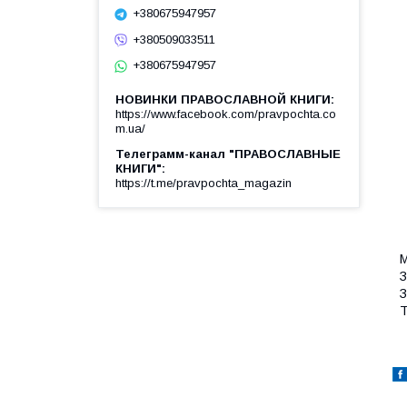
+380675947957
+380509033511
+380675947957
НОВИНКИ ПРАВОСЛАВНОЙ КНИГИ
https://www.facebook.com/pravpochta.co
m.ua/
Телеграмм-канал "ПРАВОСЛАВНЫЕ
КНИГИ"
https://t.me/pravpochta_magazin
М
З
З
Т