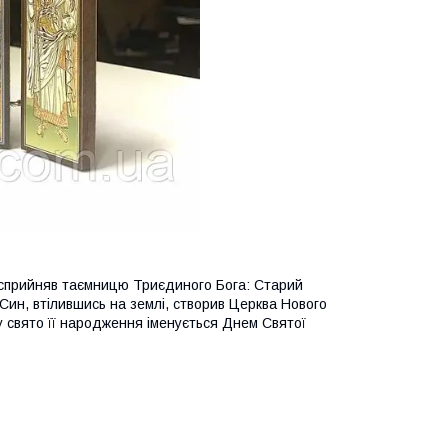
іт сприйняв таємницю Триєдиного Бога: Старий
 Син, втілившись на землі, створив Церква Нового
ому свято її народження іменується Днем Святої