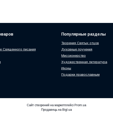
оваров
Популярные разделы
Творения Святых отцов
е Священного писания
Духовные поучения
Миссионерство
я
Художественная литература
Иконы
Подарки православным
Сайт створений на маркетплейсі
Prom.ua
Продавець на Bigl.ua