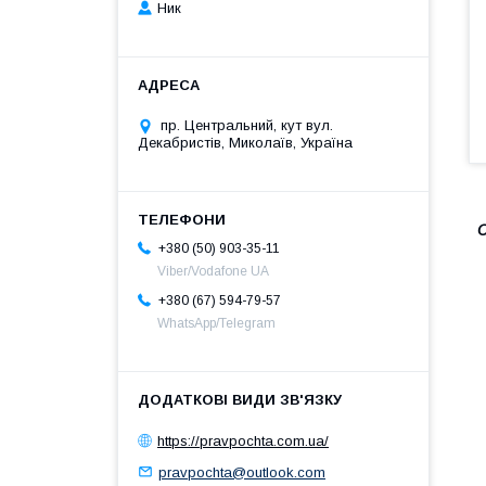
Ник
пр. Центральний, кут вул.
Декабристів, Миколаїв, Україна
С
+380 (50) 903-35-11
Viber/Vodafone UA
+380 (67) 594-79-57
WhatsApp/Telegram
https://pravpochta.com.ua/
pravpochta@outlook.com