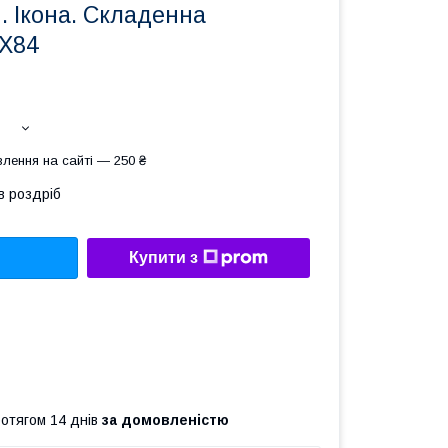
. Ікона. Складенна
8Х84
лення на сайті — 250 ₴
в роздріб
Купити з
ротягом 14 днів
за домовленістю