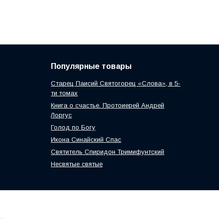
Популярные товары
Старец Паисий Святогорец «Слова», в 5-
ти томах
Книга о счастье. Протоиерей Андрей
Лоргус
Голод по Богу
Икона Синайский Спас
Святитель Спиридон Тримифунтский
Несвятые святые