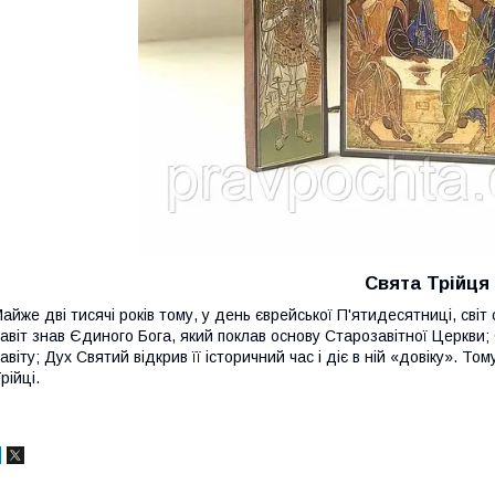
Свята Трійця
айже дві тисячі років тому, у день єврейської П'ятидесятниці, св
авіт знав Єдиного Бога, який поклав основу Старозавітної Церкви;
авіту; Дух Святий відкрив її історичний час і діє в ній «довіку». Т
рійці.