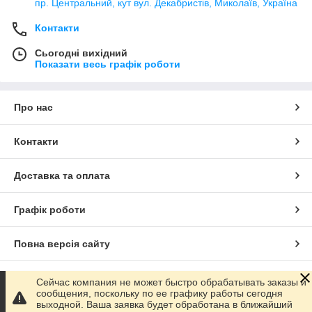
пр. Центральний, кут вул. Декабристів, Миколаїв, Україна
Контакти
Сьогодні вихідний
Показати весь графік роботи
Про нас
Контакти
Доставка та оплата
Графік роботи
Повна версія сайту
Сайт створено на маркетплейсі
Prom.ua
Сейчас компания не может быстро обрабатывать заказы и
сообщения, поскольку по ее графику работы сегодня
выходной. Ваша заявка будет обработана в ближайший