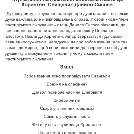
Коринтян. Священик Данило Сисоєв
Духовну опіку, піклування пастиря про душі пастви – не тільки
дуже важлива,але й відповідальна справа. У своїй книзі «Межі
пастирського піклування» отець Данило Сисоєв підходить до
пояснення даного питання на підставі тексту Послання
апостола Павла до Коринтян. Автор звертається і до самих
священнослужителів, нагадуючи їм про зобов'язання, але так
само і до мирян, щоб вони підходили до вверению своєї душі
духівнику з міркуванням і знали, у чому є смысли і межі
пастирського піклування.
Зміст
Зобов'язання ясно проповідувати Євангеліє
Брехня на спасіння?
Диявол пожирає насіння Благовістя
Вибери життя
Скарб у глиняних горщиках
Совість у служінні чиста
Життя у світлі судилища Христового
Після смерті немає покаяння