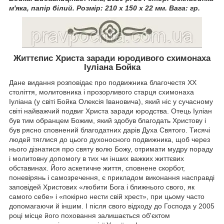
м'яка, папір білий. Розмір: 210 х 150 х 22 мм. Вага: гр.
Життєпис Христа заради юродивого схимонаха
Іуліана Бойка
Дане видання розповідає про подвижника благочестя XX
століття, молитовника і прозорливого старця схимонаха
Іуліана (у світі Бойка Олексія Івановича), який ніс у сучасному
світі найважчий подвиг Христа заради юродства. Отець Іуліан
був тим обранцем Божим, який здобув благодать Христову і
був рясно сповнений благодатних дарів Духа Святого. Тисячі
людей тяглися до цього духоносного подвижника, щоб через
нього дізнатися про святу волю Божу, отримати мудру пораду
і молитовну допомогу в тих чи інших важких життєвих
обставинах. Його аскетичне життя, сповнене скорбот,
поневірянь і самозречення, є прикладом виконання насправді
заповідей Христових «любити Бога і ближнього свого, як
самого себе» і «покірно нести свій хрест», при цьому часто
допомагаючи й іншим. І після свого відходу до Господа у 2005
році місце його поховання залишається об'єктом