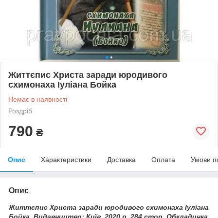
Життєпис Христа заради юродивого
схимонаха Іуліана Бойка
Немає в наявності
Роздріб
790
₴
Опис
Характеристики
Доставка
Оплата
Умови п
Опис
Життєпис Христа заради юродивого схимонаха Іуліана
Бойка. Видавництво: Київ, 2020 р. 284 стор. Обкладинка