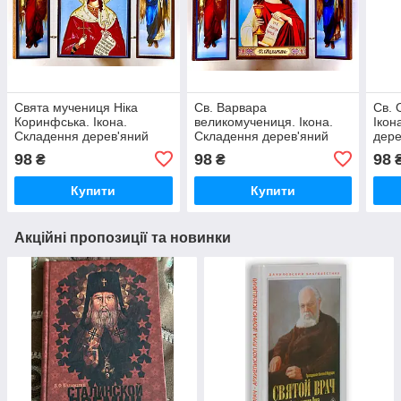
Свята мучениця Ніка
Св. Варвара
Св. 
Коринфська. Ікона.
великомучениця. Ікона.
Ікон
Складення дерев'яний
Складення дерев'яний
дере
58Х84
58Х84
98
98
98
₴
₴
Купити
Купити
Акційні пропозиції та новинки