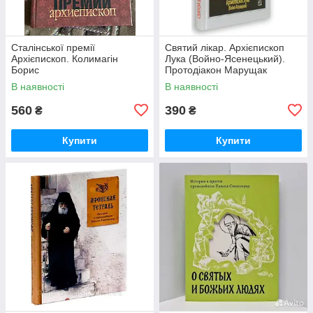
Сталінської премії
Святий лікар. Архієпископ
Архієпископ. Колимагін
Лука (Войно-Ясенецький).
Борис
Протодіакон Марущак
Василь
В наявності
В наявності
560
390
₴
₴
Купити
Купити