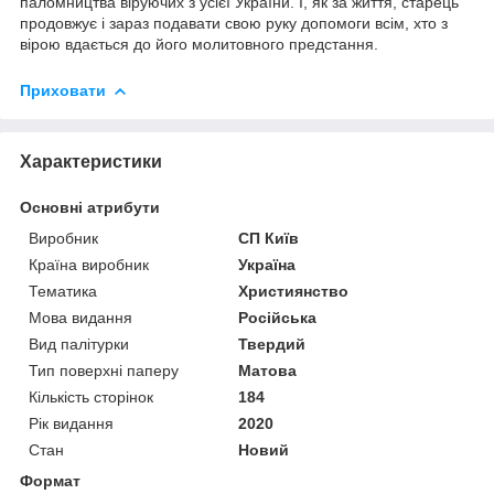
паломництва віруючих з усієї України. І, як за життя, старець
продовжує і зараз подавати свою руку допомоги всім, хто з
вірою вдається до його молитовного предстання.
Приховати
Характеристики
Основні атрибути
Виробник
СП Київ
Країна виробник
Україна
Тематика
Християнство
Мова видання
Російська
Вид палітурки
Твердий
Тип поверхні паперу
Матова
Кількість сторінок
184
Рік видання
2020
Стан
Новий
Формат