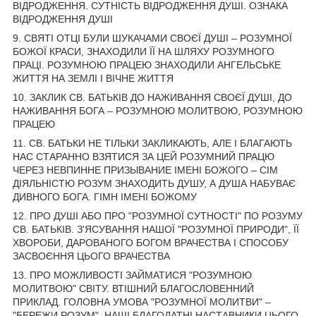
ВІДРОДЖЕННЯ. СУТНІСТЬ ВІДРОДЖЕННЯ ДУШІ. ОЗНАКА
ВІДРОДЖЕННЯ ДУШІ
9. СВЯТІ ОТЦІ БУЛИ ШУКАЧАМИ СВОЄЇ ДУШІ – РОЗУМНОЇ
БОЖОЇ КРАСИ, ЗНАХОДИЛИ ЇЇ НА ШЛЯХУ РОЗУМНОГО
ПРАЦІ. РОЗУМНОЮ ПРАЦЕЮ ЗНАХОДИЛИ АНГЕЛЬСЬКЕ
ЖИТТЯ НА ЗЕМЛІ І ВІЧНЕ ЖИТТЯ
10. ЗАКЛИК СВ. БАТЬКІВ ДО НАЖИВАННЯ СВОЄЇ ДУШІ, ДО
НАЖИВАННЯ БОГА – РОЗУМНОЮ МОЛИТВОЮ, РОЗУМНОЮ
ПРАЦЕЮ
11. СВ. БАТЬКИ НЕ ТІЛЬКИ ЗАКЛИКАЮТЬ, АЛЕ І БЛАГАЮТЬ
НАС СТАРАННО ВЗЯТИСЯ ЗА ЦЕЙ РОЗУМНИЙ ПРАЦЮ
ЧЕРЕЗ НЕВПИННЕ ПРИЗЫВАНИЕ ІМЕНІ БОЖОГО – СІМ
ДІЯЛЬНІСТЮ РОЗУМ ЗНАХОДИТЬ ДУШУ, А ДУША НАБУВАЄ
ДИВНОГО БОГА. ГІМН ІМЕНІ БОЖОМУ
12. ПРО ДУШІ АБО ПРО "РОЗУМНОЇ СУТНОСТІ" ПО РОЗУМУ
СВ. БАТЬКІВ. З'ЯСУВАННЯ НАШОЇ "РОЗУМНОЇ ПРИРОДИ", ЇЇ
ХВОРОБИ, ДАРОВАНОГО БОГОМ ВРАЧЕСТВА І СПОСОБУ
ЗАСВОЄННЯ ЦЬОГО ВРАЧЕСТВА
13. ПРО МОЖЛИВОСТІ ЗАЙМАТИСЯ "РОЗУМНОЮ
МОЛИТВОЮ" СВІТУ. ВТІШНИЙ БЛАГОСЛОВЕННИЙ
ПРИКЛАД. ГОЛОВНА УМОВА "РОЗУМНОЇ МОЛИТВИ" –
"БЕРЕЖИ РОЗУМ". НАШІ БЛАГОДАТНІ НАСТАВНИКИ ЦЬОГО