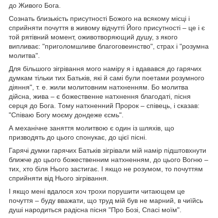
до Живого Бога.
Сознать близькість присутності Божого на всякому місці і
сприйняти почуття в живому відчутті Його присутності – це і є
той рятівний момент, оживотворяющий душу, з якого
випливає: "приголомшливе благоговеинство", страх і "розумна
молитва".
Для більшого зігрівання мого наміру я і вдавався до гарячих
думкам тільки тих Батьків, які й самі були поетами розумного
діяння", т. е. жили молитовним натхненням. Бо молитва
дійсна, жива – є божественне натхнення благодаті, пісня
серця до Бога. Тому натхненний Пророк – співець, і сказав:
"Співаю Богу моєму дондеже єсмь".
А механічне заняття молитвою є один із шляхів, що
призводять до цього спонукає, до цієї пісні.
Гарячі думки гарячих Батьків зігрівали мій намір підштовхнути
ближче до цього божественним натхненням, до цього Вогню –
тих, хто біля Нього застигає. І якщо не розумом, то почуттям
сприйняти від Нього зігрівання.
І якщо мені вдалося хоч трохи порушити читающем це
почуття – буду вважати, що труд мій був не марний, в чиїйсь
душі народиться радісна пісня "Про Бозі, Спасі моїм".