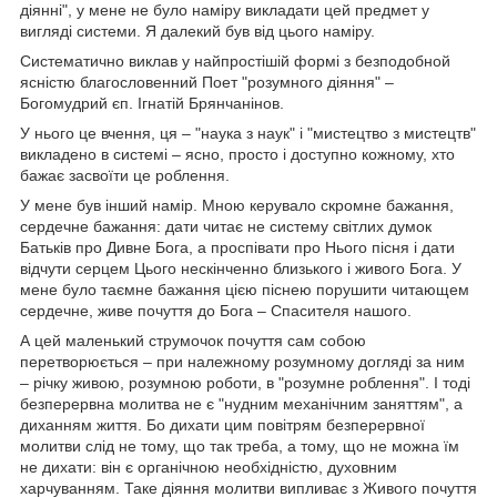
діянні", у мене не було наміру викладати цей предмет у
вигляді системи. Я далекий був від цього наміру.
Систематично виклав у найпростішій формі з безподобной
ясністю благословенний Поет "розумного діяння" –
Богомудрий єп. Ігнатій Брянчанінов.
У нього це вчення, ця – "наука з наук" і "мистецтво з мистецтв"
викладено в системі – ясно, просто і доступно кожному, хто
бажає засвоїти це роблення.
У мене був інший намір. Мною керувало скромне бажання,
сердечне бажання: дати читає не систему світлих думок
Батьків про Дивне Бога, а проспівати про Нього пісня і дати
відчути серцем Цього нескінченно близького і живого Бога. У
мене було таємне бажання цією піснею порушити читающем
сердечне, живе почуття до Бога – Спасителя нашого.
А цей маленький струмочок почуття сам собою
перетворюється – при належному розумному догляді за ним
– річку живою, розумною роботи, в "розумне роблення". І тоді
безперервна молитва не є "нудним механічним заняттям", а
диханням життя. Бо дихати цим повітрям безперервної
молитви слід не тому, що так треба, а тому, що не можна їм
не дихати: він є органічною необхідністю, духовним
харчуванням. Таке діяння молитви випливає з Живого почуття