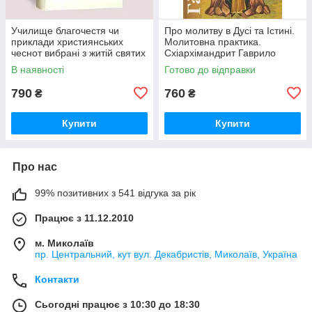
Училище благочестя чи
Про молитву в Дусі та Істині.
приклади християнських
Молитовна практика.
чеснот вибрані з житій святих
Схіархімандрит Гаврило
(Бунге)
В наявності
Готово до відправки
790
760
₴
₴
Купити
Купити
Про нас
99% позитивних з 541 відгука за рік
Працює з 11.12.2010
м. Миколаїв
пр. Центральний, кут вул. Декабристів, Миколаїв, Україна
Контакти
Сьогодні працює з 10:30 до 18:30