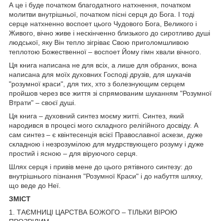
А це і буде початком благодатного натхнення, початком
молитви внутрішньої, початком пісні серця до Бога. І тоді
серце натхненно воспоет цього Чудового Бога, Великого і
Живого, вічно живе і нескінченно близького до сиротливо душі
людської, яку Він тепло зігріває Свою приголомшливою
теплотою Божественної – воспоет Йому гімн хвали вічного.
Ця книга написана не для всіх, а лише для обраних, вона
написана для моїх духовних Господі друзів, для шукачів
"розумної краси", для тих, хто з болезнующим серцем
пройшов через все життя зі спрямованим шуканням "Розумної
Втрати" – своєї душі.
Ця книга – духовний синтез моєму житті. Синтез, який
народився в процесі мого складного релігійного досвіду. А
сам синтез – є квінтесенція всієї Православної аскези, дуже
складною і незрозумілою для мудрствующего розуму і дуже
простий і ясною – для віруючого серця.
Шлях серця і привів мене до цього рятівного синтезу: до
внутрішнього пізнання "Розумної Краси" і до набуття шляху,
що веде до Неї.
ЗМІСТ
1. ТАЄМНИЦІ ЦАРСТВА БОЖОГО – ТІЛЬКИ ВІРОЮ