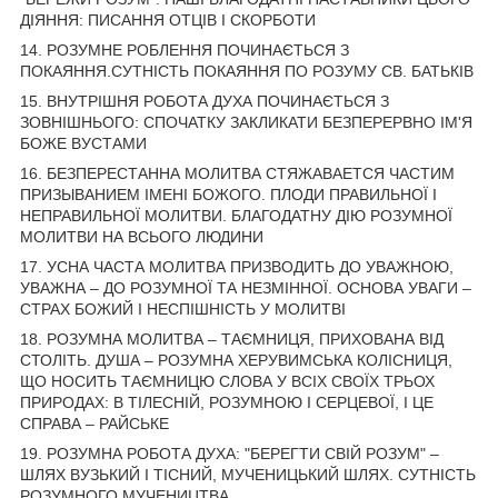
ДІЯННЯ: ПИСАННЯ ОТЦІВ І СКОРБОТИ
14. РОЗУМНЕ РОБЛЕННЯ ПОЧИНАЄТЬСЯ З
ПОКАЯННЯ.СУТНІСТЬ ПОКАЯННЯ ПО РОЗУМУ СВ. БАТЬКІВ
15. ВНУТРІШНЯ РОБОТА ДУХА ПОЧИНАЄТЬСЯ З
ЗОВНІШНЬОГО: СПОЧАТКУ ЗАКЛИКАТИ БЕЗПЕРЕРВНО ІМ'Я
БОЖЕ ВУСТАМИ
16. БЕЗПЕРЕСТАННА МОЛИТВА СТЯЖАВАЕТСЯ ЧАСТИМ
ПРИЗЫВАНИЕМ ІМЕНІ БОЖОГО. ПЛОДИ ПРАВИЛЬНОЇ І
НЕПРАВИЛЬНОЇ МОЛИТВИ. БЛАГОДАТНУ ДІЮ РОЗУМНОЇ
МОЛИТВИ НА ВСЬОГО ЛЮДИНИ
17. УСНА ЧАСТА МОЛИТВА ПРИЗВОДИТЬ ДО УВАЖНОЮ,
УВАЖНА – ДО РОЗУМНОЇ ТА НЕЗМІННОЇ. ОСНОВА УВАГИ –
СТРАХ БОЖИЙ І НЕСПІШНІСТЬ У МОЛИТВІ
18. РОЗУМНА МОЛИТВА – ТАЄМНИЦЯ, ПРИХОВАНА ВІД
СТОЛІТЬ. ДУША – РОЗУМНА ХЕРУВИМСЬКА КОЛІСНИЦЯ,
ЩО НОСИТЬ ТАЄМНИЦЮ СЛОВА У ВСІХ СВОЇХ ТРЬОХ
ПРИРОДАХ: В ТІЛЕСНІЙ, РОЗУМНОЮ І СЕРЦЕВОЇ, І ЦЕ
СПРАВА – РАЙСЬКЕ
19. РОЗУМНА РОБОТА ДУХА: "БЕРЕГТИ СВІЙ РОЗУМ" –
ШЛЯХ ВУЗЬКИЙ І ТІСНИЙ, МУЧЕНИЦЬКИЙ ШЛЯХ. СУТНІСТЬ
РОЗУМНОГО МУЧЕНИЦТВА