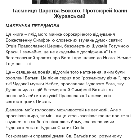
Таємниця Царства Божого. Протоієрей Іоанн
Журавський
МАЛЕНЬКА ПЕРЕДМОВА
Ця книга – плід мого майже сорокарічного відчування
Божественну Симфонію словесних звучань думок святих
Отців Православної Церкви, безсмертних Шукачів Розумною
Краси. І звичайно, це не академічне дослідження" і не
богословський трактат про Бога і про шляхи до Нього. Немає.
І ще раз – ні.
Це – священна поезія, відгомін того натхнення, яким були
охоплені Батьки. Це пісня серця про "розумному діянні", про
тієї Чудової музики Небес, прославляє Чудового Бога, яку
Душа почула в цій безсмертной Симфонії Батьків, як
основний лейтмотив усієї Православної аскези, всіх
святоотецьких Писань.
Діапазон моїх голосових можливостей не великий. Але я
проспівав щиро, як міг. І якщо хтось заспіває краще про те ж і
звучнее, я з любов'ю підкорюсь йому, славословлячи
Чудового Бога в Чудових Святих Своїх.
Розкриваючи справжні думки Св. Батьків про "розумному