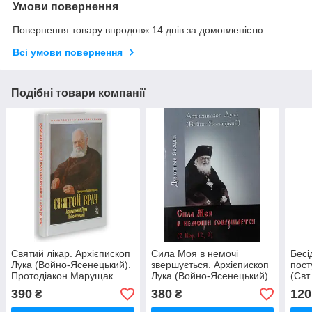
Умови повернення
Повернення товару впродовж 14 днів за домовленістю
Всі умови повернення
Подібні товари компанії
Святий лікар. Архієпископ
Сила Моя в немочі
Бесі
Лука (Войно-Ясенецький).
звершується. Архієпископ
пост
Протодіакон Марущак
Лука (Войно-Ясенецький)
(Свт
Василь
Ясен
390
380
120
₴
₴