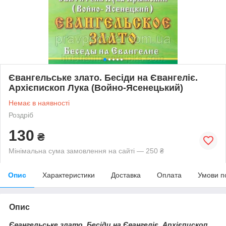
Євангельське злато. Бесіди на Євангеліє.
Архієпископ Лука (Войно-Ясенецький)
Немає в наявності
Роздріб
130
₴
Мінімальна сума замовлення на сайті — 250 ₴
Опис
Характеристики
Доставка
Оплата
Умови п
Опис
Євангельське злато. Бесіди на Євангеліє. Архієпископ