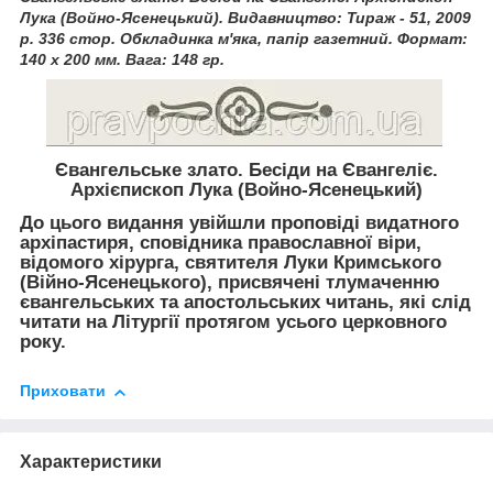
Лука (Войно-Ясенецький). Видавництво: Тираж - 51, 2009
р. 336 стор. Обкладинка м'яка, папір газетний. Формат:
140 х 200 мм. Вага: 148 гр.
Євангельське злато. Бесіди на Євангеліє.
Архієпископ Лука (Войно-Ясенецький)
До цього видання увійшли проповіді видатного
архіпастиря, сповідника православної віри,
відомого хірурга, святителя Луки Кримського
(Війно-Ясенецького), присвячені тлумаченню
євангельських та апостольських читань, які слід
читати на Літургії протягом усього церковного
року.
Приховати
Характеристики