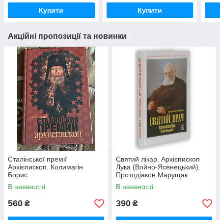
Купити
Купити
Акційні пропозиції та новинки
Сталінської премії
Святий лікар. Архієпископ
Архієпископ. Колимагін
Лука (Войно-Ясенецький).
Борис
Протодіакон Марущак
Василь
В наявності
В наявності
560
390
₴
₴