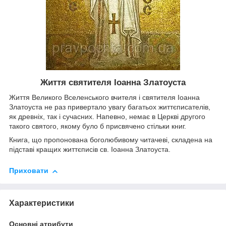
Життя святителя Іоанна Златоуста
Життя Великого Вселенського вчителя і святителя Іоанна
Златоуста не раз привертало увагу багатьох життєписателів,
як древніх, так і сучасних. Напевно, немає в Церкві другого
такого святого, якому було б присвячено стільки книг.
Книга, що пропонована боголюбивому читачеві, складена на
підставі кращих життєписів св. Іоанна Златоуста.
Приховати
Характеристики
Основні атрибути