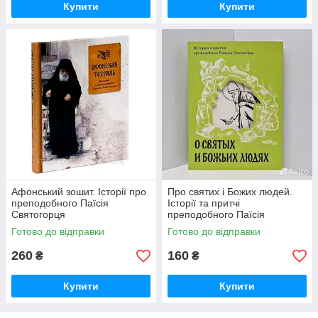
Купити
Купити
Афонський зошит. Історії про
Про святих і Божих людей.
преподобного Паїсія
Історії та притчі
Святогорця
преподобного Паїсія
Святогірця
Готово до відправки
Готово до відправки
260
160
₴
₴
Купити
Купити