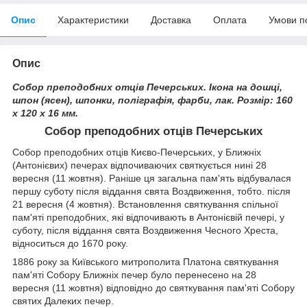
Опис
Характеристики
Доставка
Оплата
Умови п
Опис
Собор преподобних отців Печерських. Ікона на дошці,
шпон (ясен), шпонки, поліграфія, фарби, лак. Розмір: 160
х 120 х 16 мм.
Собор преподобних отців Печерських
Собор преподобних отців Києво-Печерських, у Ближніх
(Антонієвих) печерах відпочиваючих святкується нині 28
вересня (11 жовтня). Раніше ця загальна пам'ять відбувалася
першу суботу після віддання свята Воздвиження, тобто. після
21 вересня (4 жовтня). Встановлення святкування спільної
пам'яті преподобних, які відпочивають в Антонієвій печері, у
суботу, після віддання свята Воздвиження Чесного Хреста,
відноситься до 1670 року.
1886 року за Київського митрополита Платона святкування
пам'яті Собору Ближніх печер було перенесено на 28
вересня (11 жовтня) відповідно до святкування пам'яті Собору
святих Далеких печер.