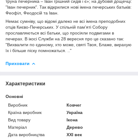
труна печерника – Іван грішний сидів і є»; на дубовій дощечці:
"Іван печерник". Так відкрилися нові імена печерських батьків:
Феофіл, Феодосій та Іван.
Немає сумніву, що відомі далеко не всі імена преподобних
отців Києво-Печерських. У спільній пам'яті Собору
прославляються всі батьки, що просіяли подвигами в
печерах. В ікосі Служби на 28 вересня про це сказано так:
"Вихвалити по єдиному, хто може, святі Твоя, Блаже, вирахую
їх і більше піску помножаться. .."
Приховати
Характеристики
Основні
Виробник
Ковчег
Країна виробник
Україна
Вид товару
Ікона
Матеріал
Дерево
Дата виробництва
XXI век