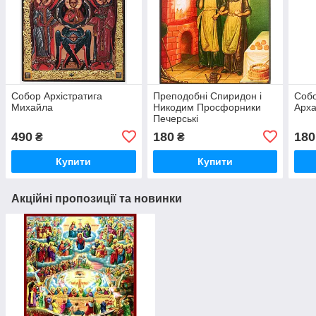
Собор Архістратига
Преподобні Спиридон і
Собо
Михайла
Никодим Просфорники
Арха
Печерські
490
180
180
₴
₴
Купити
Купити
Акційні пропозиції та новинки