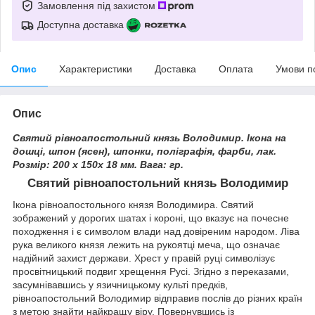
Замовлення під захистом
Доступна доставка
Опис
Характеристики
Доставка
Оплата
Умови п
Опис
Святий рівноапостольний князь Володимир. Ікона на
дошці, шпон (ясен), шпонки, поліграфія, фарби, лак.
Розмір: 200 х 150х 18 мм. Вага: гр.
Святий рівноапостольний князь Володимир
Ікона рівноапостольного князя Володимира. Святий
зображений у дорогих шатах і короні, що вказує на почесне
походження і є символом влади над довіреним народом. Ліва
рука великого князя лежить на рукоятці меча, що означає
надійний захист держави. Хрест у правій руці символізує
просвітницький подвиг хрещення Русі. Згідно з переказами,
засумнівавшись у язичницькому культі предків,
рівноапостольний Володимир відправив послів до різних країн
з метою знайти найкращу віру. Повернувшись із