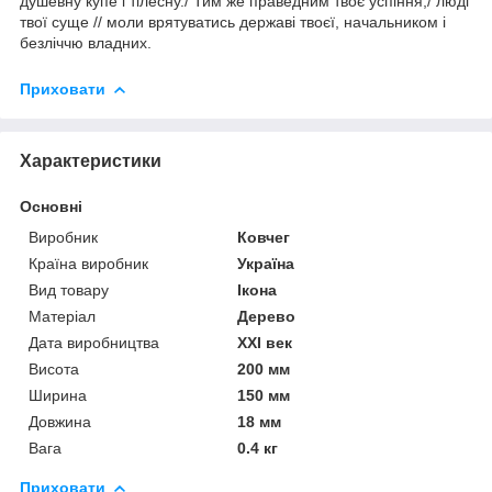
душевну купе і тілесну./ Тим же праведним твоє успiння,/ людi
твої суще // моли врятуватись державі твоєї, начальником i
безліччю владних.
Приховати
Характеристики
Основні
Виробник
Ковчег
Країна виробник
Україна
Вид товару
Ікона
Матеріал
Дерево
Дата виробництва
XXI век
Висота
200 мм
Ширина
150 мм
Довжина
18 мм
Вага
0.4 кг
Приховати