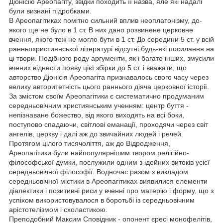
Діонісію Ареопагіту, звідки походить її назва, яле які надалі
були визнані підробками.
В Ареопагітиках помітно сильний вплив неоплатонізму, до-
якого ще не було в 1 ст. В них дано розвинене церковне
вчення, якого теж не могло бути в 1 ст. До середини 5 ст. у всій
ранньохристиянської літературі відсутні будь-які посилання на
ці твори. Подібного роду аргументи, як і багато інших, змусили
вчених віднести появу цієї збірки до 5 ст. і вважати, що
авторство Діонісія Ареопагіта признавалось свого часу через
велику авторитетність цього раннього діяча церковної історії.
За змістом своїм Ареопагітики є систематично продуманим
середньовічним християнським ученням: центр буття -
непізнаване божество, від якого виходять на всі боки,
поступово спадаючи, світлові еманації, проходячи через світ
ангелів, церкву і далі аж до звичайних людей і речей.
Протягом цілого тисячоліття, аж до Відродження,
Ареопагітики були найпопулярнішим твором релігійно-
філософської думки, послужили одним з ідейних витоків усієї
середньовічної філософії. Водночас разом з викладом
середньовічної містики в Ареопагітиках виявилися елементи
діалектики і позитивні риси у вченні про матерію і форму, що з
успіхом використовувалося в боротьбі із середньовічним
арістотелізмом і схоластикою.
Преподобний Максим Сповідник - опонент єресі монофелітів,