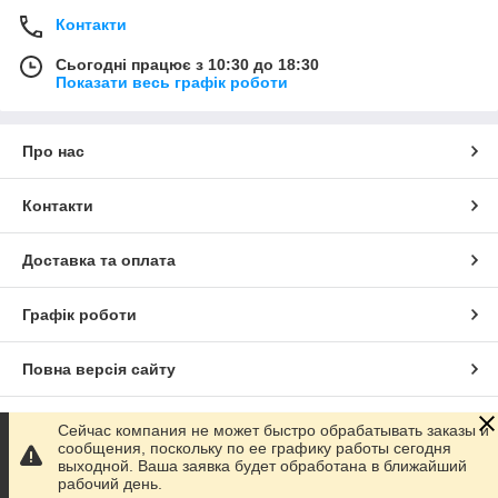
Контакти
Сьогодні працює з 10:30 до 18:30
Показати весь графік роботи
Про нас
Контакти
Доставка та оплата
Графік роботи
Повна версія сайту
Сайт створено на маркетплейсі
Prom.ua
Сейчас компания не может быстро обрабатывать заказы и
сообщения, поскольку по ее графику работы сегодня
выходной. Ваша заявка будет обработана в ближайший
Політика конфіденційності
рабочий день.