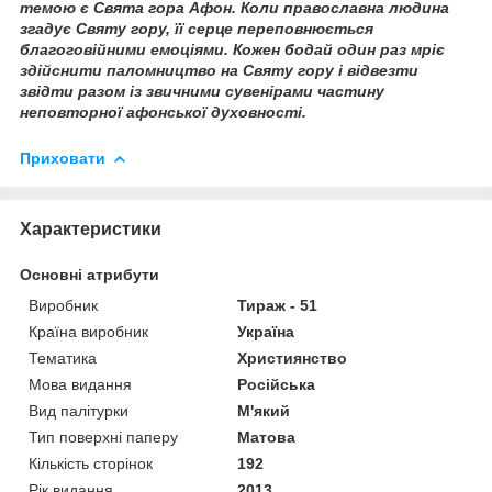
темою є Свята гора Афон. Коли православна людина
згадує Святу гору, її серце переповнюється
благоговійними емоціями. Кожен бодай один раз мріє
здійснити паломництво на Святу гору і відвезти
звідти разом із звичними сувенірами частину
неповторної афонської духовності.
Приховати
Характеристики
Основні атрибути
Виробник
Тираж - 51
Країна виробник
Україна
Тематика
Християнство
Мова видання
Російська
Вид палітурки
М'який
Тип поверхні паперу
Матова
Кількість сторінок
192
Рік видання
2013