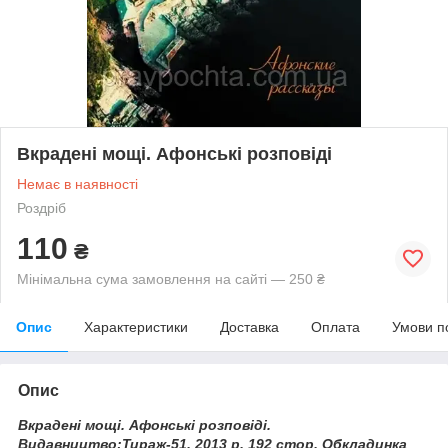
Вкрадені мощі. Афонські розповіді
Немає в наявності
Роздріб
110
₴
Мінімальна сума замовлення на сайті — 250 ₴
Опис
Характеристики
Доставка
Оплата
Умови п
Опис
Вкрадені мощі. Афонські розповіді.
Видавництво:Тираж-51, 2013 р. 192 стор. Обкладинка