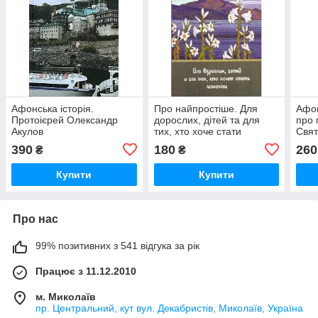
Афонська історія.
Про найпростіше. Для
Афон
Протоієрей Олександр
дорослих, дітей та для
про 
Акулов
тих, хто хоче стати
Свят
ченцем. Монах Симеон
390
180
260
₴
₴
Афонський
Купити
Купити
Про нас
99% позитивних з 541 відгука за рік
Працює з 11.12.2010
м. Миколаїв
пр. Центральний, кут вул. Декабристів, Миколаїв, Україна