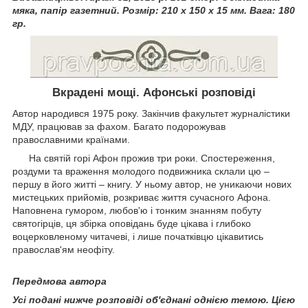
мяка, папір газетний. Розмір: 210 х 150 х 15 мм. Вага: 180
гр.
Вкрадені мощі. Афонські розповіді
Автор народився 1975 року. Закінчив факультет журналістики
МДУ, працював за фахом. Багато подорожував
православними країнами.
На святій горі Афон прожив три роки. Спостереження,
роздуми та враження молодого подвижника склали цю –
першу в його житті – книгу. У ньому автор, не уникаючи нових
мистецьких прийомів, розкриває життя сучасного Афона.
Наповнена гумором, любов'ю і тонким знанням побуту
святогірців, ця збірка оповідань буде цікава і глибоко
воцерковленому читачеві, і лише початківцю цікавитись
православ'ям неофіту.
Передмова автора
Усі подані нижче розповіді об'єднані однією темою. Цією