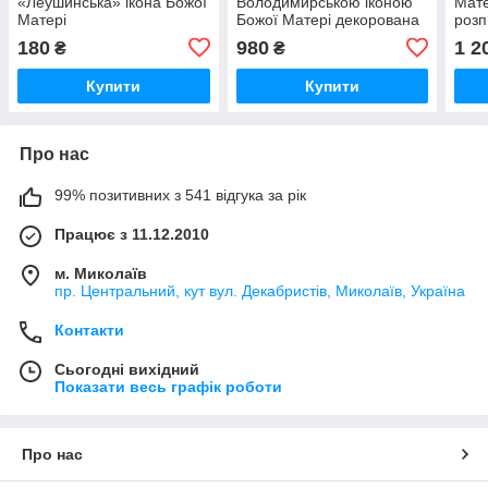
«Леушинська» ікона Божої
Володимирською іконою
Мате
Матері
Божої Матері декорована
роз
(С.В
180
980
1 2
₴
₴
Купити
Купити
Про нас
99% позитивних з 541 відгука за рік
Працює з 11.12.2010
м. Миколаїв
пр. Центральний, кут вул. Декабристів, Миколаїв, Україна
Контакти
Сьогодні вихідний
Показати весь графік роботи
Про нас