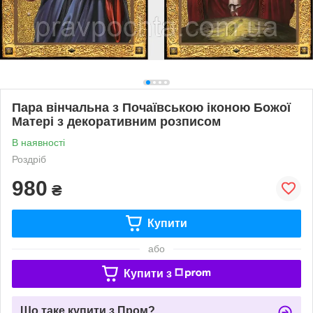
Пара вінчальна з Почаївською іконою Божої
Матері з декоративним розписом
В наявності
Роздріб
980
₴
Купити
або
Купити з
Що таке купити з Пром?