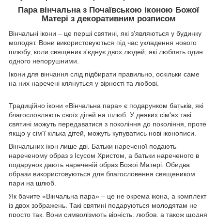
Пара вінчальна з Почаївською іконою Божої
Матері з декоративним розписом
Вінчальні ікони – це перші святині, які з'являються у будинку
молодят. Вони використовуються під час укладення нового
шлюбу, коли священик з'єднує двох людей, які люблять один
одного непорушними.
Ікони для вінчання слід підбирати правильно, оскільки саме
на них наречені клянуться у вірності та любові.
Традиційно ікони «Вінчальна пара» є подарунком батьків, які
благословляють своїх дітей на шлюб. У деяких сім'ях такі
святині можуть передаватися з покоління до покоління, проте
якщо у сім'ї кілька дітей, можуть купуватись нові іконописи.
Вінчальних ікон лише дві. Батьки нареченої подають
нареченому образ з Ісусом Христом, а батьки нареченого в
подарунок дають нареченій образ Божої Матері. Обидва
образи використовуються для благословення священиком
пари на шлюб.
Як бачите «Вінчальна пара» – це не окрема ікона, а комплект
із двох зображень. Такі святині подаруються молодятам не
просто так. Вони символізують вірність, любов, а також щодня