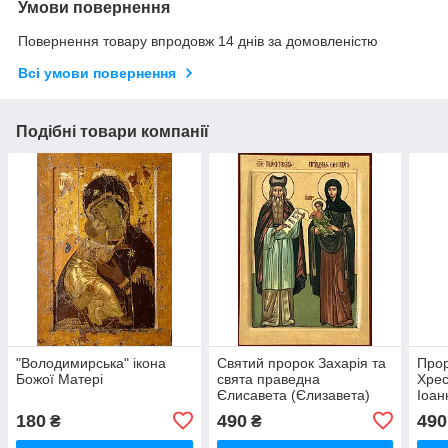
Умови повернення
Повернення товару впродовж 14 днів за домовленістю
Всі умови повернення
Подібні товари компанії
"Володимирська" ікона
Святий пророк Захарія та
Прор
Божої Матері
свята праведна
Хрес
Єлисавета (Єлизавета)
Іоан
180
490
490
₴
₴