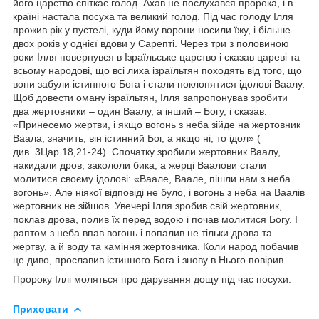
його царство спіткає голод. Ахав не послухався пророка, і в
країні настала посуха та великий голод. Під час голоду Ілля
прожив рік у пустелі, куди йому ворони носили їжу, і більше
двох років у однієї вдови у Сарепті. Через три з половиною
роки Ілля повернувся в Ізраїльське царство і сказав цареві та
всьому народові, що всі лиха ізраїльтян походять від того, що
вони забули істинного Бога і стали поклонятися ідолові Ваалу.
Щоб довести оману ізраїльтян, Ілля запропонував зробити
два жертовники – один Ваалу, а інший – Богу, і сказав:
«Принесемо жертви, і якщо вогонь з неба зійде на жертовник
Ваала, значить, він істинний Бог, а якщо ні, то ідол» (
див. 3Цар.18,21-24). Спочатку зробили жертовник Ваалу,
накидали дров, закололи бика, а жерці Ваалови стали
молитися своєму ідолові: «Ваале, Ваале, пішли нам з неба
вогонь». Але ніякої відповіді не було, і вогонь з неба на Ваалів
жертовник не зійшов. Увечері Ілля зробив свій жертовник,
поклав дрова, полив їх перед водою і почав молитися Богу. І
раптом з неба впав вогонь і попалив не тільки дрова та
жертву, а й воду та каміння жертовника. Коли народ побачив
це диво, прославив істинного Бога і знову в Нього повірив.
Пророку Іллі моляться про дарування дощу під час посухи.
Приховати