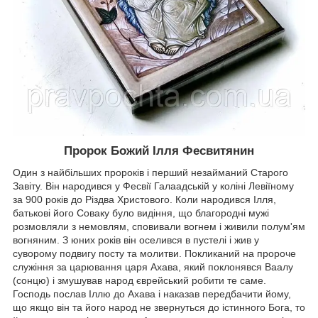
Пророк Божий Ілля Фесвитянин
Один з найбільших пророків і перший незайманий Старого
Завіту. Він народився у Фесвії Галаадській у коліні Левіїному
за 900 років до Різдва Христового. Коли народився Ілля,
батькові його Соваку було видіння, що благородні мужі
розмовляли з немовлям, сповивали вогнем і живили полум'ям
вогняним. З юних років він оселився в пустелі і жив у
суворому подвигу посту та молитви. Покликаний на пророче
служіння за царювання царя Ахава, який поклонявся Ваалу
(сонцю) і змушував народ єврейський робити те саме.
Господь послав Іллю до Ахава і наказав передбачити йому,
що якщо він та його народ не звернуться до істинного Бога, то