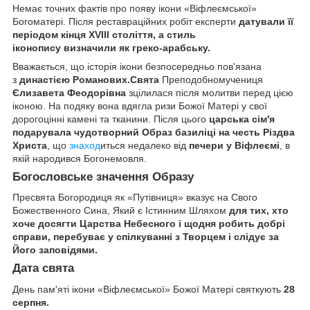
Немає точних фактів про появу ікони «Віфлеємської»
Богоматері. Після реставраційних робіт експерти
датували її
періодом кінця ХVIII століття, а стиль
іконопису визначили як греко-арабську.
Вважається, що історія ікони безпосередньо пов'язана
з
династією
Романових.Свята
Преподобномучениця
Єлизавета Феодорівна
зцілилася після молитви перед цією
іконою. На подяку вона вдягла ризи Божої Матері у свої
дорогоцінні камені та тканини. Після цього
царська сім'я
подарувала чудотворний Образ базиліці на честь Різдва
Христа
, що
знаход
иться недалеко від
печери у Віфлеємі
, в
якій народився Богонемовля.
Богословське значення Образу
Пресвята Богородиця як «Путівниця» вказує на Свого
Божественного Сина, Який є Істинним Шляхом
для тих, хто
хоче досягти Царства Небесного і щодня робить добрі
справи, перебуває у спілкуванні з Творцем і слідує за
Його заповідями.
Дата свята
День пам'яті ікони «Віфлеємської» Божої Матері святкують
28
серпня.