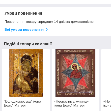
Умови повернення
Повернення товару впродовж 14 днів за домовленістю
Всі умови повернення
Подібні товари компанії
"Володимирська" ікона
«Неопалима купина»
«Не 
Божої Матері
ікона Божої Матері
ікон