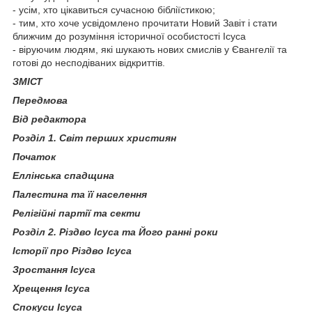
- усім, хто цікавиться сучасною бібліїстикою;
- тим, хто хоче усвідомлено прочитати Новий Завіт і стати
ближчим до розуміння історичної особистості Ісуса
- віруючим людям, які шукають нових смислів у Євангелії та
готові до несподіваних відкриттів.
ЗМІСТ
Передмова
Від редактора
Розділ 1. Світ перших християн
Початок
Еллінська спадщина
Палестина та її населення
Релігійні партії та секти
Розділ 2. Різдво Ісуса та Його ранні роки
Історії про Різдво Ісуса
Зростання Ісуса
Хрещення Ісуса
Спокуси Ісуса