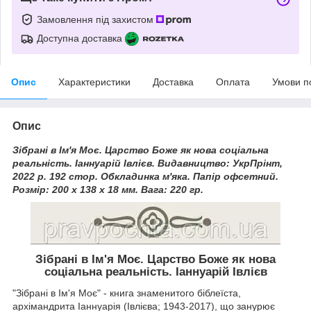
Замовлення під захистом
Доступна доставка
Опис
Характеристики
Доставка
Оплата
Умови п
Опис
Зібрані в Ім'я Моє. Царство Боже як нова соціальна
реальність. Іаннуарій Івлієв. Видавництво: УкрПрінт,
2022 р. 192 стор. Обкладинка м'яка. Папір офсетний.
Розмір: 200 х 138 х 18 мм. Вага: 220 гр.
Зібрані в Ім'я Моє. Царство Боже як нова
соціальна реальність. Іаннуарій Івлієв
"Зібрані в Ім'я Моє" - книга знаменитого біблеїста,
архімандрита Іаннуарія (Івлієва; 1943-2017), що занурює