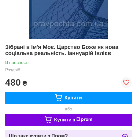
Зібрані в Ім'я Моє. Царство Боже як нова
соціальна реальність. Іаннуарій Івлієв
В наявності
Роздріб
480
₴
Купити
або
Купити з
Що таке купити з Пром?