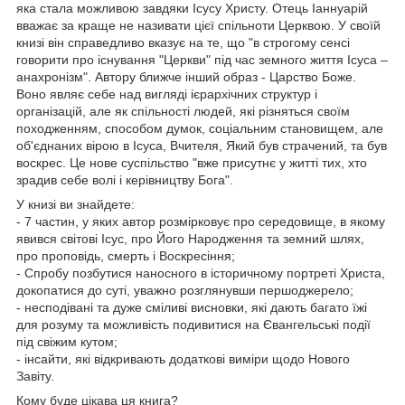
яка стала можливою завдяки Ісусу Христу. Отець Іаннуарій
вважає за краще не називати цієї спільноти Церквою. У своїй
книзі він справедливо вказує на те, що "в строгому сенсі
говорити про існування "Церкви" під час земного життя Ісуса –
анахронізм". Автору ближче інший образ - Царство Боже.
Воно являє себе над вигляді ієрархічних структур і
організацій, але як спільності людей, які різняться своїм
походженням, способом думок, соціальним становищем, але
об'єднаних вірою в Ісуса, Вчителя, Який був страчений, та був
воскрес. Це нове суспільство "вже присутнє у житті тих, хто
зрадив себе волі і керівництву Бога".
У книзі ви знайдете:
- 7 частин, у яких автор розмірковує про середовище, в якому
явився світові Ісус, про Його Народження та земний шлях,
про проповідь, смерть і Воскресіння;
- Спробу позбутися наносного в історичному портреті Христа,
докопатися до суті, уважно розглянувши першоджерело;
- несподівані та дуже сміливі висновки, які дають багато їжі
для розуму та можливість подивитися на Євангельські події
під свіжим кутом;
- інсайти, які відкривають додаткові виміри щодо Нового
Завіту.
Кому буде цікава ця книга?