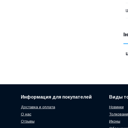
І
Ц
Информация для покупателей
Виды т
Доставка и оплата
Новинки
О нас
Толковани
Отзывы
Иконы