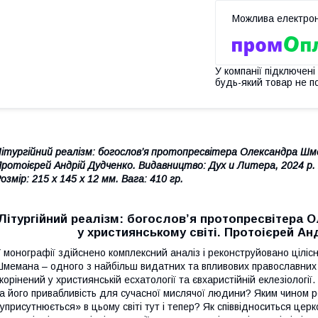
У компанії підключені
будь-який товар не п
ітургійний реалізм: богослов’я протопресвітера Олександра Шме
ротоієрей Андрій Дудченко. Видавництво: Дух и Литера, 2024 р.
озмір: 215 x 145 x 12 мм. Вага: 410 гр.
Літургійний реалізм: богослов’я протопресвітера 
у християнському світі. Протоієрей Ан
 монографії здійснено комплексний аналіз і реконструйовано цілісну
мемана – одного з найбільш видатних та впливових православних 
корінений у християнській есхатології та євхаристійній еклезіології
а його привабливість для сучасної мислячої людини? Яким чином 
уприсутнюється» в цьому світі тут і тепер? Як співвідноситься церк