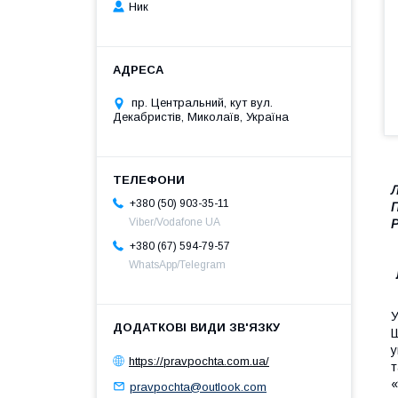
Ник
пр. Центральний, кут вул.
Декабристів, Миколаїв, Україна
Л
+380 (50) 903-35-11
П
Viber/Vodafone UA
Р
+380 (67) 594-79-57
WhatsApp/Telegram
У
Ш
у
https://pravpochta.com.ua/
т
«
pravpochta@outlook.com