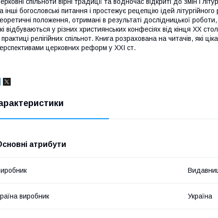
ерковні спільноти вірні традиції та водночас відкриті до змін і літ
а інші богословські питання і простежує рецепцію ідей літургійного 
еоретичні положення, отримані в результаті дослідницької роботи,
кі відбуваються у різних християнських конфесіях від кінця ХХ столі
 практиці релігійних спільнот. Книга розрахована на читачів, які ці
ерспективами церковних реформ у ХХІ ст.
арактеристики
Основні атрибути
иробник
Видавни
раїна виробник
Україна