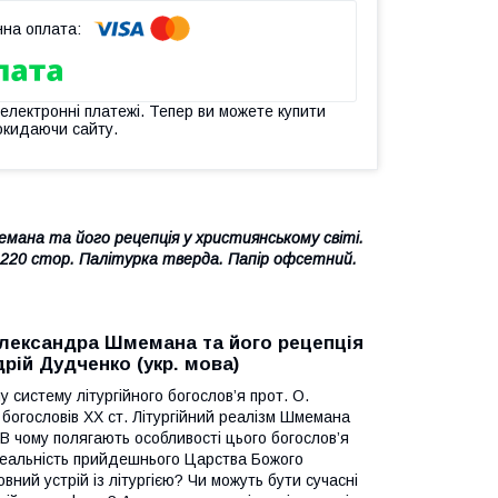
 електронні платежі. Тепер ви можете купити
окидаючи сайту.
мана та його рецепція у християнському світі.
 220 стор. Палітурка тверда. Папір офсетний.
Олександра Шмемана та його рецепція
дрій Дудченко (укр. мова)
 систему літургійного богослов’я прот. О.
богословів ХХ ст. Літургійний реалізм Шмемана
. В чому полягають особливості цього богослов’я
реальність прийдешнього Царства Божого
овний устрій із літургією? Чи можуть бути сучасні