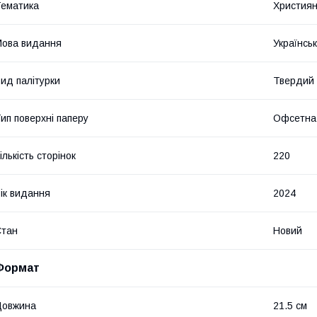
ематика
Християн
ова видання
Українсь
ид палітурки
Твердий
ип поверхні паперу
Офсетна
ількість сторінок
220
ік видання
2024
Стан
Новий
Формат
Довжина
21.5 см