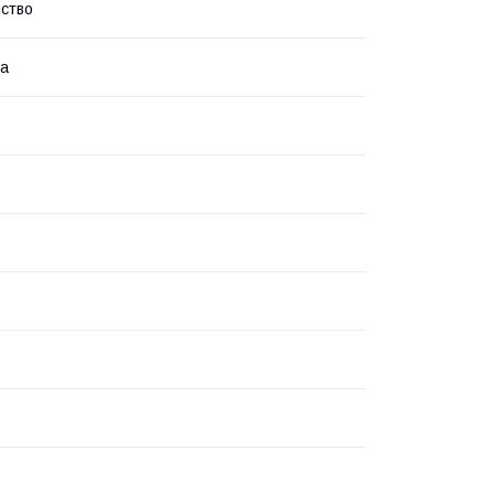
ство
ка