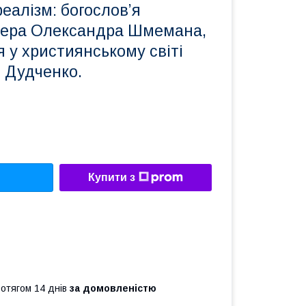
реалізм: богослов’я
тера Олександра Шмемана,
я у християнському світі
й Дудченко.
Купити з
ротягом 14 днів
за домовленістю