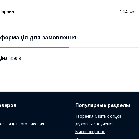
Ширина
14.5 см
нформація для замовлення
іна:
450 ₴
оваров
Популярные разделы
Творения Святых отцов
е Священного писания
Духовные поучения
Миссионерство