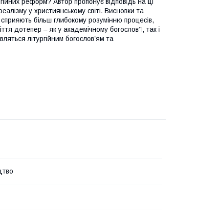
ургійних реформ? Автор пропонує відповідь на ці
реалізму у християнському світі. Висновки та
 сприяють більш глибокому розумінню процесів,
ття дотепер – як у академічному богослов’ї, так і
кавляться літургійним богослов’ям та
цтво