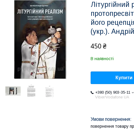
Літургійний 
протопресві
його рецепці
(укр.). Андрі
450 ₴
В наявності
Купити
+380 (50) 903-35-11
Viber/Vodafone UA
повернення товару п