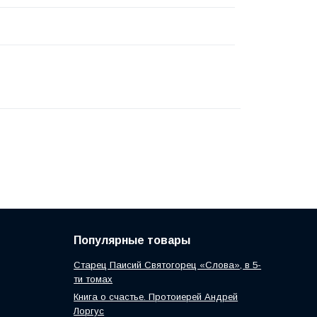
Популярные товары
Старец Паисий Святогорец «Слова», в 5-
ти томах
Книга о счастье. Протоиерей Андрей
Лоргус