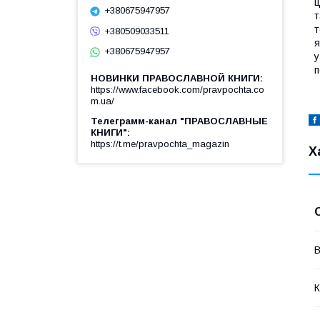
ц
+380675947957
т
т
+380509033511
я
+380675947957
у
п
НОВИНКИ ПРАВОСЛАВНОЙ КНИГИ
https://www.facebook.com/pravpochta.co
m.ua/
Телеграмм-канал "ПРАВОСЛАВНЫЕ
КНИГИ"
https://t.me/pravpochta_magazin
Х
В
К