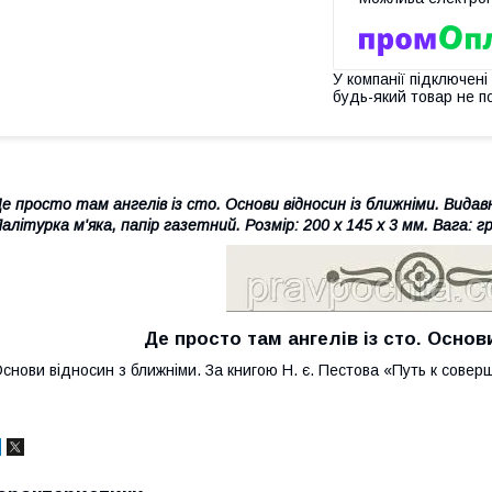
У компанії підключені
будь-який товар не п
е просто там ангелів із сто. Основи відносин із ближніми. Видав
алітурка м'яка, папір газетний. Розмір: 200 x 145 х 3 мм. Вага: гр
Де просто там ангелів із сто. Основ
снови відносин з ближніми. За книгою Н. є. Пестова «Путь к сове