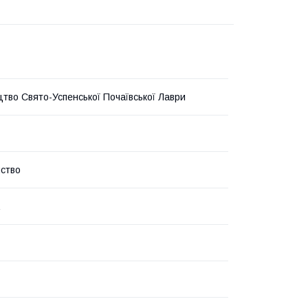
тво Свято-Успенської Почаївської Лаври
ство