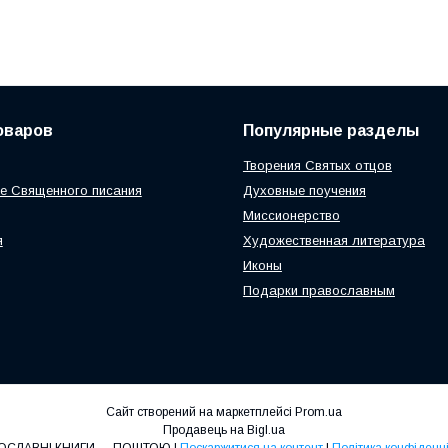
оваров
Популярные разделы
Творения Святых отцов
е Священного писания
Духовные поучения
Миссионерство
я
Художественная литература
Иконы
Подарки православным
Сайт створений на маркетплейсі
Prom.ua
Продавець на Bigl.ua
ПРАВОСЛАВНІ КНИГИ — ПОШТОЮ |
Поскаржитися на контент
|
Політика конфіденці