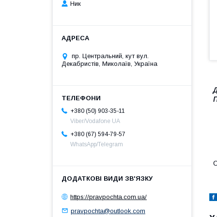
Ник
пр. Центральний, кут вул.
Декабристів, Миколаїв, Україна
Д
П
+380 (50) 903-35-11
Viber/Vodafone UA
+380 (67) 594-79-57
WhatsApp/Telegram
О
https://pravpochta.com.ua/
pravpochta@outlook.com