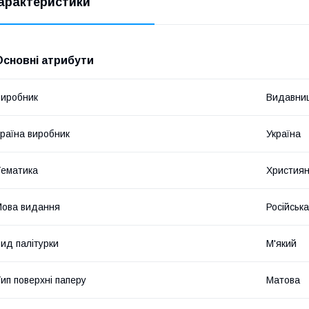
арактеристики
Основні атрибути
иробник
Видавниц
раїна виробник
Україна
ематика
Християн
ова видання
Російська
ид палітурки
М'який
ип поверхні паперу
Матова