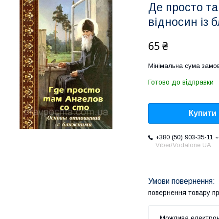
Де просто та
відносин із 
65 ₴
Мінімальна сума замов
Готово до відправки
Купити
+380 (50) 903-35-11
Viber/Vodafone UA
повернення товару п