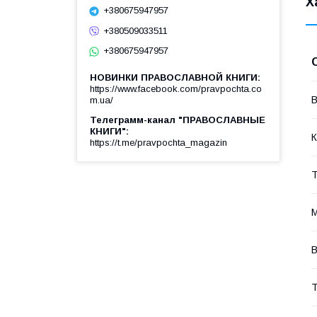
Х
+380675947957
+380509033511
+380675947957
НОВИНКИ ПРАВОСЛАВНОЙ КНИГИ
https://www.facebook.com/pravpochta.co
В
m.ua/
Телеграмм-канал "ПРАВОСЛАВНЫЕ
КНИГИ"
К
https://t.me/pravpochta_magazin
Т
М
В
Т