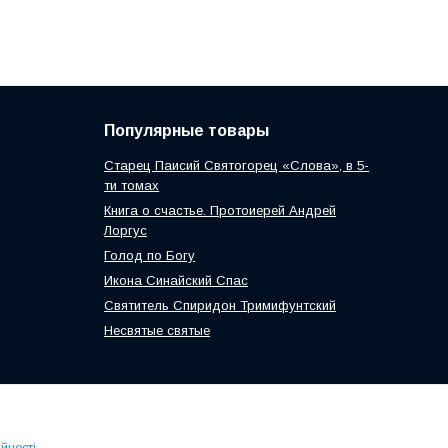
Популярные товары
Старец Паисий Святогорец «Слова», в 5-
ти томах
Книга о счастье. Протоиерей Андрей
Лоргус
Голод по Богу
Икона Синайский Спас
Святитель Спиридон Тримифунтский
Несвятые святые
йності