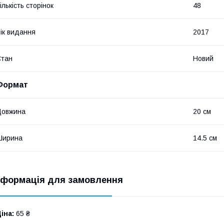
ількість сторінок
48
ік видання
2017
Стан
Новий
Формат
Довжина
20 см
Ширина
14.5 см
нформація для замовлення
іна:
65 ₴