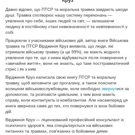
Круз
Давно відомо, що ПТСР та моральна травма завдають шкоди
душі. Травма спотворює нашу систему переконань —
уявлення про себе, інших людей та світ, — залишаючи
людину в постійному стані невизначеності та невпевненості у
собі.
Працюючи з учасниками військових дій, автор книги Військова
травма та ПТСР Вірджинія Круз виявила, що люди, які
отримали військову травму (а це 99%), не мають жодного
уявлення про те, що з ними відбувається після повернення у
«звичайне життя», вони не знають, що таке посттравматичний
стрес і як з ним.
Вірджинія Круз написала свою книгу ПТСР та моральну
травму, щоб заповнити цю прогалину, а також пояснити
колишнім військовослужбовцям, коли необхідно
звернут
ися за
допомогою, та розповісти цивільним, з чим вони мають
справу, коли контактують із комбатантом. Але насамперед ця
книга звернена саме до тих, хто повернувся із зони бойових
дій.
Вірджинія Круз — ліцензований професійний консультант із
психічного здоров'я, яка спеціалізується на військових
питаннях та травмах, пов'язаних із бойовими діями.