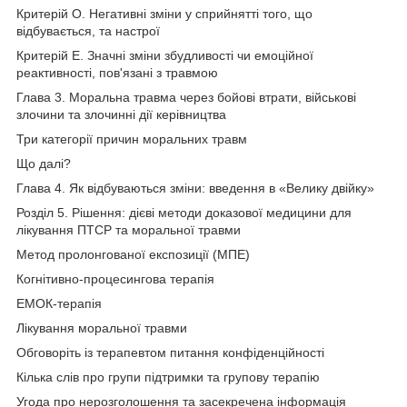
Критерій О. Негативні зміни у сприйнятті того, що
відбувається, та настрої
Критерій Е. Значні зміни збудливості чи емоційної
реактивності, пов'язані з травмою
Глава 3. Моральна травма через бойові втрати, військові
злочини та злочинні дії керівництва
Три категорії причин моральних травм
Що далі?
Глава 4. Як відбуваються зміни: введення в «Велику двійку»
Розділ 5. Рішення: дієві методи доказової медицини для
лікування ПТСР та моральної травми
Метод пролонгованої експозиції (МПЕ)
Когнітивно-процесингова терапія
ЕМОК-терапія
Лікування моральної травми
Обговоріть із терапевтом питання конфіденційності
Кілька слів про групи підтримки та групову терапію
Угода про нерозголошення та засекречена інформація