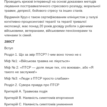
Проводить кризові інтервенції на основі доказових методів
лікування посттравматичного стресового розладу, моральної
травми, депресії, бойового стресу та інших станів.
Вірджинія Круз є також сертифікованим клініцистом у галузі
когнітивно-процесингової терапії та терапії тривалої
експозиції, має понад 20 років досвіду роботи з діючими
військовими, ветеранами, військовими пенсіонерами та
членами їх сімей.
ЗМІСТ
Вступ
Розділ 1. Що за звір ПТСР? І чим воно точно не є
Міф №1: «Військова травма не лікується»
Міф № 2: «ПТСР — доля лише тих, хто воював», або «Я
такого не заслужив!»
Міф №3: «Люди з ПТСР просто слабаки»
Розділ 2. Сувора правда про ПТСР
Критерій А. Травмова подія
Критерій В. Наявність симптомів вторгнення
Критерій С. Наявність симптомів уникнення