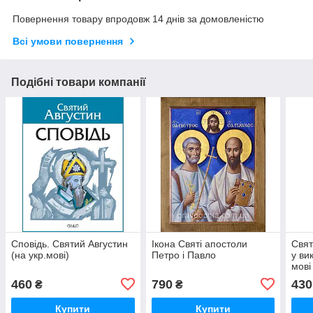
Повернення товару впродовж 14 днів за домовленістю
Всі умови повернення
Подібні товари компанії
Сповідь. Святий Августин
Ікона Святі апостоли
Свят
(на укр.мові)
Петро і Павло
у ви
мові
460
790
430
₴
₴
Купити
Купити