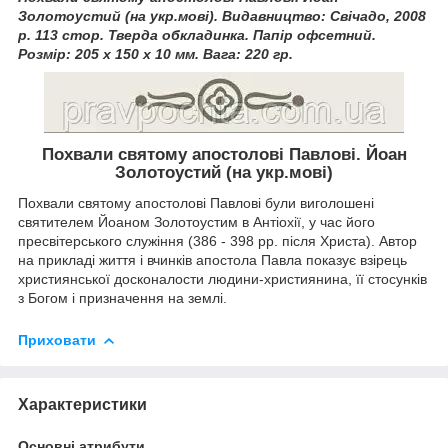
Золотоустий
(на укр.мові). Видавництво: Свічадо, 2008
р. 113 стор. Тверда обкладинка. Папір офсетний.
Розмір: 205 х 150 х 10 мм. Вага: 220 гр.
Похвали святому апостолові Павлові. Йоан
Золотоустий (на укр.мові)
Похвали святому апостолові Павлові були виголошені
святителем Йоаном Золотоустим в Антіохії, у час його
пресвітерського служіння (386 - 398 рр. після Христа). Автор
на прикладі життя і вчинків апостола Павла показує взірець
християнської досконалости людини-християнина, її стосунків
з Богом і призначення на землі.
Приховати
Характеристики
Основні атрибути