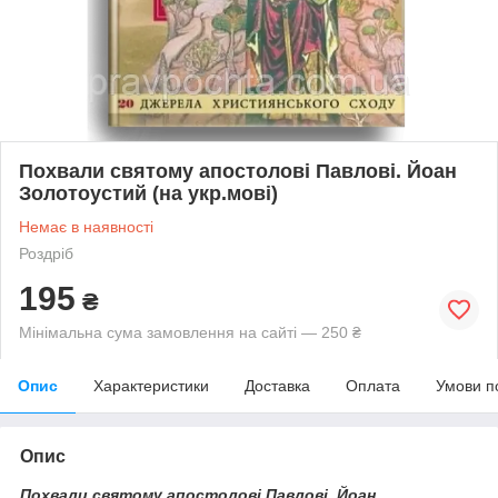
Похвали святому апостолові Павлові. Йоан
Золотоустий (на укр.мові)
Немає в наявності
Роздріб
195
₴
Мінімальна сума замовлення на сайті — 250 ₴
Опис
Характеристики
Доставка
Оплата
Умови п
Опис
Похвали святому апостолові Павлові. Йоан