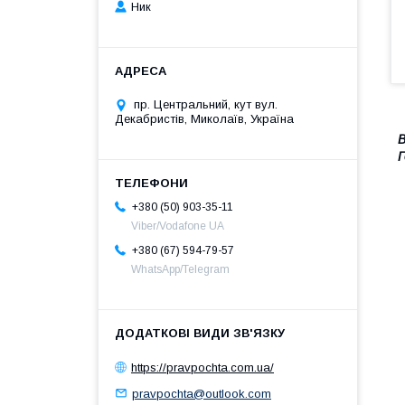
Ник
пр. Центральний, кут вул.
Декабристів, Миколаїв, Україна
В
Г
+380 (50) 903-35-11
Viber/Vodafone UA
+380 (67) 594-79-57
WhatsApp/Telegram
https://pravpochta.com.ua/
pravpochta@outlook.com