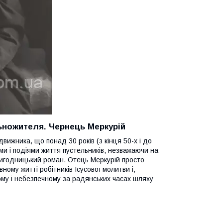
льножителя
. Чернець Меркурій
вижника, що понад 30 років (з кінця 50-х і до
ами і подіями життя пустельників, незважаючи на
ригодницький роман. Отець Меркурій просто
ому житті робітників Ісусової молитви і,
ому і небезпечному за радянських часах шляху