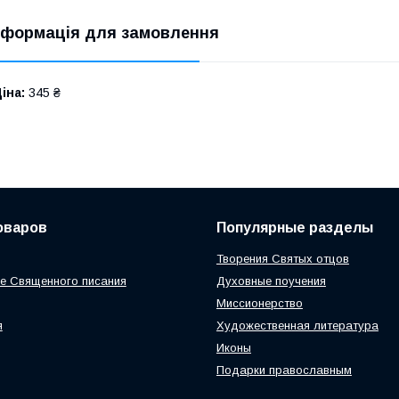
нформація для замовлення
іна:
345 ₴
оваров
Популярные разделы
Творения Святых отцов
е Священного писания
Духовные поучения
Миссионерство
я
Художественная литература
Иконы
Подарки православным