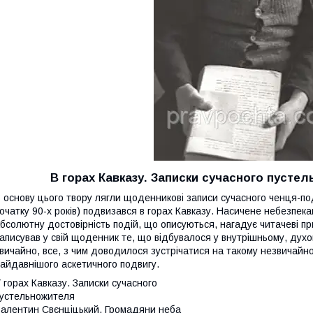
В горах Кавказу. Записки сучасного пусте
 основу цього твору лягли щоденникові записи сучасного ченця-под
очатку 90-х років) подвизався в горах Кавказу. Насичене небезпек
бсолютну достовірність подій, що описуються, нагадує читачеві п
аписував у свій щоденник те, що відбувалося у внутрішньому, духовн
вичайно, все, з чим доводилося зустрічатися на такому незвичайн
айдавнішого аскетичного подвигу.
 горах Кавказу. Записки сучасного
устельножителя
алентин Свєнціцький. Громадяни неба