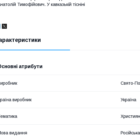
натолій Тимофійович. У кавказькій тісніні
арактеристики
Основні атрибути
иробник
Свято-По
раїна виробник
Україна
ематика
Християн
ова видання
Російська