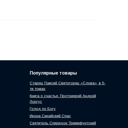
Популярные товары
Старец Паисий Святогорец «Слова», в 5-
ти томах
Книга о счастье. Протоиерей Андрей
Лоргус
Голод по Богу
Икона Синайский Спас
Святитель Спиридон Тримифунтский