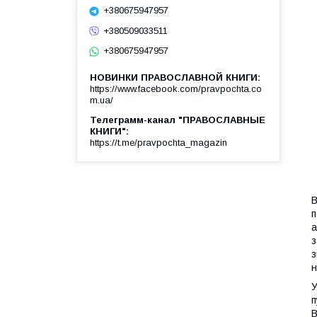
+380675947957
+380509033511
+380675947957
НОВИНКИ ПРАВОСЛАВНОЙ КНИГИ
https://www.facebook.com/pravpochta.co
m.ua/
Телеграмм-канал "ПРАВОСЛАВНЫЕ
КНИГИ"
https://t.me/pravpochta_magazin
В
п
а
з
з
н
У
п
В