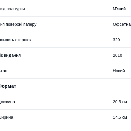
ид палітурки
М'який
ип поверхні паперу
Офсетна
ількість сторінок
320
ік видання
2010
Стан
Новий
Формат
Довжина
20.5 см
Ширина
14.5 см