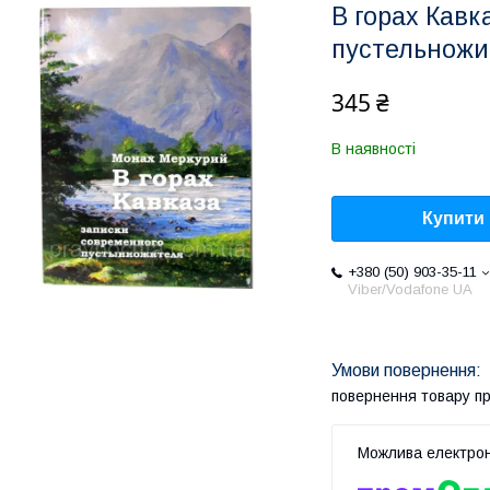
В горах Кавк
пустельножи
345 ₴
В наявності
Купити
+380 (50) 903-35-11
Viber/Vodafone UA
повернення товару п