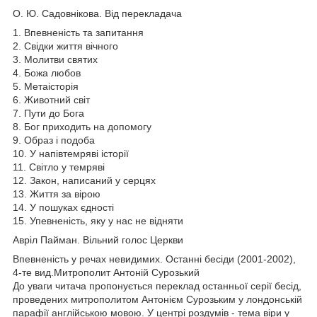
О. Ю. Садовнікова. Від перекладача
1. Впевненість та запитання
2. Свідки життя вічного
3. Молитви святих
4. Божа любов
5. Метаісторія
6. Животний світ
7. Пути до Бога
8. Бог приходить на допомогу
9. Образ і подоба
10. У напівтемряві історії
11. Світло у темряві
12. Закон, написаний у серцях
13. Життя за вірою
14. У пошуках єдності
15. Упевненість, яку у нас не відняти
Авріл Пайман. Вільний голос Церкви
Впевненість у речах невидимих. Останні бесіди (2001-2002),
4-те вид.Митрополит Антоній Сурозький
До уваги читача пропонується переклад останньої серії бесід,
проведених митрополитом Антонієм Сурозьким у лондонській
парафії англійською мовою. У центрі роздумів - тема віри у