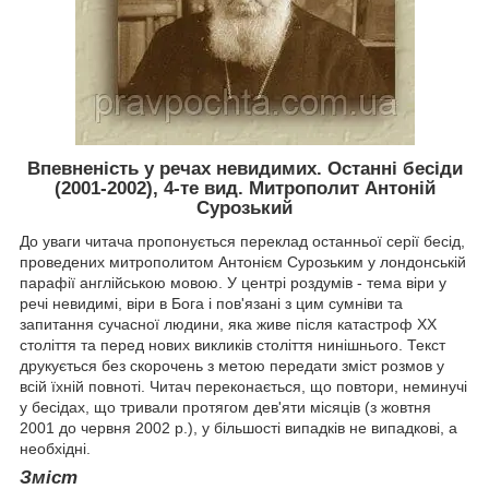
Впевненість у речах невидимих. Останні бесіди
(2001-2002), 4-те вид. Митрополит Антоній
Сурозький
До уваги читача пропонується переклад останньої серії бесід,
проведених митрополитом Антонієм Сурозьким у лондонській
парафії англійською мовою. У центрі роздумів - тема віри у
речі невидимі, віри в Бога і пов'язані з цим сумніви та
запитання сучасної людини, яка живе після катастроф XX
століття та перед нових викликів століття нинішнього. Текст
друкується без скорочень з метою передати зміст розмов у
всій їхній повноті. Читач переконається, що повтори, неминучі
у бесідах, що тривали протягом дев'яти місяців (з жовтня
2001 до червня 2002 р.), у більшості випадків не випадкові, а
необхідні.
Зміст