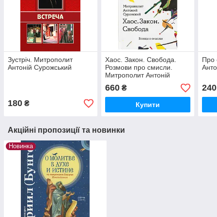
Зустріч. Митрополит
Хаос. Закон. Свобода.
Про 
Антоній Сурожський
Розмови про смисли.
Анто
Митрополит Антоній
Сурозький (Блум)
660
240
₴
180
₴
Купити
Акційні пропозиції та новинки
Новинка