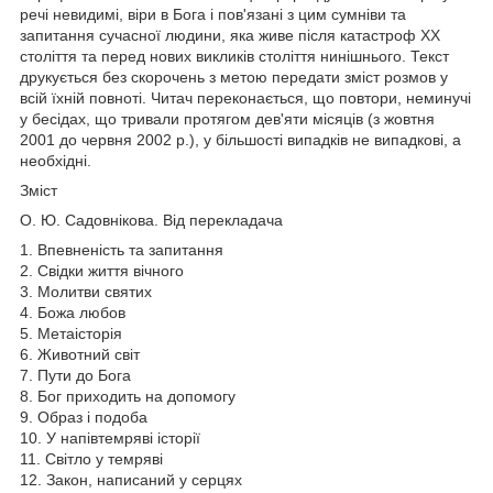
речі невидимі, віри в Бога і пов'язані з цим сумніви та
запитання сучасної людини, яка живе після катастроф XX
століття та перед нових викликів століття нинішнього. Текст
друкується без скорочень з метою передати зміст розмов у
всій їхній повноті. Читач переконається, що повтори, неминучі
у бесідах, що тривали протягом дев'яти місяців (з жовтня
2001 до червня 2002 р.), у більшості випадків не випадкові, а
необхідні.
Зміст
О. Ю. Садовнікова. Від перекладача
1. Впевненість та запитання
2. Свідки життя вічного
3. Молитви святих
4. Божа любов
5. Метаісторія
6. Животний світ
7. Пути до Бога
8. Бог приходить на допомогу
9. Образ і подоба
10. У напівтемряві історії
11. Світло у темряві
12. Закон, написаний у серцях