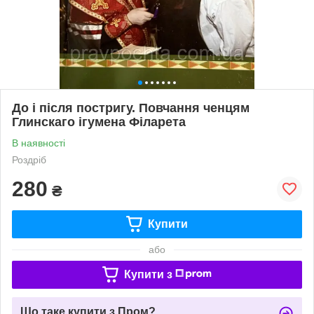
До і після постригу. Повчання ченцям
Глинскаго ігумена Філарета
В наявності
Роздріб
280
₴
Купити
або
Купити з
Що таке купити з Пром?