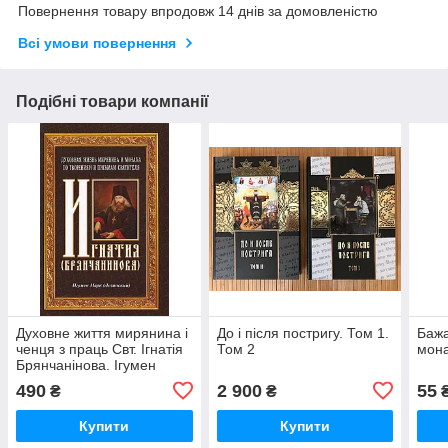
Повернення товару впродовж 14 днів за домовленістю
Всі умови повернення
Подібні товари компанії
Духовне життя мирянина і
До і після постригу. Том 1.
Бажа
ченця з праць Свт. Ігнатія
Том 2
мон
Брянчанінова. Ігумен
Марк (Лозинський)
490
2 900
55
₴
₴
Купити
Купити