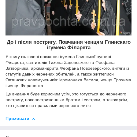
До і після постригу. Повчання ченцям Глинскаго
ігумена Філарета
У книгу включені повчання ігумена Глинської пустині
Філарета, святителів Тихона Задонського та Феофана
Затворника, архімандрита Феофана Новоезерского, витяги із
статутів давніх чернечих обителей, а також життєписи
Оптинских новомучеників: ієромонаха Василя, ченця Трохима
і ченця Ферапонта.
Це видання буде корисним усім, хто готується до чернечого
постригу, новопостриженным братам і сестрам, а також усім,
хто цікавиться правилами чернечого житія.
Приховати