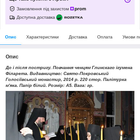
Замовлення під захистом
Доступна доставка
Опис
Характеристики
Доставка
Оплата
Умови п
Опис
До і після постригу. Повчання ченцям Глинскаго ігумена
Філарета. Видавництво: Свято-Покровський
Голосіївський монастир, 2014 р. 220 стор. Палітурка
м'яка. Папір білий. Розмір: А5. Вага: гр.