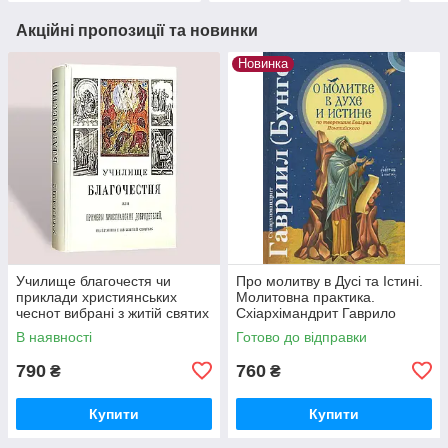
Акційні пропозиції та новинки
Новинка
Училище благочестя чи
Про молитву в Дусі та Істині.
приклади християнських
Молитовна практика.
чеснот вибрані з житій святих
Схіархімандрит Гаврило
(Бунге)
В наявності
Готово до відправки
790
760
₴
₴
Купити
Купити