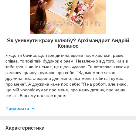
Як уникнути краху шлюбу? Архімандрит Андрій
Конанос
Якщо ти бачиш, що твоя дитина вдома посміхається, радіє,
співає, то тоді твій будинок є раєм. Незалежно від того, чи є в
тебе гроші, чи їх немає, це щось чудове. Ти вставляєш ключ у
замкову щілину і думаєш про себе: "Вдома мене чекає
дружина, яка створена для мене, яка мене любить і думає
про мене". А дружина каже про себе: "Я на роботі, але знаю,
що мій чоловік думає про мене, про нашу дитину, про нашу
сім'ю". В цьому полягає щастя.
Приховати
Характеристики