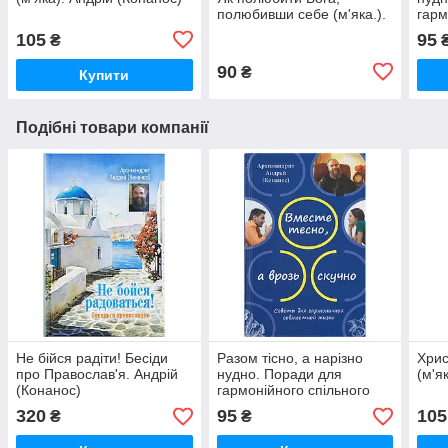
полюбивши себе (м'яка.).
гарм
Андрій (Конанос)
житт
105
95
₴
Андр
90
₴
Купити
Подібні товари компанії
Не бійся радіти! Бесіди
Разом тісно, а нарізно
Хрис
про Православ'я. Андрій
нудно. Поради для
(м'я
(Конанос)
гармонійного спільного
життя (м'як.). Архімандрит
320
95
105
₴
₴
Андрій (Конанос)