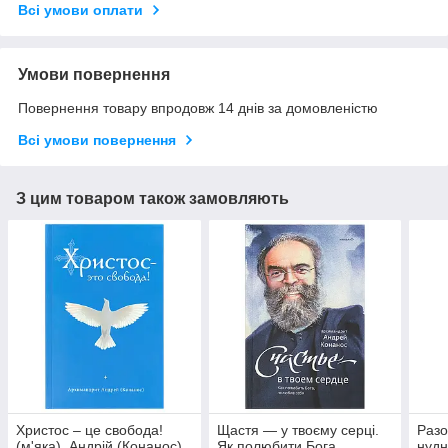
Всі умови оплати
Умови повернення
Повернення товару впродовж 14 днів за домовленістю
Всі умови повернення
З цим товаром також замовляють
Христос – це свобода!
Щастя — у твоєму серці.
Разо
(м'яка). Андрій (Конанос)
Як полюбити Бога,
нудн