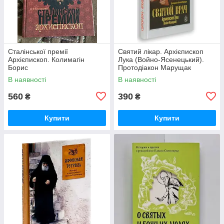
Сталінської премії
Святий лікар. Архієпископ
Архієпископ. Колимагін
Лука (Войно-Ясенецький).
Борис
Протодіакон Марущак
Василь
В наявності
В наявності
560
390
₴
₴
Купити
Купити