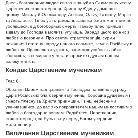
Днесь благовернии людие світло вшануймо Седмерицу чесну
Царствених страстотерпець Христову Єдину домашню
церкву: Миколу й Олександру, Алексія, Ольгу, Татиану, Марію
та Анастасію. Тії бо уз і страждань завдяки багатоманітним не
убоявшеся, від богоборных смерть і ганьбу тілес прияша і
відвагу до Господа в молитві улучиша. Заради цього до них з
любов'ю возопиим: Про святии страстотерпців, сурми
покояния і стогону народу нашого вонмите, землю Російську в
любові до Православ'я укріпіть, від междоусобныя лайки
збережіть, світ мирови у Бога испросите і душам нашим
велику милість.
Кондак Царственим мученикам
Глас 8
Обрання Царем над царями та Господем панівних від роду
Царів Російських благовернии мучениці, борошна душевныя і
смерть тілесну за Христа приимшии, і вінці небесними
увенчавшиися, до вас яко покровителем нашим милостивим з
любов'ю благодарне вопием: Радуйтеся, Царственнии
страстотерпців, за Русь святу перед Богом усерднии
молитвениці.
Величання Царственим мученикам