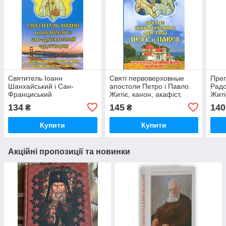
Святитель Іоанн
Святі первоверховные
Преп
Шанхайський і Сан-
апостоли Петро і Павло.
Радо
Франциський
Житіє, канон, акафіст,
Житі
чудотворець. Житіє,
молитви
благ
134
145
140
₴
₴
канон, акафіст
люд
Купити
Купити
Акційні пропозиції та новинки