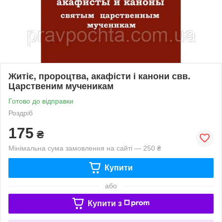
Житіє, пророцтва, акафісти і канони свв.
Царственим мученикам
Готово до відправки
Роздріб
175
₴
Мінімальна сума замовлення на сайті — 250 ₴
Купити
або
Купити з