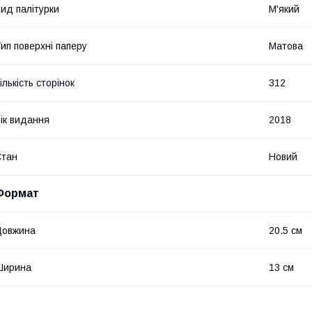
ид палітурки
М'який
ип поверхні паперу
Матова
ількість сторінок
312
ік видання
2018
Стан
Новий
Формат
Довжина
20.5 см
Ширина
13 см