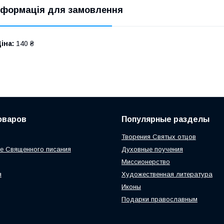
нформація для замовлення
іна:
140 ₴
оваров
Популярные разделы
Творения Святых отцов
е Священного писания
Духовные поучения
Миссионерство
я
Художественная литература
Иконы
Подарки православным