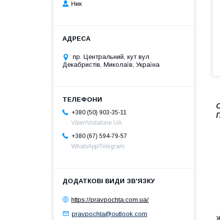
Ник
пр. Центральний, кут вул.
Декабристів, Миколаїв, Україна
С
+380 (50) 903-35-11
П
Viber/Vodafone UA
+380 (67) 594-79-57
WhatsApp/Telegram
https://pravpochta.com.ua/
pravpochta@outlook.com
Ж