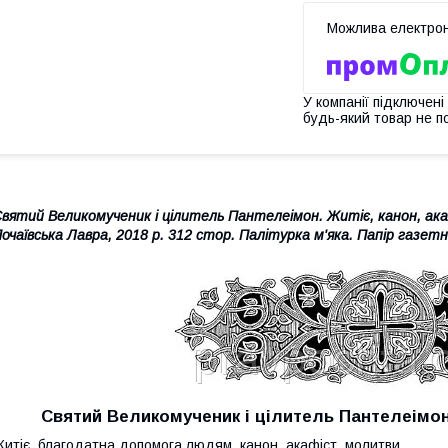
У компанії підключені
будь-який товар не п
вятий Великомученик і цілитель Пантелеімон. Житіє, канон, ак
очаївська Лавра, 2018 р. 312 стор. Палітурка м'яка. Папір газетни
Святий Великомученик і цілитель Пантелеімон.
итіє, благодатна допомога людям, канон, акафіст, молитви.