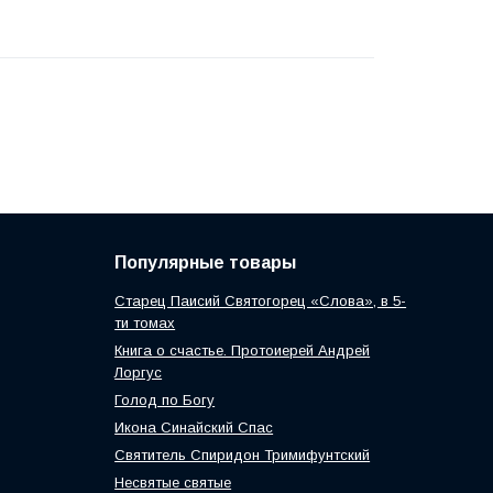
Популярные товары
Старец Паисий Святогорец «Слова», в 5-
ти томах
Книга о счастье. Протоиерей Андрей
Лоргус
Голод по Богу
Икона Синайский Спас
Святитель Спиридон Тримифунтский
Несвятые святые