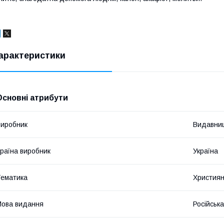
арактеристики
Основні атрибути
иробник
Видавниц
раїна виробник
Україна
ематика
Християн
ова видання
Російська