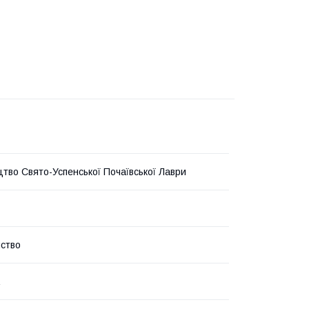
тво Свято-Успенської Почаївської Лаври
ство