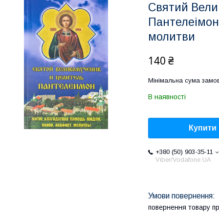
Святий Вели
Пантелеімон.
молитви
140 ₴
Мінімальна сума замов
В наявності
Купити
+380 (50) 903-35-11
Viber/Vodafone UA
повернення товару п