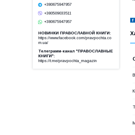
+380675947957
+380509033511
+380675947957
Х
НОВИНКИ ПРАВОСЛАВНОЙ КНИГИ
https://www.facebook.com/pravpochta.co
m.ua/
Телеграмм-канал "ПРАВОСЛАВНЫЕ
КНИГИ"
https://t.me/pravpochta_magazin
В
К
Т
М