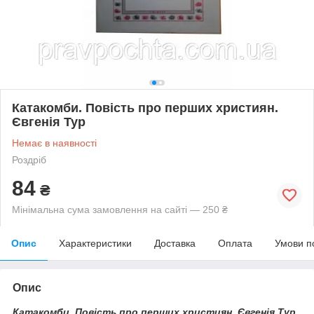
Катакомби. Повість про перших християн.
Євгенія Тур
Немає в наявності
Роздріб
84
₴
Мінімальна сума замовлення на сайті — 250 ₴
Опис
Характеристики
Доставка
Оплата
Умови п
Опис
Катакомби. Повість про перших християн. Євгенія Тур.