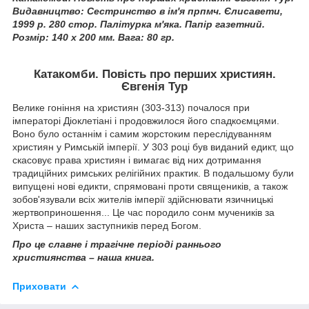
Видавництво: Сестринство в ім'я прпмч. Єлисавети,
1999 р. 280 стор. Палітурка м'яка. Папір газетний.
Розмір: 140 х 200 мм. Вага: 80 гр.
Катакомби. Повість про перших християн.
Євгенія Тур
Велике гоніння на християн (303-313) почалося при
імператорі Діоклетіані і продовжилося його спадкоємцями.
Воно було останнім і самим жорстоким переслідуванням
християн у Римській імперії. У 303 році був виданий едикт, що
скасовує права християн і вимагає від них дотримання
традиційних римських релігійних практик. В подальшому були
випущені нові едикти, спрямовані проти священиків, а також
зобов'язували всіх жителів імперії здійснювати язичницькі
жертвоприношення... Це час породило сонм мучеників за
Христа – наших заступників перед Богом.
Про це славне і трагічне періоді раннього
християнства – наша книга.
Приховати