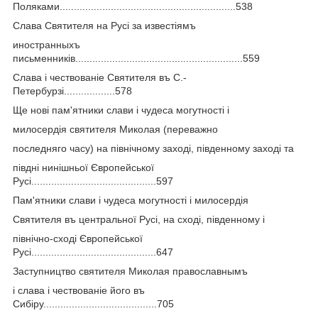
Поляками..............................................................538
Слава Святителя на Русі за известіямъ
иностранныхъ
письменників...........................................................559
Слава і чествованіе Святителя въ С.-
Петербурзі..................578
Ще нові пам'ятники слави і чудеса могутності і
милосердія святителя Миколая (переважно
последняго часу) на північному заході, південному заході та
півдні нинішньої Європейської
Русі............................................597
Пам'ятники слави і чудеса могутності і милосердія
Святителя въ центральної Русі, на сході, південному і
північно-сході Європейської
Русі............................................647
Заступництво святителя Миколая православнымъ
і слава і чествованіе його въ
Сибіру........................................705