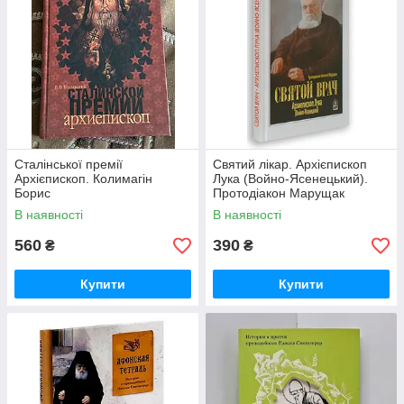
Сталінської премії
Святий лікар. Архієпископ
Архієпископ. Колимагін
Лука (Войно-Ясенецький).
Борис
Протодіакон Марущак
Василь
В наявності
В наявності
560
390
₴
₴
Купити
Купити