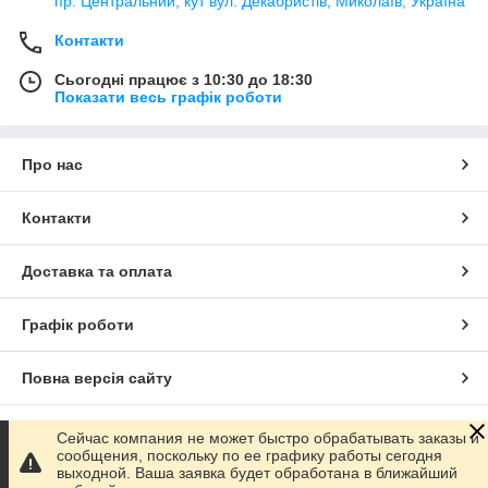
пр. Центральний, кут вул. Декабристів, Миколаїв, Україна
Контакти
Сьогодні працює з 10:30 до 18:30
Показати весь графік роботи
Про нас
Контакти
Доставка та оплата
Графік роботи
Повна версія сайту
Сайт створено на маркетплейсі
Prom.ua
Сейчас компания не может быстро обрабатывать заказы и
сообщения, поскольку по ее графику работы сегодня
выходной. Ваша заявка будет обработана в ближайший
Політика конфіденційності