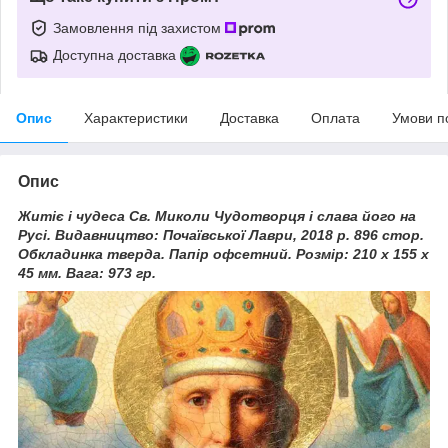
Замовлення під захистом
Доступна доставка
Опис
Характеристики
Доставка
Оплата
Умови п
Опис
Житіє і чудеса Св. Миколи Чудотворця і слава його на
Русі. Видавництво: Почаївської Лаври, 2018 р. 896 стор.
Обкладинка тверда. Папір офсетний. Розмір: 210 х 155 х
45 мм. Вага: 973 гр.