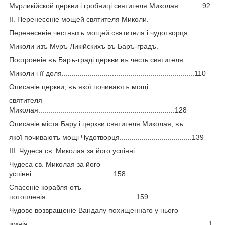
Мvрликiйской церкви і гробниці святителя Миколая............92
ІІ. Перенесеніе мощей святителя Миколи.
Перенесеніе честныхъ мощей святителя і чудотворця
Миколи изъ Мvръ Ликійскихъ въ Баръ-градъ.
Построеніе въ Баръ-граді церкви въ честь святителя
Миколи і її доля..................................................................110
Описаніе церкви, въ якої почиваютъ мощі
святителя
Миколая....................................................................128
Описаніе міста Бару і церкви святителя Миколая, въ
якої почиваютъ мощі Чудотворця....................................139
ІІІ. Чудеса св. Миколая за його успінні.
Чудеса св. Миколая за його
успінні.........................................158
Спасеніе корабля отъ
потопленія.............................................159
Чудове возвращеніе Вандалу похищеннаго у нього
имнія..........................................................................................1