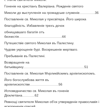
Гоненіе на христіанъ Валеріана. Рожденіе святого
Миколи до выступленія на громадське служеніе................36
Поставленіе св. Миколая у пресвітера. Його широка
благодійність. Избавленіе трехъ дочок
обнищавшаго багатія отъ
безчестія.............................................44
Путешествіе святого Миколая въ Палестину.
Чудове укрощеніе бурі. Воскрешеніе мертваго.
Пребываніе въ Палестині.
Возвращеніе на
батьківщину................................................................51
Поставленіе св. Миколая Мvрликiйскимъ архіепископомъ.
Його богослужбова життя въ
архіепископстве..............................56
Исповедничество св. Миколая въ гоненіе
Діоклетіана.............62
Ревнощі святителя Миколая об'єк утвержденіи православія і
искорененіи єресей.