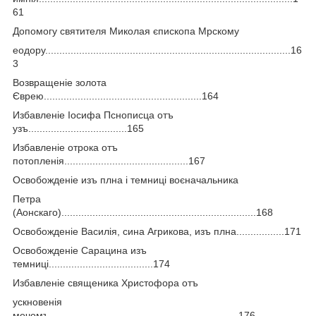
61
Допомогу святителя Миколая єпископа Мрскому
еодору.......................................................................................16
3
Возвращеніе золота
Єврею........................................................164
Избавленіе Іосифа Пснописца отъ
узъ...................................165
Избавленіе отрока отъ
потопленія............................................167
Освобожденіе изъ плна і темниці воєначальника
Петра
(Аонскаго).....................................................................168
Освобожденіе Василія, сина Агрикова, изъ плна.................171
Освобожденіе Сарацина изъ
темниці.....................................174
Избавленіе священика Христофора отъ
ускновенія
мечомъ...................................................................176