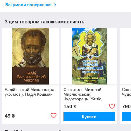
Всі умови повернення
З цим товаром також замовляють
Радій святий Миколає (на
Святитель Миколай
Свят
укр. мові). Надія Кошман
Мирлікійський
Чудо
Чудотворець. Житіє,
канон, акафіст, благодатна
150
790
₴
допомога людям
49
₴
Купити