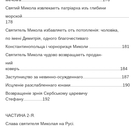
Святий Микола извлекаетъ патріарха изъ глибини
морской........................................................................................
178
Святитель Микола избавляетъ отъ потопленія: чоловіка,
по імені Димитрія, одного благочестиваго
Константинопольца і чорноризця Миколи ...........................181
Святитель Микола чудово возвращаетъ продан-
ний
коверъ...................................................................................184
Заступництво за невинно-осужденнаго................................187
Исцленіе разслабленнаго юнаки...........................................190
Возвращеніе зрнія Сербському царевичу
Стефану................192
ЧАСТИНА 2-Я.
Слава святителя Миколая на Русі.