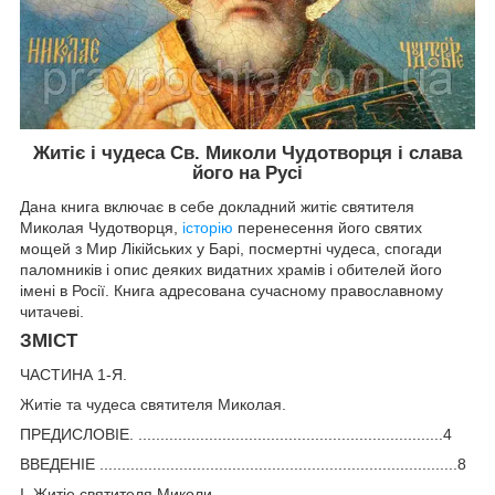
Житіє і чудеса Св. Миколи Чудотворця і слава
його на Русі
Дана книга включає в себе докладний житіє святителя
Миколая Чудотворця,
історію
перенесення його святих
мощей з Мир Лікійських у Барі, посмертні чудеса, спогади
паломників і опис деяких видатних храмів і обителей його
імені в Росії. Книга адресована сучасному православному
читачеві.
ЗМІСТ
ЧАСТИНА 1-Я.
Житіе та чудеса святителя Миколая.
ПРЕДИСЛОВІЕ. .....................................................................4
ВВЕДЕНІЕ .................................................................................8
І. Житіе святителя Миколи.