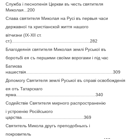
Служба і песнопенія Церкви въ честь святителя
Миколая...200
Слава святителя Миколая на Русі въ первыя часи
державної та христіанской життя нашого
вітчизни (ІХ-ХІІ ст.
ст.)...............................................................282
Благодеянія святителя Миколая землі Руської въ
боротьбі ея съ першими своїми ворогами і під час
Батиєва
нашествія......................................................................309
Допомогу Святителя землі Руської въ справі освобожденія
ея отъ Татарскаго
ярма................................................................340
Содействіе Святителя мирного распространенію
і устроенію Російського
царства..................................................369
Святитель Микола другъ преподобныхъ і
покровитель