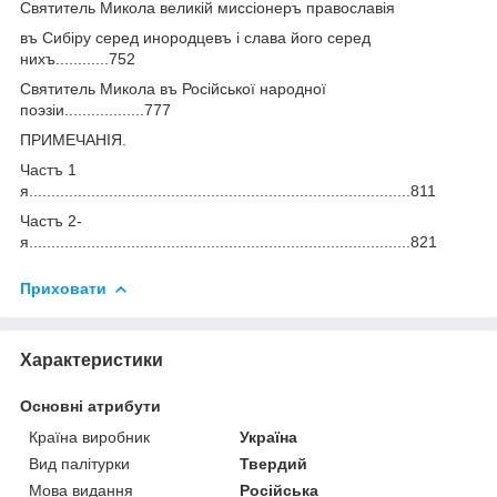
Святитель Микола великій миссіонеръ православія
въ Сибіру серед инородцевъ і слава його серед
нихъ............752
Святитель Микола въ Російської народної
поэзіи..................777
ПРИМЕЧАНІЯ.
Частъ 1
я......................................................................................811
Частъ 2-
я......................................................................................821
Приховати
Характеристики
Основні атрибути
Країна виробник
Україна
Вид палітурки
Твердий
Мова видання
Російська