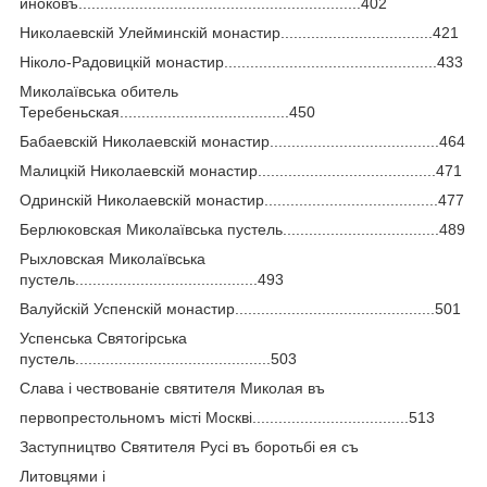
иноковъ.................................................................402
Николаевскій Улейминскій монастир...................................421
Ніколо-Радовицкій монастир.................................................433
Миколаївська обитель
Теребеньская.......................................450
Бабаевскій Николаевскій монастир.......................................464
Малицкій Николаевскій монастир.........................................471
Одринскій Николаевскій монастир........................................477
Берлюковская Миколаївська пустель....................................489
Рыхловская Миколаївська
пустель..........................................493
Валуйскій Успенскій монастир..............................................501
Успенська Святогірська
пустель.............................................503
Слава і чествованіе святителя Миколая въ
первопрестольномъ місті Москві....................................513
Заступництво Святителя Русі въ боротьбі ея съ
Литовцями і