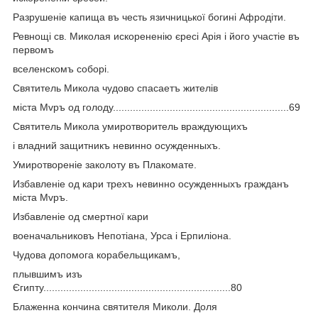
Разрушеніе капища въ честь язичницької богині Афродіти.
Ревнощі св. Миколая искорененію єресі Арія і його участіе въ
первомъ
вселенскомъ соборі.
Святитель Микола чудово спасаетъ жителів
міста Мvръ од голоду..............................................................69
Святитель Микола умиротворитель враждующихъ
і владний защитникъ невинно осужденныхъ.
Умиротвореніе заколоту въ Плакомате.
Избавленіе од кари трехъ невинно осужденныхъ гражданъ
міста Мvръ.
Избавленіе од смертної кари
военачальниковъ Непотіана, Урса і Ерпиліона.
Чудова допомога корабельщикамъ,
плывшимъ изъ
Єгипту..................................................................80
Блаженна кончина святителя Миколи. Доля