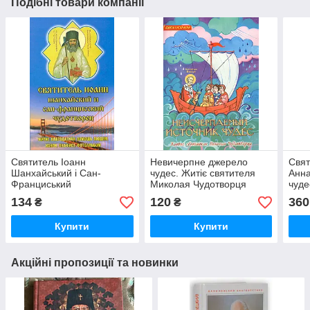
Подібні товари компанії
Святитель Іоанн
Невичерпне джерело
Свят
Шанхайський і Сан-
чудес. Житіє святителя
Анна
Франциський
Миколая Чудотворця
чуде
чудотворець. Житіє,
безд
134
120
360
₴
₴
канон, акафіст
діто
Купити
Купити
Акційні пропозиції та новинки