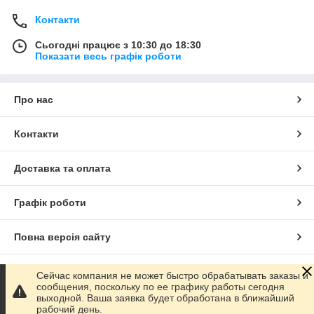
Контакти
Сьогодні працює з 10:30 до 18:30
Показати весь графік роботи
Про нас
Контакти
Доставка та оплата
Графік роботи
Повна версія сайту
Сайт створено на маркетплейсі
Prom.ua
Сейчас компания не может быстро обрабатывать заказы и
сообщения, поскольку по ее графику работы сегодня
выходной. Ваша заявка будет обработана в ближайший
Політика конфіденційності
рабочий день.