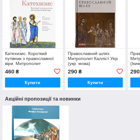
Катехизис. Короткий
Православний шлях.
Прав
путівник з православної
Митрополит Калліст Уер
Мит
віри. Митрополит
(укр. мова)
(Іки
Волоколамський Іларіон
460
290
290
₴
₴
(Алфєєв)
Купити
Купити
Акційні пропозиції та новинки